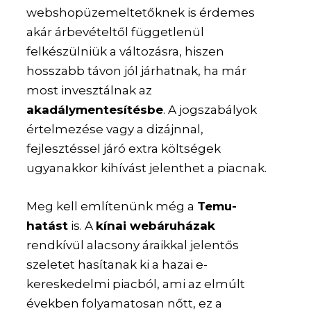
webshopüzemeltetőknek is érdemes
akár árbevételtől függetlenül
felkészülniük a változásra, hiszen
hosszabb távon jól járhatnak, ha már
most invesztálnak az
akadálymentesítésbe
. A jogszabályok
értelmezése vagy a dizájnnal,
fejlesztéssel járó extra költségek
ugyanakkor kihívást jelenthet a piacnak.
Meg kell említenünk még a
Temu-
hatást
is. A
kínai webáruházak
rendkívül alacsony áraikkal jelentős
szeletet hasítanak ki a hazai e-
kereskedelmi piacból, ami az elmúlt
években folyamatosan nőtt, ez a