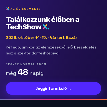
AZ ÉV ESEMÉNYE
Találkozzunk élőben a
TechShow
2026. október 14-15. · Várkert Bazár
Két nap, amikor az elemzésekből élő beszélgetés
lesz a szektor döntéshozóival.
JEGYEK NORMÁL ÁRON
48
még
napig
Jegyinformáció →