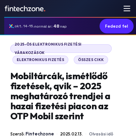
48
Fedezd fel
okt. 14-15.
normál ár:
nap
2025-ÖS ELEKTRONIKUS FIZETÉSI
VÁRAKOZÁSOK
|
|
ELEKTRONIKUS FIZETÉS
ÖSSZES CIKK
Mobiltárcák, ismétlődő
fizetések, qvik – 2025
meghatározó trendjei a
hazai fizetési piacon az
OTP Mobil szerint
Fintechzone
Szerző:
·
2025.02.13.
·
Olvasási idő