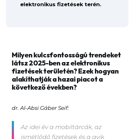
elektronikus fizetések terén.
Milyen kulcsfontosságú trendeket
látsz 2025-ben az elektronikus
fizetések területén? Ezek hogyan
alakíthatják a hazai piacot a
következő években?
dr. Al-Absi Gáber Seif:
Az idei év a mobiltárcák, az
ismétlődő fizetések és a qvik