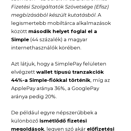
Fizetési Szolgáltatók Szövetsége (Efisz)
megbízásából készült kutatásból
. A
legismertebb mobiltárca alkalmazások
között
második helyet foglal el a
Simple
(44 százalék) a magyar
internethasználók körében.
Azt látjuk, hogy a SimplePay felületen
elvégzett
wallet típusú tranzakciók
44%-a Simple-fiókkal történik
, míg az
ApplePay aránya 36%, a GooglePay
aránya pedig 20%.
De például egyre népszerűbbek a
különböző
ismétlődő fizetési
megoldások
, legyen szó akár
előfizetési