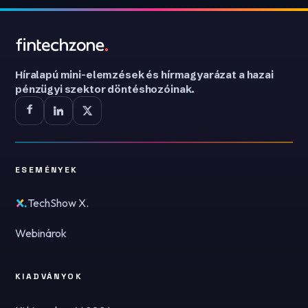
Híralapú mini-elemzések és hírmagyarázat a hazai
pénzügyi szektor döntéshozóinak.
ESEMÉNYEK
TechShow X.
Webinárok
KIADVÁNYOK