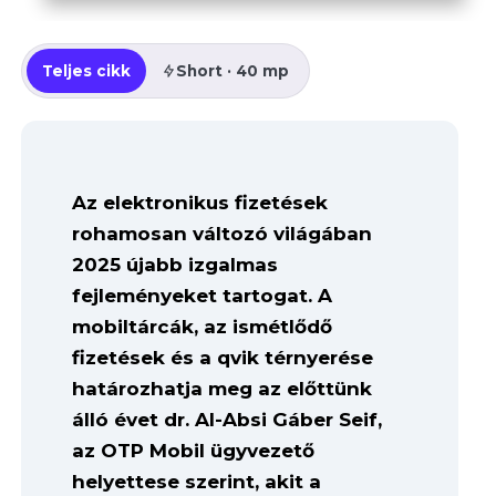
Teljes cikk
Short · 40 mp
Az elektronikus fizetések
rohamosan változó világában
2025 újabb izgalmas
fejleményeket tartogat. A
mobiltárcák, az ismétlődő
fizetések és a qvik térnyerése
határozhatja meg az előttünk
álló évet dr. Al-Absi Gáber Seif,
az OTP Mobil ügyvezető
helyettese szerint, akit a