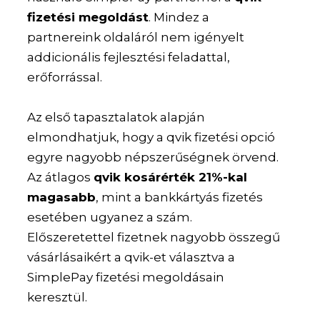
fizetési megoldást
. Mindez a
partnereink oldaláról nem igényelt
addicionális fejlesztési feladattal,
erőforrással.
Az első tapasztalatok alapján
elmondhatjuk, hogy a qvik fizetési opció
egyre nagyobb népszerűségnek örvend.
Az átlagos
qvik kosárérték 21%-kal
magasabb
, mint a bankkártyás fizetés
esetében ugyanez a szám.
Előszeretettel fizetnek nagyobb összegű
vásárlásaikért a qvik-et választva a
SimplePay fizetési megoldásain
keresztül.