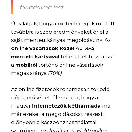
forradalma lesz.
Úgy látjuk, hogy a bigtech cégek mellett
továbbra is szép eredményeket ér el a
saját mentett kártyás megoldásunk. Az
online vásárlások közel 40 %-a
mentett kártyával
teljesül, ehhez társul
a
mobilról
történő online vásárlások
magas aránya
(70%)
.
Az online fizetések rohamosan terjedő
népszerűségét jól mutatja, hogy a
magyar
internetezők kétharmada
ma
már ezeket a megoldásokat részesíti
előnyben a készpénzhasználattal
szemben –
ez derült ki az Elektronikus