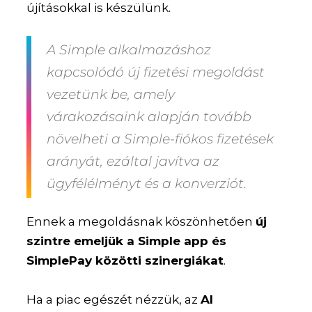
újításokkal is készülünk.
A Simple alkalmazáshoz
kapcsolódó új fizetési megoldást
vezetünk be, amely
várakozásaink alapján tovább
növelheti a Simple-fiókos fizetések
arányát, ezáltal javítva az
ügyfélélményt és a konverziót.
Ennek a megoldásnak köszönhetően
új
szintre emeljük a Simple app és
SimplePay közötti szinergiákat
.
Ha a piac egészét nézzük, az
AI