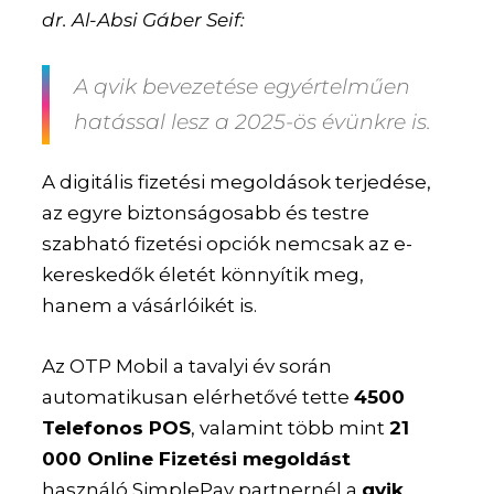
dr. Al-Absi Gáber Seif:
A qvik bevezetése egyértelműen
hatással lesz a 2025-ös évünkre is.
A digitális fizetési megoldások terjedése,
az egyre biztonságosabb és testre
szabható fizetési opciók nemcsak az e-
kereskedők életét könnyítik meg,
hanem a vásárlóikét is.
Az OTP Mobil a tavalyi év során
automatikusan elérhetővé tette
4500
Telefonos POS
, valamint több mint
21
000 Online Fizetési megoldást
használó SimplePay partnernél a
qvik