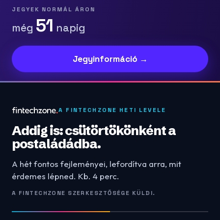
JEGYEK NORMÁL ÁRON
51
még
napig
Jegyinformáció →
A FINTECHZONE HETI LEVELE
Addig is: csütörtökönként a
postaládádba.
A hét fontos fejleményei, lefordítva arra, mit
érdemes lépned. Kb. 4 perc.
A FINTECHZONE SZERKESZTŐSÉGE KÜLDI.