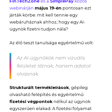
FinTechZone
és a
SimplePay
közös
webinárján
május 19-én
pontosan ezt
járták körbe: mit kell tennie egy
webáruháznak ahhoz, hogy egy AI-
ügynök fizetni tudjon nála?
Az élő teszt tanulsága egyértelmű volt:
Az AI-ügynökök nem vizuális
felületet látnak, hanem adatot
olvasnak.
Strukturált termékleírások
, gépileg
olvasható felépítés és egyértelmű
fizetési végpontok
nélkül az ügynök
egyszerűen elakad. A fizetési folyamat