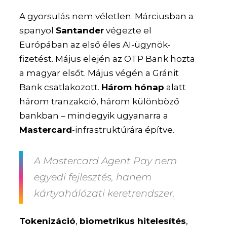
A gyorsulás nem véletlen. Márciusban a
spanyol
Santander
végezte el
Európában az első éles AI-ügynök-
fizetést. Május elején az OTP Bank hozta
a magyar elsőt. Május végén a Gránit
Bank csatlakozott.
Három hónap
alatt
három tranzakció, három különböző
bankban – mindegyik ugyanarra a
Mastercard
-infrastruktúrára építve.
A Mastercard Agent Pay nem
egyedi fejlesztés, hanem
kártyahálózati keretrendszer.
Tokenizáció
,
biometrikus hitelesítés
,