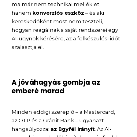
ma már nem technikai melléklet,
hanem
konverziós eszköz
– és aki
kereskedőként most nem teszteli,
hogyan reagálnak a saját rendszerei egy
AI-ügynök kérésére, az a felkészülési időt
szalasztja el.
A jóváhagyás gombja az
emberé marad
Minden eddigi szereplő – a Mastercard,
az OTP és a Gránit Bank – ugyanazt
hangsúlyozza:
az ügyfél irányít
. Az AI-