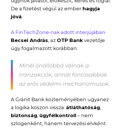
ügynök javasol, előkészít, keres és foglal.
De a fizetést végül az ember
hagyja
jóvá
.
A FinTechZone-nak adott interjújában
Becsei András
, az
OTP Bank
vezetője
úgy fogalmazott korábban:
Minél önállóbbá válnak a
tranzakciók, annál fontosabbak
az erős védelmi mechanizmusok.
A Gránit Bank közleményében ugyanez
a logika köszön vissza:
átláthatóság
,
biztonság
,
ügyfélkontroll
– nem
szlogenként, hanem tervezési elvként.