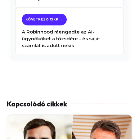
A Robinhood ráengedte az AI-
ügynököket a tőzsdére - és saját
számlát is adott nekik