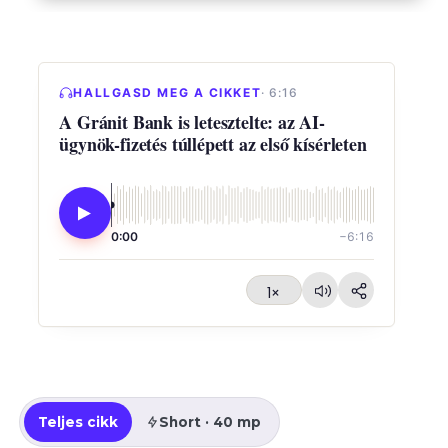
HALLGASD MEG A CIKKET
· 6:16
A Gránit Bank is letesztelte: az AI-
ügynök-fizetés túllépett az első kísérleten
0:00
−6:16
1×
Teljes cikk
Short · 40 mp