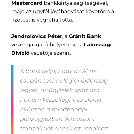
Mastercard
bankkártya segítségével,
majd az ügyfél jóváhagyását követően a
fizetést is végrehajtotta.
Jendrolovics Péter
, a
Gránit Bank
vezérigazgató-helyettese, a
Lakossági
Divízió
vezetője szerint:
A bank célja, hogy az AI ne
csupán technológiai újdonság
legyen az ügyfelek számára,
hanem kézzelfogható előnyt
nyújtson a mindennapi
pénzügyekben. A mostani
tranzakciót ennek az útnak az