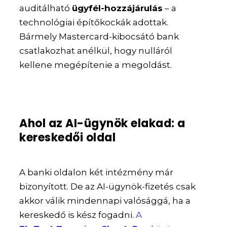
auditálható
ügyfél-hozzájárulás
– a
technológiai építőkockák adottak.
Bármely Mastercard-kibocsátó bank
csatlakozhat anélkül, hogy nulláról
kellene megépítenie a megoldást.
Ahol az AI-ügynök elakad: a
kereskedői oldal
A banki oldalon két intézmény már
bizonyított. De az AI-ügynök-fizetés csak
akkor válik mindennapi valósággá, ha a
kereskedő is kész fogadni.
A