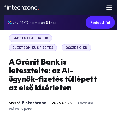
51
Fedezd fel
okt. 14-15.
normál ár:
nap
|
BANKI MEGOLDÁSOK
|
ELEKTRONIKUS FIZETÉS
ÖSSZES CIKK
A Gránit Bank is
letesztelte: az AI-
ügynök-fizetés túllépett
az első kísérleten
Fintechzone
Szerző:
·
2026.05.28.
·
Olvasási
idő kb. 3 perc