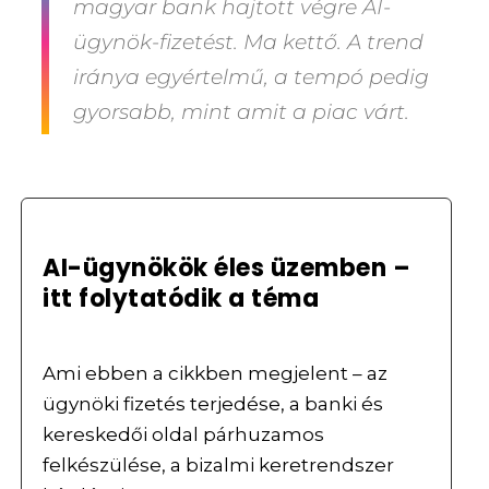
magyar bank hajtott végre AI-
ügynök-fizetést. Ma kettő. A trend
iránya egyértelmű, a tempó pedig
gyorsabb, mint amit a piac várt.
AI-ügynökök éles üzemben –
itt folytatódik a téma
Ami ebben a cikkben megjelent – az
ügynöki fizetés terjedése, a banki és
kereskedői oldal párhuzamos
felkészülése, a bizalmi keretrendszer