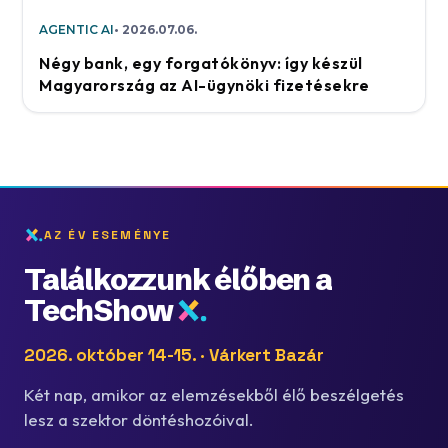
AGENTIC AI
2026.07.06.
Négy bank, egy forgatókönyv: így készül
Magyarország az AI-ügynöki fizetésekre
AZ ÉV ESEMÉNYE
Találkozzunk élőben a
TechShow
2026. október 14-15. · Várkert Bazár
Két nap, amikor az elemzésekből élő beszélgetés
lesz a szektor döntéshozóival.