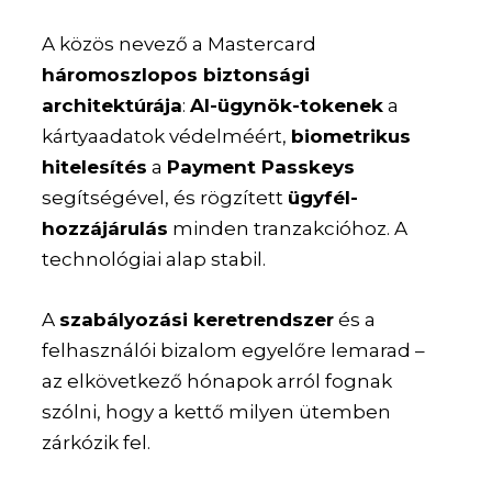
A közös nevező a Mastercard
háromoszlopos biztonsági
architektúrája
:
AI-ügynök-tokenek
a
kártyaadatok védelméért,
biometrikus
hitelesítés
a
Payment Passkeys
segítségével, és rögzített
ügyfél-
hozzájárulás
minden tranzakcióhoz. A
technológiai alap stabil.
A
szabályozási keretrendszer
és a
felhasználói bizalom egyelőre lemarad –
az elkövetkező hónapok arról fognak
szólni, hogy a kettő milyen ütemben
zárkózik fel.