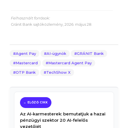
Felhasznált források:
Gránit Bank sajtóközlemény, 2026. május 28.
Agent Pay
AI-ügynök
GRÁNIT Bank
Mastercard
Mastercard Agent Pay
OTP Bank
TechShow X
Az AI-karmesterek: bemutatjuk a hazai
pénzügyi szektor 20 AI-felelős
vezetőjét