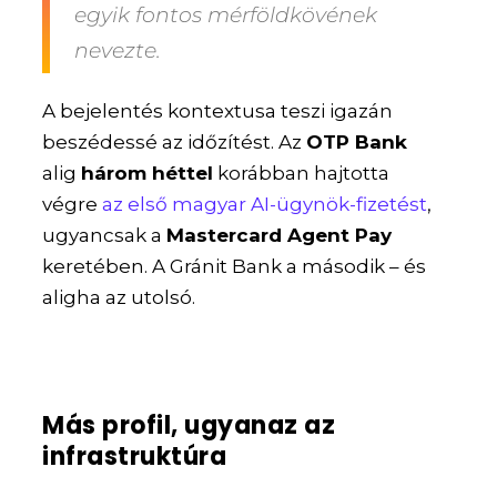
egyik fontos mérföldkövének
nevezte.
A bejelentés kontextusa teszi igazán
beszédessé az időzítést. Az
OTP Bank
alig
három héttel
korábban hajtotta
végre
az első magyar AI-ügynök-fizetést
,
ugyancsak a
Mastercard Agent Pay
keretében. A Gránit Bank a második – és
aligha az utolsó.
Más profil, ugyanaz az
infrastruktúra