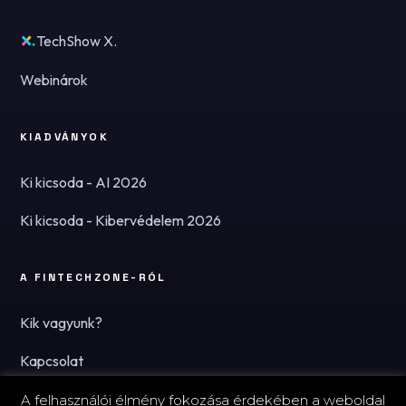
TechShow X.
Webinárok
KIADVÁNYOK
Ki kicsoda - AI 2026
Ki kicsoda - Kibervédelem 2026
A FINTECHZONE-RÓL
Kik vagyunk?
Kapcsolat
Hírlevél
A felhasználói élmény fokozása érdekében a weboldal