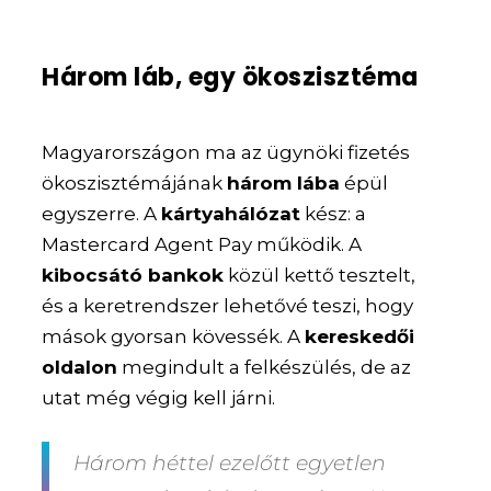
Három láb, egy ökoszisztéma
Magyarországon ma az ügynöki fizetés
ökoszisztémájának
három lába
épül
egyszerre. A
kártyahálózat
kész: a
Mastercard Agent Pay működik. A
kibocsátó bankok
közül kettő tesztelt,
és a keretrendszer lehetővé teszi, hogy
mások gyorsan kövessék. A
kereskedői
oldalon
megindult a felkészülés, de az
utat még végig kell járni.
Három héttel ezelőtt egyetlen