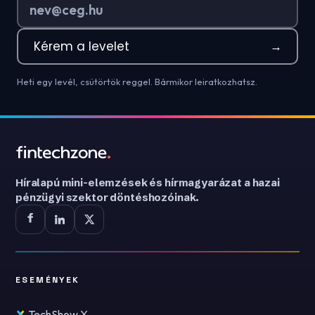
Kérem a levelet
→
Heti egy levél, csütörtök reggel. Bármikor leiratkozhatsz.
Híralapú mini-elemzések és hírmagyarázat a hazai
pénzügyi szektor döntéshozóinak.
ESEMÉNYEK
TechShow X.