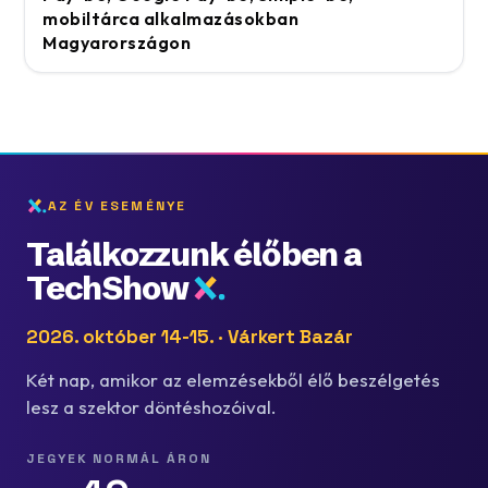
mobiltárca alkalmazásokban
Magyarországon
AZ ÉV ESEMÉNYE
Találkozzunk élőben a
TechShow
2026. október 14-15. · Várkert Bazár
Két nap, amikor az elemzésekből élő beszélgetés
lesz a szektor döntéshozóival.
JEGYEK NORMÁL ÁRON