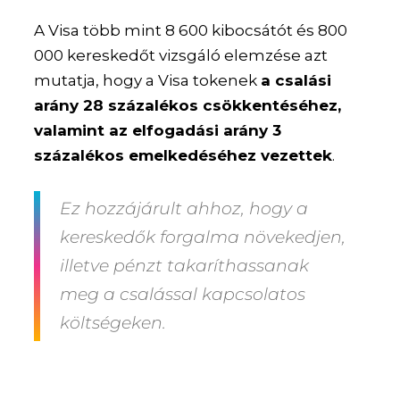
A Visa több mint 8 600 kibocsátót és 800
000 kereskedőt vizsgáló elemzése azt
mutatja, hogy a Visa tokenek
a csalási
arány 28 százalékos csökkentéséhez,
valamint az elfogadási arány 3
százalékos emelkedéséhez vezettek
.
Ez hozzájárult ahhoz, hogy a
kereskedők forgalma növekedjen,
illetve pénzt takaríthassanak
meg a csalással kapcsolatos
költségeken.