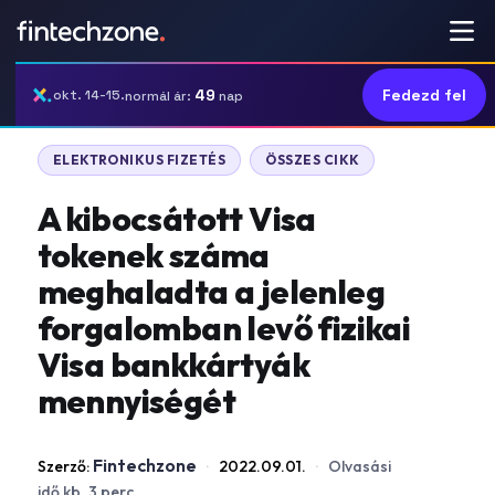
49
Fedezd fel
okt. 14-15.
normál ár:
nap
ELEKTRONIKUS FIZETÉS
ÖSSZES CIKK
A kibocsátott Visa
tokenek száma
meghaladta a jelenleg
forgalomban levő fizikai
Visa bankkártyák
mennyiségét
Fintechzone
Szerző:
·
2022.09.01.
·
Olvasási
idő kb. 3 perc