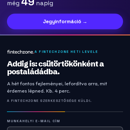
49
még
napig
Jegyinformáció →
A FINTECHZONE HETI LEVELE
Addig is: csütörtökönként a
postaládádba.
A hét fontos fejleményei, lefordítva arra, mit
érdemes lépned. Kb. 4 perc.
A FINTECHZONE SZERKESZTŐSÉGE KÜLDI.
MUNKAHELYI E-MAIL CÍM