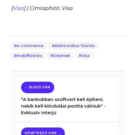
[
Visa
] | Címlapfotó: Visa
e-commerce
elektronikus fizetés
mobilfizetés
tokenek
Visa
"A bankokban szoftvert kell építeni,
nekik kell kiindulási ponttá válniuk" -
Exkluzív interjú