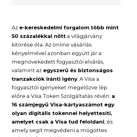
Az
e-kereskedelmi forgalom több mint
50 százalékkal nőtt
a világjárvány
kitörése óta. Az online vásárlás
kényelmével azonban együtt jár a
megnövekedett fogyasztói elvárás,
valamint az
egyszerű és biztonságos
tranzakciók iránti igény
. A Visa a
fogyasztói igényeket megelőzve lép
előre a Visa Token Szolgáltatás révén:
a
16 számjegyű Visa-kártyaszámot egy
olyan digitális tokennel helyettesíti,
amelyet csak a Visa tud feloldani
, és
amely segít megvédeni a mögöttes