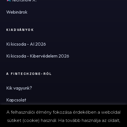
Webinárok
KIADVÁNYOK
Ki kicsoda - AI 2026
Ki kicsoda - Kibervédelem 2026
A FINTECHZONE-RÓL
Kik vagyunk?
Kapcsolat
Hírlevél
A felhasználói élmény fokozása érdekében a weboldal
sütiket (cookie) használ. Ha tovább használja az oldalt,