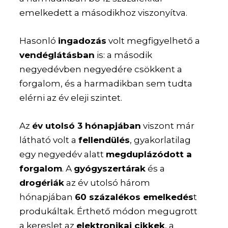
emelkedett a másodikhoz viszonyítva.
Hasonló
ingadozás
volt megfigyelhető a
vendéglátásban
is: a második
negyedévben negyedére csökkent a
forgalom, és a harmadikban sem tudta
elérni az év eleji szintet.
Az
év utolsó 3 hónapjában
viszont már
látható volt a
fellendülés
, gyakorlatilag
egy negyedév alatt
megduplázódott a
forgalom
. A
gyógyszertárak
és a
drogériák
az év utolsó három
hónapjában
60 százalékos emelkedés
t
produkáltak. Érthető módon megugrott
a kereslet az
elektronikai cikkek
, a