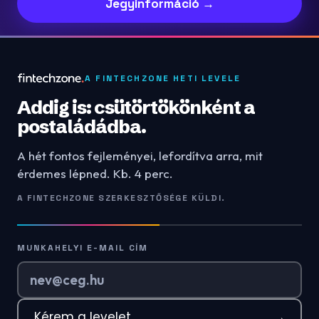
Jegyinformáció →
A FINTECHZONE HETI LEVELE
Addig is: csütörtökönként a
postaládádba.
A hét fontos fejleményei, lefordítva arra, mit
érdemes lépned. Kb. 4 perc.
A FINTECHZONE SZERKESZTŐSÉGE KÜLDI.
MUNKAHELYI E-MAIL CÍM
Kérem a levelet
→