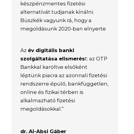
készpénzmentes fizetési
alternatívát tudjanak kínálni.
Büszkék vagyunk rá, hogy a
megoldásunk 2020-ban elnyerte
Az
év digitális banki
szolgáltatása elismerés
t: az OTP
Bankkal karöltve elsőként
léptünk piacra az azonnali fizetési
rendszerre épülő, bankfüggetlen,
online és fizikai térben is
alkalmazható fizetési
megoldásokkal.”
dr. Al-Absi Gáber