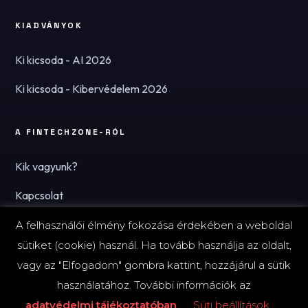
KIADVÁNYOK
Ki kicsoda - AI 2026
Ki kicsoda - Kibervédelem 2026
A FINTECHZONE-RÓL
Kik vagyunk?
Kapcsolat
Hírlevél
A felhasználói élmény fokozása érdekében a weboldal
sütiket (cookie) használ. Ha tovább használja az oldalt,
vagy az "Elfogadom" gombra kattint, hozzájárul a sütik
használatához. További információk az
© 2026 FinTechZone.hu - A FinTech Group Kft.
adatvédelmi tájékoztatóban
Süti beállítások