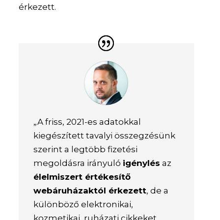
érkezett.
„A friss, 2021-es adatokkal
kiegészített tavalyi összegzésünk
szerint a legtöbb fizetési
megoldásra irányuló
igénylés
az
élelmiszert értékesítő
webáruházaktól érkezett
, de a
különböző elektronikai,
kozmetikai, ruházati cikkeket