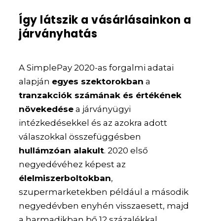
Így látszik a vásárlásainkon a
járványhatás
A SimplePay 2020-as forgalmi adatai
alapján
egyes szektorokban
a
tranzakciók számának és értékének
növekedése
a járványügyi
intézkedésekkel és az azokra adott
válaszokkal összefüggésben
hullámzóan alakult
. 2020 első
negyedévéhez képest az
élelmiszerboltokban
,
szupermarketekben például a második
negyedévben enyhén visszaesett, majd
a harmadikban bő 12 százalékkal