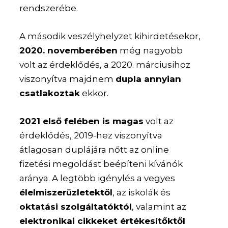
rendszerébe.
A második veszélyhelyzet kihirdetésekor,
2020. novemberében
még nagyobb
volt az érdeklődés, a 2020. márciusihoz
viszonyítva majdnem
dupla annyian
csatlakoztak
ekkor.
2021 első felében is magas
volt az
érdeklődés, 2019-hez viszonyítva
átlagosan duplájára nőtt az online
fizetési megoldást beépíteni kívánók
aránya. A legtöbb igénylés a vegyes
élelmiszerüzletektől
, az iskolák és
oktatási szolgáltatóktól
, valamint az
elektronikai cikkeket értékesítőktől