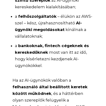
szintű szereplők
az AI-ügynöki
kereskedelem kialakításában;
a
felhőszolgáltatók
– élükön az AWS-
szel – kész, újrahasznosítható
AI-
ügynöki megoldásokat
kínálnak a
vállalatoknak;
a
bankoknak, fintech cégeknek és
kereskedőknek
most van itt az idő,
hogy kísérletezni kezdjenek AI-
ügynökökkel.
Ha az AI-ügynökök valóban a
felhasználó által beállított keretek
között működnek
, és a háttérben
olyan szereplők felügyelik a