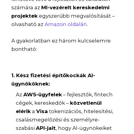
számára az
MI-vezérelt kereskedelmi
projektek
egyszerűbb megvalósítását –
olvasható az
Amazon oldalán
.
A gyakorlatban ez három kulcselemre
bontható:
1. Kész fizetési építőkockák AI-
ügynököknek:
Az
AWS-ügyfelek
– fejlesztők, fintech
cégek, kereskedők –
közvetlenül
elérik
a
Visa
tokenizációs, hitelesítési,
csalásmegelőzési és személyre-
szabási
API-jait
, hogy AI-ügynökeiket