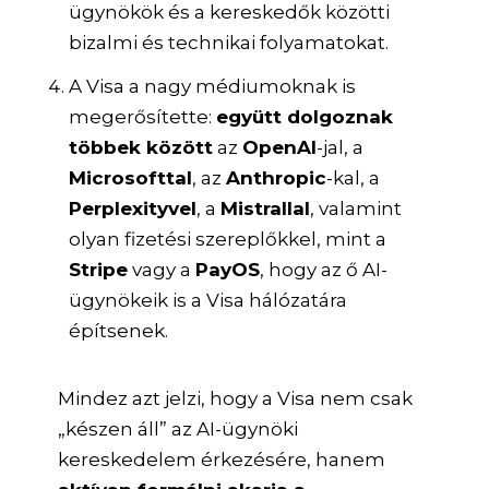
ügynökök és a kereskedők közötti
bizalmi és technikai folyamatokat.
A Visa a nagy médiumoknak is
megerősítette:
együtt dolgoznak
többek között
az
OpenAI
-jal, a
Microsofttal
, az
Anthropic
-kal, a
Perplexityvel
, a
Mistrallal
, valamint
olyan fizetési szereplőkkel, mint a
Stripe
vagy a
PayOS
, hogy az ő AI-
ügynökeik is a Visa hálózatára
építsenek.
Mindez azt jelzi, hogy a Visa nem csak
„készen áll” az AI-ügynöki
kereskedelem érkezésére, hanem