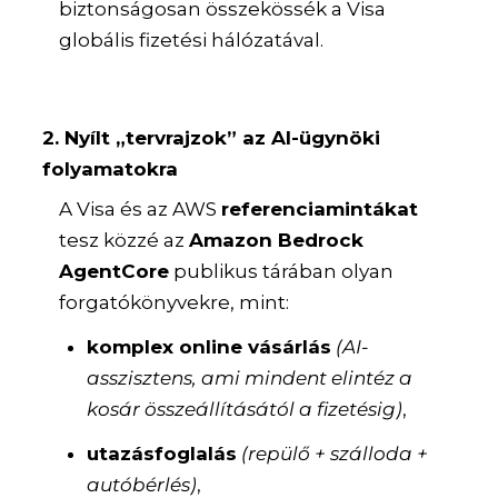
biztonságosan összekössék a Visa
globális fizetési hálózatával.
2. Nyílt „tervrajzok” az AI-ügynöki
folyamatokra
A Visa és az AWS
referenciamintákat
tesz közzé az
Amazon Bedrock
AgentCore
publikus tárában olyan
forgatókönyvekre, mint:
komplex online vásárlás
(AI-
asszisztens, ami mindent elintéz a
kosár összeállításától a fizetésig)
,
utazásfoglalás
(repülő + szálloda +
autóbérlés)
,