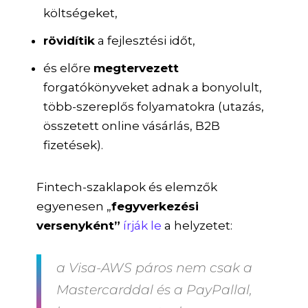
költségeket,
rövidítik
a fejlesztési időt,
és előre
megtervezett
forgatókönyveket adnak a bonyolult,
több-szereplős folyamatokra (utazás,
összetett online vásárlás, B2B
fizetések).
Fintech-szaklapok és elemzők
egyenesen „
fegyverkezési
versenyként”
írják le
a helyzetet:
a Visa-AWS páros nem csak a
Mastercarddal és a PayPallal,