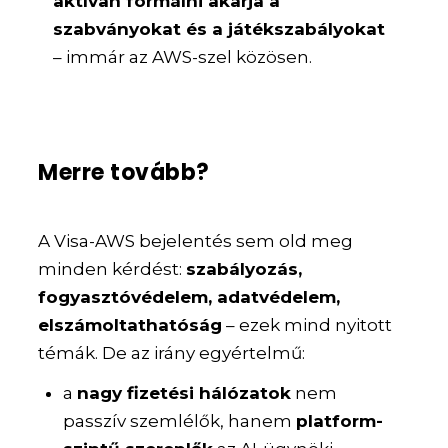
aktívan formálni akarja a
szabványokat és a játékszabályokat
– immár az AWS-szel közösen.
Merre tovább?
A Visa-AWS bejelentés sem old meg
minden kérdést:
szabályozás,
fogyasztóvédelem, adatvédelem,
elszámoltathatóság
– ezek mind nyitott
témák. De az irány egyértelmű:
a
nagy fizetési hálózatok
nem
passzív szemlélők, hanem
platform-