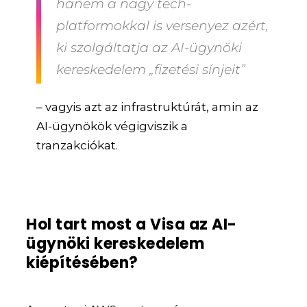
hanem a nagy tech-
platformokkal is versenyez azért,
ki szolgáltatja az AI-ügynöki
kereskedelem „fizetési sínjeit”
– vagyis azt az infrastruktúrát, amin az
AI-ügynökök végigviszik a
tranzakciókat.
Hol tart most a Visa az AI-
ügynöki kereskedelem
kiépítésében?