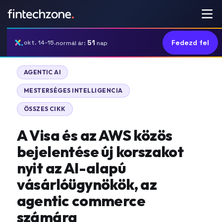
51
Fedezd fel
okt. 14-15.
normál ár:
nap
|
AGENTIC AI
|
MESTERSÉGES INTELLIGENCIA
ÖSSZES CIKK
A Visa és az AWS közös
bejelentése új korszakot
nyit az AI-alapú
vásárlóügynökök, az
agentic commerce
számára