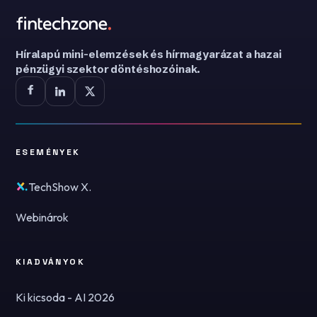
Híralapú mini-elemzések és hírmagyarázat a hazai
pénzügyi szektor döntéshozóinak.
ESEMÉNYEK
TechShow X.
Webinárok
KIADVÁNYOK
Ki kicsoda - AI 2026