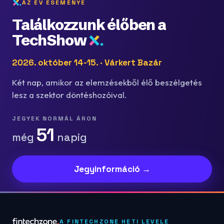
AZ ÉV ESEMÉNYE
Találkozzunk élőben a
TechShow
2026. október 14-15. · Várkert Bazár
Két nap, amikor az elemzésekből élő beszélgetés
lesz a szektor döntéshozóival.
JEGYEK NORMÁL ÁRON
51
még
napig
Jegyinformáció →
A FINTECHZONE HETI LEVELE