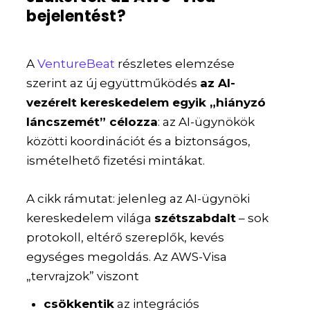
bejelentést?
A
VentureBeat
részletes elemzése
szerint az új együttműködés
az AI-
vezérelt kereskedelem egyik „hiányzó
láncszemét” célozza
: az AI-ügynökök
közötti koordinációt és a biztonságos,
ismételhető fizetési mintákat.
A cikk rámutat: jelenleg az AI-ügynöki
kereskedelem világa
szétszabdalt
– sok
protokoll, eltérő szereplők, kevés
egységes megoldás. Az AWS-Visa
„tervrajzok” viszont
csökkentik
az integrációs