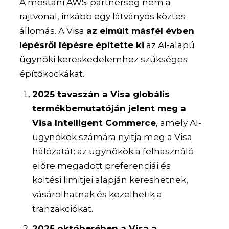
A mostani AWS-partnerség nem a
rajtvonal, inkább egy látványos köztes
állomás. A Visa
az elmúlt másfél évben
lépésről lépésre építette ki
az AI-alapú
ügynöki kereskedelemhez szükséges
építőkockákat.
2025 tavaszán a Visa globális
termékbemutatóján jelent meg a
Visa Intelligent Commerce
, amely AI-
ügynökök számára nyitja meg a Visa
hálózatát: az ügynökök a felhasználó
előre megadott preferenciái és
költési limitjei alapján kereshetnek,
vásárolhatnak és kezelhetik a
tranzakciókat.
2025 októberében a Visa a