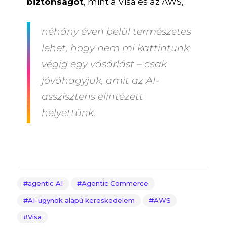
biztonságot
, mint a Visa és az AWS,
néhány éven belül természetes
lehet, hogy nem mi kattintunk
végig egy vásárlást – csak
jóváhagyjuk, amit az AI-
asszisztens elintézett
helyettünk.
agentic AI
Agentic Commerce
AI-ügynök alapú kereskedelem
AWS
Visa