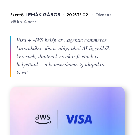
LEMÁK GÁBOR
Szerző:
·
2025.12.02.
·
Olvasási
idő kb. 4 perc
Visa + AWS belép az „agentic commerce”
korszakába: jön a világ, ahol AI-ügynökök
keresnek, döntenek és akár fizetnek is
helyettünk – a kereskedelem új alapokra
kerül.