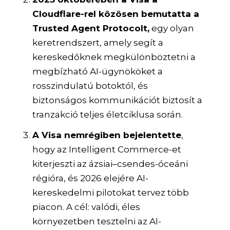
Cloudflare-rel közösen bemutatta a
Trusted Agent Protocolt,
egy olyan
keretrendszert, amely segít a
kereskedőknek megkülönböztetni a
megbízható AI-ügynököket a
rosszindulatú botoktól, és
biztonságos kommunikációt biztosít a
tranzakció teljes életciklusa során.
A Visa nemrégiben bejelentette
,
hogy az Intelligent Commerce-et
kiterjeszti az ázsiai–csendes-óceáni
régióra, és 2026 elejére AI-
kereskedelmi pilotokat tervez több
piacon. A cél: valódi, éles
környezetben tesztelni az AI-