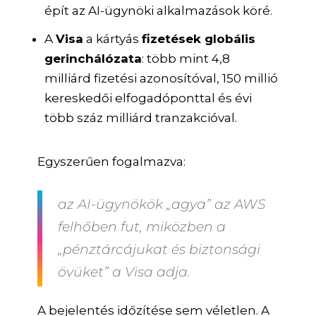
épít az AI-ügynöki alkalmazások köré.
A
Visa
a kártyás
fizetések globális
gerinchálózata
: több mint 4,8
milliárd fizetési azonosítóval, 150 millió
kereskedői elfogadóponttal és évi
több száz milliárd tranzakcióval.
Egyszerűen fogalmazva:
az AI-ügynökök „
agya
” az AWS
felhőben fut, miközben a
„
pénztárcájukat
és biztonsági
övüket” a Visa adja.
A bejelentés időzítése sem véletlen. A