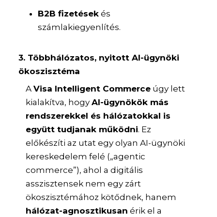
B2B fizetések
és
számlakiegyenlítés.
3. Többhálózatos, nyitott AI-ügynöki
ökoszisztéma
A
Visa Intelligent Commerce
úgy lett
kialakítva, hogy
AI-ügynökök más
rendszerekkel és hálózatokkal is
együtt tudjanak működni
. Ez
előkészíti az utat egy olyan AI-ügynöki
kereskedelem felé („agentic
commerce”), ahol a digitális
asszisztensek nem egy zárt
ökoszisztémához kötődnek, hanem
hálózat-agnosztikusan
érik el a