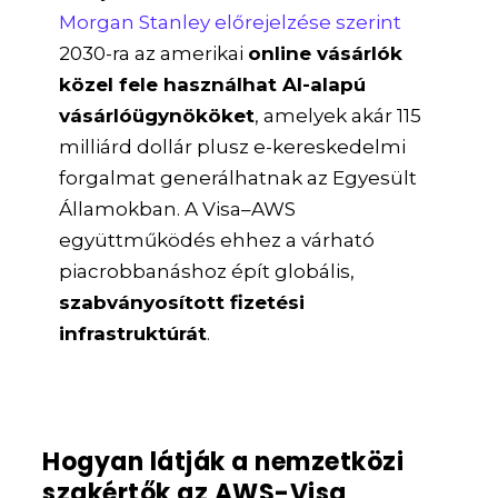
Morgan Stanley előrejelzése szerint
2030-ra az amerikai
online vásárlók
közel fele használhat AI-alapú
vásárlóügynököket
, amelyek akár 115
milliárd dollár plusz e-kereskedelmi
forgalmat generálhatnak az Egyesült
Államokban. A Visa–AWS
együttműködés ehhez a várható
piacrobbanáshoz épít globális,
szabványosított fizetési
infrastruktúrát
.
Hogyan látják a nemzetközi
szakértők az AWS-Visa