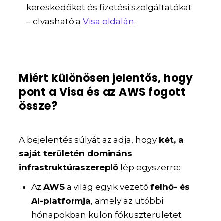
kereskedőket és fizetési szolgáltatókat
– olvasható a
Visa oldalán
.
Miért különösen jelentős, hogy
pont a Visa és az AWS fogott
össze?
A bejelentés súlyát az adja, hogy
két, a
saját területén domináns
infrastruktúraszereplő
lép egyszerre:
Az
AWS
a világ egyik vezető
felhő- és
AI-platformja
, amely az utóbbi
hónapokban külön fókuszterületet