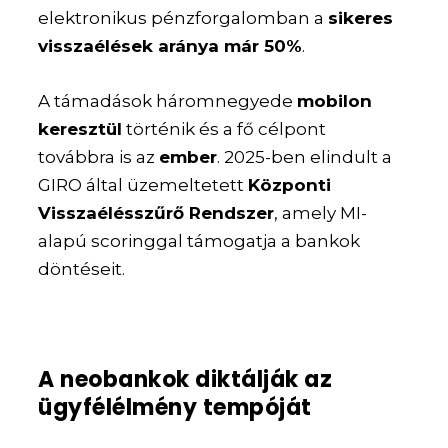
elektronikus pénzforgalomban a
sikeres
visszaélések aránya már 50%
.
A támadások háromnegyede
mobilon
keresztül
történik és a fő célpont
továbbra is az
ember
. 2025-ben elindult a
GIRO által üzemeltetett
Központi
Visszaélésszűrő Rendszer
, amely MI-
alapú scoringgal támogatja a bankok
döntéseit.
A neobankok diktálják az
ügyfélélmény tempóját