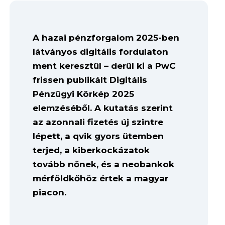
A hazai pénzforgalom 2025-ben
látványos digitális fordulaton
ment keresztül – derül ki a PwC
frissen publikált Digitális
Pénzügyi Körkép 2025
elemzéséből. A kutatás szerint
az azonnali fizetés új szintre
lépett, a qvik gyors ütemben
terjed, a kiberkockázatok
tovább nőnek, és a neobankok
mérföldkőhöz értek a magyar
piacon.