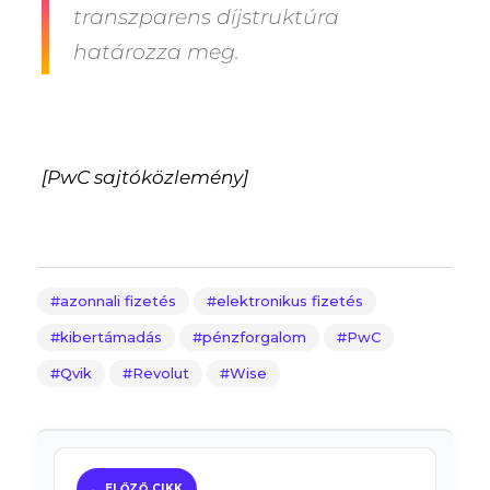
transzparens díjstruktúra
határozza meg.
[PwC sajtóközlemény]
azonnali fizetés
elektronikus fizetés
kibertámadás
pénzforgalom
PwC
Qvik
Revolut
Wise