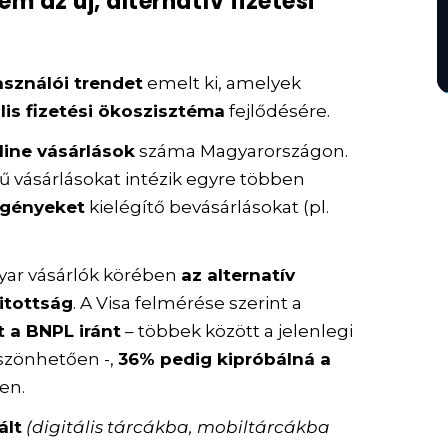
m az új, alternatív fizetési
asználói trendet
emelt ki, amelyek
ális fizetési ökoszisztéma
fejlődésére.
line vásárlások
száma Magyarországon.
 vásárlásokat intézik egyre többen
igényeket
kielégítő bevásárlásokat (pl.
yar vásárlók körében
az alternatív
yitottság
. A Visa felmérése szerint a
t a BNPL iránt
– többek között a jelenlegi
szönhetően -,
36% pedig kipróbálná a
en.
ált
(digitális tárcákba, mobiltárcákba