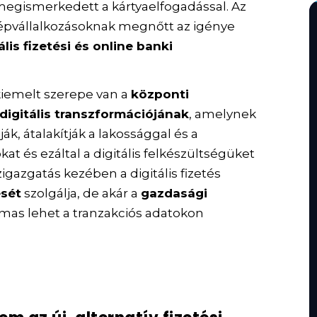
 megismerkedett a kártyaelfogadással. Az
özépvállalkozásoknak megnőtt az igénye
lis fizetési és online banki
kiemelt szerepe van a
központi
digitális transzformációjának
, amelynek
k, átalakítják a lakossággal és a
kat és ezáltal a digitális felkészültségüket
igazgatás kezében a digitális fizetés
ését
szolgálja, de akár a
gazdasági
lmas lehet a tranzakciós adatokon