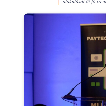
alakulását öt fő tre