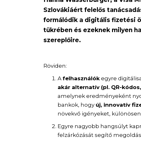
Szlovákiáért felelős tanácsad
formálódik a digitális fizetés
tükrében és ezeknek milyen ha
szereplőire.
Röviden:
A
felhasználók
egyre digitáli
akár alternatív (pl. QR-kódos
amelynek eredményeként nyom
bankok, hogy
új, innovatív f
növekvő igényeket, különösen
Egyre nagyobb hangsúlyt kap
felzárkózását segítő megoldá