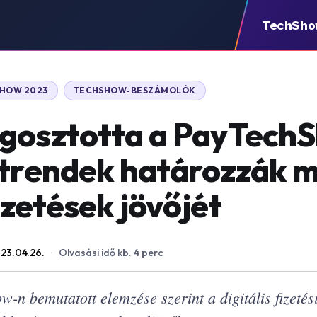
TechSh
HOW 2023
TECHSHOW-BESZÁMOLÓK
egosztotta a PayTech
 trendek határozzák 
fizetések jövőjét
23.04.26.
·
Olvasási idő kb. 4 perc
-n bemutatott elemzése szerint a digitális fizetés