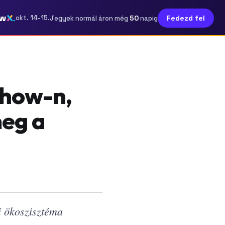
ow
50
okt. 14-15.
Fedezd fel
Jegyek normál áron még
napig
Show-n,
meg a
i ökoszisztéma