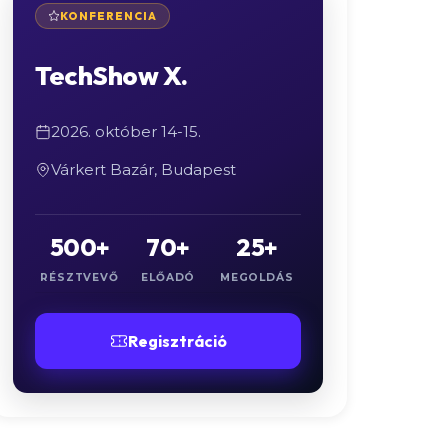
KONFERENCIA
TechShow X.
2026. október 14-15.
Várkert Bazár, Budapest
500+
70+
25+
RÉSZTVEVŐ
ELŐADÓ
MEGOLDÁS
Regisztráció