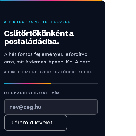
A FINTECHZONE HETI LEVELE
Csütörtökönként a
postaládádba.
A hét fontos fejleményei, lefordítva
arra, mit érdemes lépned. Kb. 4 perc.
A FINTECHZONE SZERKESZTŐSÉGE KÜLDI.
MUNKAHELYI E-MAIL CÍM
Kérem a levelet
→