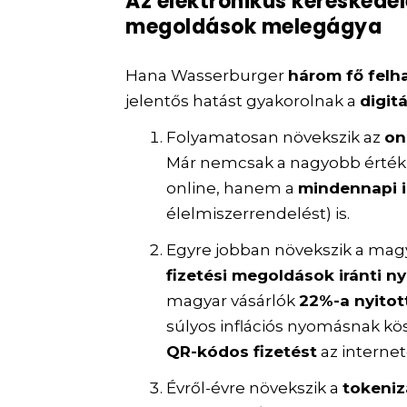
Az elektronikus kereskedele
megoldások melegágya
Hana Wasserburger
három fő felh
jelentős hatást gyakorolnak a
digit
Folyamatosan növekszik az
on
Már nemcsak a nagyobb értékű
online, hanem a
mindennapi 
élelmiszerrendelést) is.
Egyre jobban növekszik a mag
fizetési megoldások iránti n
magyar vásárlók
22%-a nyitot
súlyos inflációs nyomásnak kö
QR-kódos fizetést
az internet
Évről-évre növekszik a
tokeniz