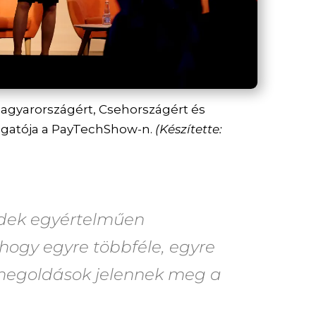
agyarországért, Csehországért és
azgatója a PayTechShow-n.
(Készítette:
ndek egyértelműen
hogy egyre többféle, egyre
 megoldások jelennek meg a