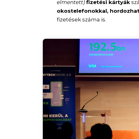
elmentett)
fizetési kártyák
sz
okostelefonokkal, hordozha
fizetések száma is.