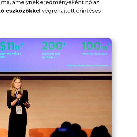
áma, amelynek eredményeként nő az
tó eszközökkel
végrehajtott érintéses