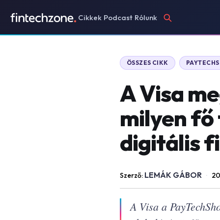
Cikkek
Podcast
Rólunk
ÖSSZES CIKK
PAYTECHS
A Visa m
milyen fő
digitális 
LEMÁK GÁBOR
Szerző:
·
20
A Visa a PayTechShow