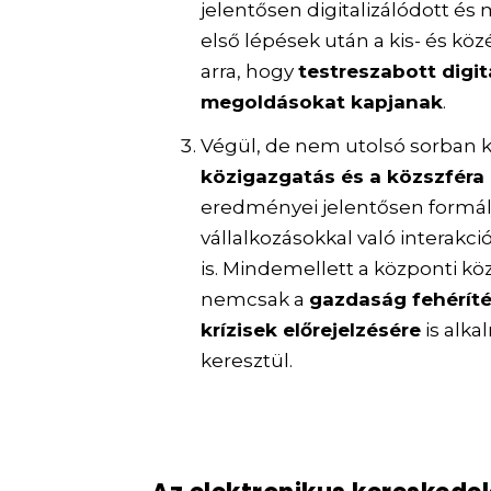
jelentősen digitalizálódott és
első lépések után a kis- és k
arra, hogy
testreszabott digitá
megoldásokat kapjanak
.
Végül, de nem utolsó sorban 
közigazgatás és a közszféra 
eredményei jelentősen formáljá
vállalkozásokkal való interakció
is. Mindemellett a központi köz
nemcsak a
gazdaság fehérít
krízisek előrejelzésére
is alka
keresztül.