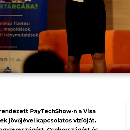
rendezett PayTechShow-n a Visa
ek jövőjével kapcsolatos vízióját.
agyarországért, Csehországért és