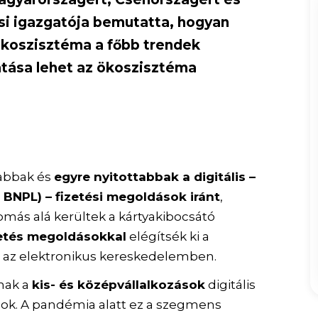
ási igazgatója bemutatta, hogyan
i ökoszisztéma a főbb trendek
tása lehet az ökoszisztéma
sabbak és
egyre nyitottabbak a digitális –
, BNPL) – fizetési megoldások iránt
,
ás alá kerültek a kártyakibocsátó
izetés megoldásokkal
elégítsék ki a
 az elektronikus kereskedelemben.
nak a
kis- és középvállalkozások
digitális
sok. A pandémia alatt ez a szegmens