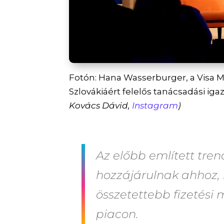
Fotón: Hana Wasserburger, a Visa M
Szlovákiáért felelős tanácsadási ig
Kovács Dávid,
Instagram
)
Az előbb említett tre
hozzájárulnak ahhoz, 
összetettebb fizetési
piacon.