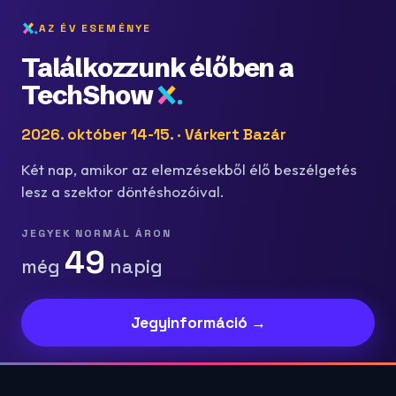
AZ ÉV ESEMÉNYE
Találkozzunk élőben a
TechShow
2026. október 14-15. · Várkert Bazár
Két nap, amikor az elemzésekből élő beszélgetés
lesz a szektor döntéshozóival.
JEGYEK NORMÁL ÁRON
49
még
napig
Jegyinformáció →