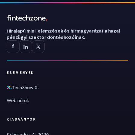
Híralapú mini-elemzések és hírmagyarázat a hazai
pénzügyi szektor döntéshozóinak.
ESEMÉNYEK
TechShow X.
Webinárok
KIADVÁNYOK
Ki kicsoda - AI 2026