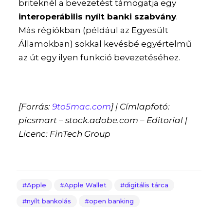
briteknél a bevezetést támogatja egy
interoperábilis nyílt banki szabvány
.
Más régiókban (például az Egyesült
Államokban) sokkal kevésbé egyértelmű
az út egy ilyen funkció bevezetéséhez.
[Forrás:
9to5mac.com
] | Címlapfotó:
picsmart – stock.adobe.com – Editorial |
Licenc: FinTech Group
Apple
Apple Wallet
digitális tárca
nyílt bankolás
open banking