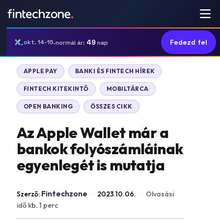
49
Fedezd fel
okt. 14-15.
normál ár:
nap
APPLE PAY
BANKI ÉS FINTECH HÍREK
FINTECH KITEKINTŐ
MOBILTÁRCA
OPEN BANKING
ÖSSZES CIKK
Az Apple Wallet már a
bankok folyószámláinak
egyenlegét is mutatja
Fintechzone
Szerző:
·
2023.10.06.
·
Olvasási
idő kb. 1 perc