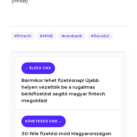
[MNB]
fintech
MNB
neobank
Revolut
Bármikor lehet fizetésnap! Újabb
helyen vezették be a rugalmas
bérkifizetést segítő magyar fintech
megoldást
30-féle fizetési mód Magyarországon