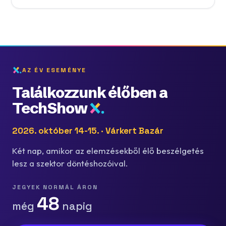
AZ ÉV ESEMÉNYE
Találkozzunk élőben a
TechShow
2026. október 14-15. · Várkert Bazár
Két nap, amikor az elemzésekből élő beszélgetés
lesz a szektor döntéshozóival.
JEGYEK NORMÁL ÁRON
48
még
napig