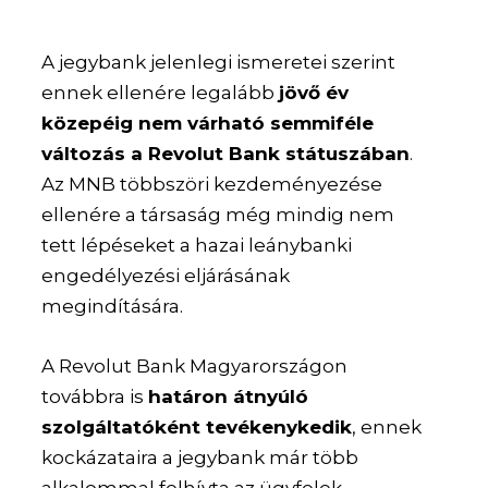
A jegybank jelenlegi ismeretei szerint
ennek ellenére legalább
jövő év
közepéig nem várható semmiféle
változás a Revolut Bank státuszában
.
Az MNB többszöri kezdeményezése
ellenére a társaság még mindig nem
tett lépéseket a hazai leánybanki
engedélyezési eljárásának
megindítására.
A Revolut Bank Magyarországon
továbbra is
határon átnyúló
szolgáltatóként tevékenykedik
, ennek
kockázataira a jegybank már több
alkalommal felhívta az ügyfelek