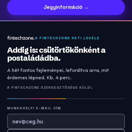
Jegyinformáció →
A FINTECHZONE HETI LEVELE
Addig is: csütörtökönként a
postaládádba.
A hét fontos fejleményei, lefordítva arra, mit
érdemes lépned. Kb. 4 perc.
A FINTECHZONE SZERKESZTŐSÉGE KÜLDI.
MUNKAHELYI E-MAIL CÍM