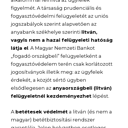
figyelmét. A társaság prudenciális és
fogyasztóvédelmi felügyeletét az uniós
jogszabályok szerint alapvetően az
anyabank székhelye szerinti
litván,
vagyis nem a hazai felügyeleti hatóság
látja el
. A Magyar Nemzeti Bankot
„fogadó országbeli” felügyeletként a
fogyasztóvédelem terén csak korlátozott
jogosítványok illetik meg: az ügyfelek
érdekét, a közjót sértő ügyben
elsődlegesen az
anyaországbeli (litván)
felügyeletnél kezdeményezhet
lépést.
A
betétesek védelmét
a litván (és nem a
magyar) betétbiztosítási rendszer
garantálja. Jelen helyzetben esetleges