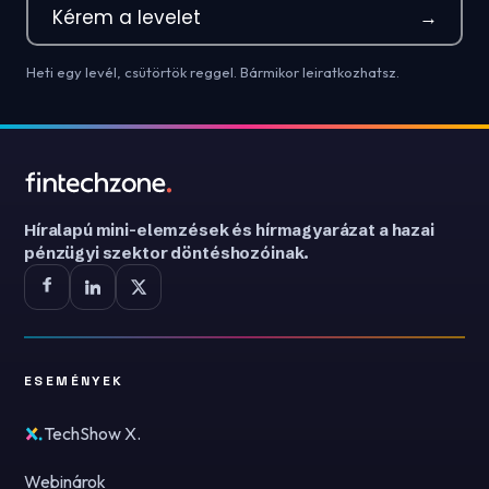
Kérem a levelet
→
Heti egy levél, csütörtök reggel. Bármikor leiratkozhatsz.
Híralapú mini-elemzések és hírmagyarázat a hazai
pénzügyi szektor döntéshozóinak.
ESEMÉNYEK
TechShow X.
Webinárok