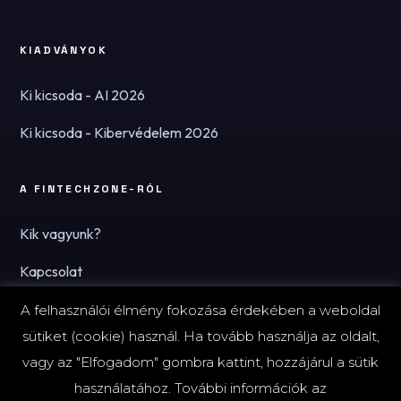
KIADVÁNYOK
Ki kicsoda - AI 2026
Ki kicsoda - Kibervédelem 2026
A FINTECHZONE-RÓL
Kik vagyunk?
Kapcsolat
Hírlevél
A felhasználói élmény fokozása érdekében a weboldal
sütiket (cookie) használ. Ha tovább használja az oldalt,
vagy az "Elfogadom" gombra kattint, hozzájárul a sütik
használatához. További információk az