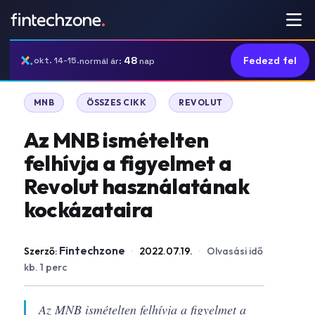
48
Fedezd fel
okt. 14-15.
normál ár:
nap
|
|
MNB
ÖSSZES CIKK
REVOLUT
Az MNB ismételten
felhívja a figyelmet a
Revolut használatának
kockázataira
Fintechzone
Szerző:
·
2022.07.19.
·
Olvasási idő
kb. 1 perc
Az MNB ismételten felhívja a figyelmet a