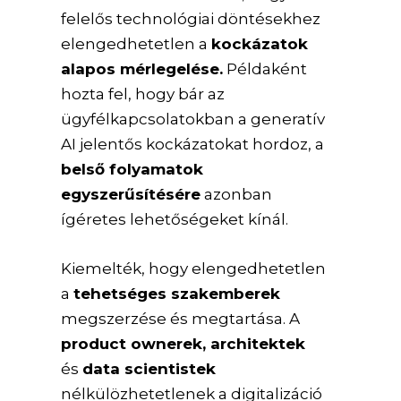
felelős technológiai döntésekhez
elengedhetetlen a
kockázatok
alapos mérlegelése.
Példaként
hozta fel, hogy bár az
ügyfélkapcsolatokban a generatív
AI jelentős kockázatokat hordoz, a
belső folyamatok
egyszerűsítésére
azonban
ígéretes lehetőségeket kínál.
Kiemelték, hogy elengedhetetlen
a
tehetséges szakemberek
megszerzése és megtartása. A
product ownerek, architektek
és
data scientistek
nélkülözhetetlenek a digitalizáció