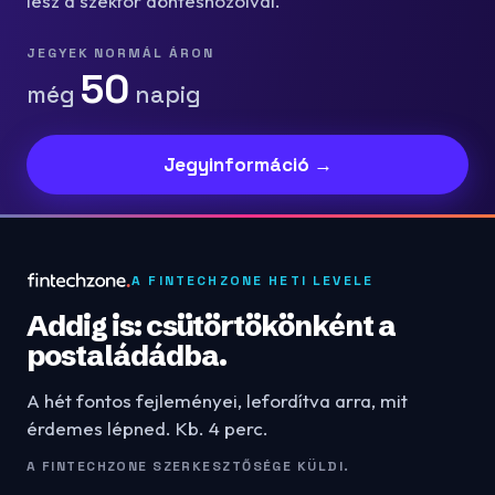
lesz a szektor döntéshozóival.
JEGYEK NORMÁL ÁRON
50
még
napig
Jegyinformáció →
A FINTECHZONE HETI LEVELE
Addig is: csütörtökönként a
postaládádba.
A hét fontos fejleményei, lefordítva arra, mit
érdemes lépned. Kb. 4 perc.
A FINTECHZONE SZERKESZTŐSÉGE KÜLDI.