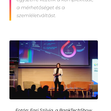
a mérhetőséget
és a
szemléletváltást.
Fotón: Egri Szilvia, a BankTechShow