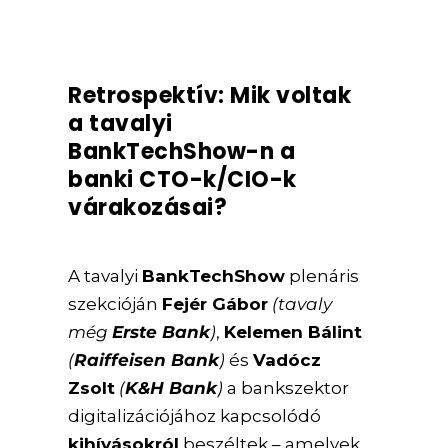
Retrospektív: Mik voltak
a tavalyi
BankTechShow-n a
banki CTO-k/CIO-k
várakozásai?
A tavalyi
BankTechShow
plenáris
szekcióján
Fejér Gábor
(tavaly
még
Erste Bank
)
,
Kelemen Bálint
(
Raiffeisen Bank
)
és
Vadócz
Zsolt
(
K&H Bank
)
a bankszektor
digitalizációjához kapcsolódó
kihívásokról
beszéltek – amelyek