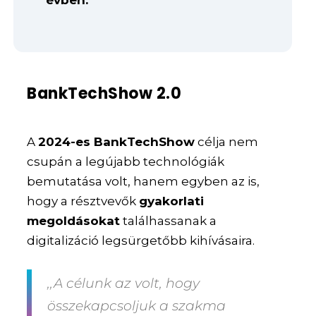
évben.
BankTechShow 2.0
A
2024-es BankTechShow
célja nem
csupán a legújabb technológiák
bemutatása volt, hanem egyben az is,
hogy a résztvevők
gyakorlati
megoldásokat
találhassanak a
digitalizáció legsürgetőbb kihívásaira.
,,A célunk az volt, hogy
összekapcsoljuk a szakma