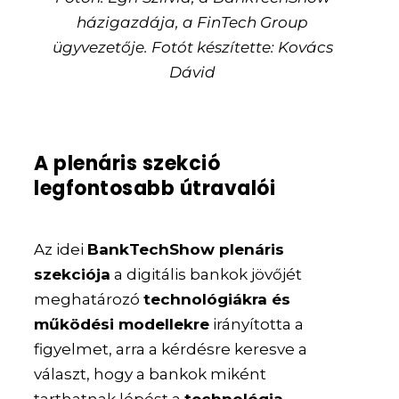
házigazdája, a FinTech Group
ügyvezetője. Fotót készítette: Kovács
Dávid
A plenáris szekció
legfontosabb útravalói
Az idei
BankTechShow plenáris
szekciója
a digitális bankok jövőjét
meghatározó
technológiákra és
működési modellekre
irányította a
figyelmet, arra a kérdésre keresve a
választ, hogy a bankok miként
tarthatnak lépést a
technológia