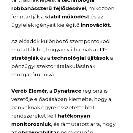
robbanásszerű fejlődésével
, miközben
fenntartják a
stabil működést
és az
ügyfelek igényeit kielégítő
innovációt.
Az előadók különböző szempontokból
mutatták be, hogyan válhatnak az
IT-
stratégiák
és a
technológiai újítások
a
pénzügyi szektor átalakulásának
mozgatórugóivá.
Veréb Elemér
, a
Dynatrace
regionális
vezetője előadásában kiemelte, hogy a
bankoknak egyre összetettebb IT-
rendszereket kell
hatékonyan
monitorozniuk
, és rámutatott arra, hogy
az
obszervabilitás
nem csupán