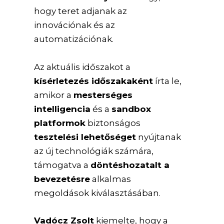
hogy teret adjanak az
innovációnak és az
automatizációnak.
Az aktuális időszakot a
kísérletezés időszakaként
írta le,
amikor a
mesterséges
intelligencia
és a
sandbox
platformok
biztonságos
tesztelési lehetőséget
nyújtanak
az új technológiák számára,
támogatva a
döntéshozatalt a
bevezetésre
alkalmas
megoldások kiválasztásában.
Vadócz Zsolt
kiemelte, hogy a