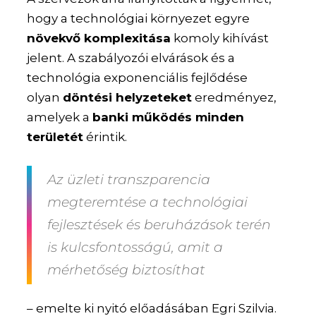
hogy a technológiai környezet egyre
növekvő komplexitása
komoly kihívást
jelent. A szabályozói elvárások és a
technológia exponenciális fejlődése
olyan
döntési helyzeteket
eredményez,
amelyek a
banki működés minden
területét
érintik.
Az üzleti transzparencia
megteremtése a technológiai
fejlesztések és beruházások terén
is kulcsfontosságú, amit a
mérhetőség biztosíthat
– emelte ki nyitó előadásában Egri Szilvia.