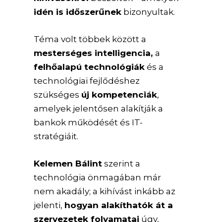
idén is időszerűnek
bizonyultak.
Téma volt többek között a
mesterséges intelligencia,
a
felhőalapú technológiák
és a
technológiai fejlődéshez
szükséges
új kompetenciák
,
amelyek jelentősen alakítják a
bankok működését és IT-
stratégiáit.
Kelemen Bálint
szerint a
technológia önmagában már
nem akadály; a kihívást inkább az
jelenti,
hogyan alakíthatók át a
szervezetek folyamatai
úgy,