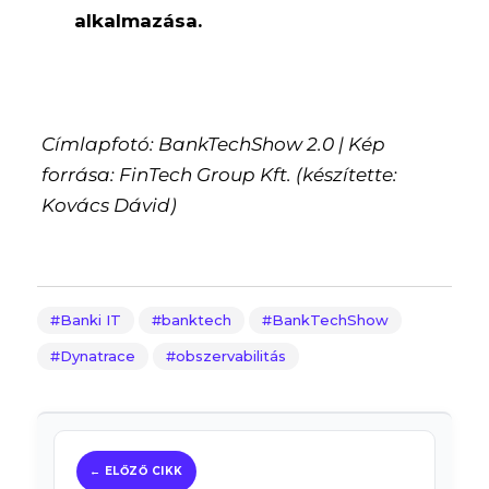
alkalmazása.
Címlapfotó: BankTechShow 2.0 | Kép
forrása: FinTech Group Kft. (készítette:
Kovács Dávid)
Banki IT
banktech
BankTechShow
Dynatrace
obszervabilitás