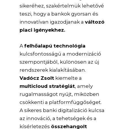
sikeréhez, szakértelmük lehetővé
teszi, hogy a bankok gyorsan és
innovatívan igazodjanak a
változó
piaci igényekhez.
A
felhőalapú technológia
kulcsfontosságú a modernizáció
szempontjából, különösen az új
rendszerek kialakításában.
Vadócz Zsolt
kiemelte a
multicloud stratégiát
, amely
rugalmasságot nyújt, miközben
csökkenti a platformfüggőséget.
A sikeres banki digitalizáció kulcsa
az innováció, a tehetségek és a
kísérletezés
összehangolt