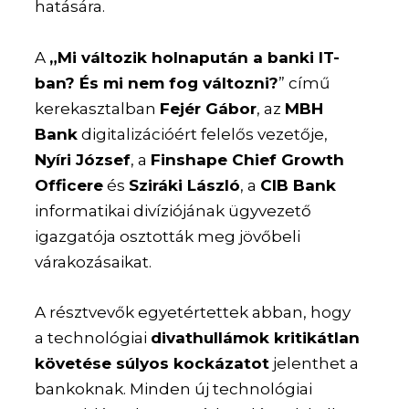
hatására.
A
„Mi változik holnapután a banki IT-
ban? És mi nem fog változni?
” című
kerekasztalban
Fejér Gábor
, az
MBH
Bank
digitalizációért felelős vezetője,
Nyíri József
, a
Finshape Chief Growth
Officere
és
Sziráki László
, a
CIB Bank
informatikai divíziójának ügyvezető
igazgatója osztották meg jövőbeli
várakozásaikat.
A résztvevők egyetértettek abban, hogy
a technológiai
divathullámok kritikátlan
követése súlyos kockázatot
jelenthet a
bankoknak. Minden új technológiai