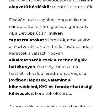
alapvető kérdéskör
menték elemezték.
Elsőként azt vizsgálták, hogy akik már
elindultak a felhőmigráció, a generatív
AI, a DevOps útján,
milyen
tapasztalatokat
szereztek, amelyekből
a résztvevők tanulhatnak. Továbbá arra is
keresték a választ, hogyan
alkalmazhatók ezek a technológiák
hatékonyan
, és mely módszerek
hozhatnak valódi eredményt. Végül a
jövőbeni lépések, valamint a
kibervédelmi, KYC és fenntarthatósági
kihívások
is kerültek előtérbe.
A szervezők arra irányították a figyelmet,