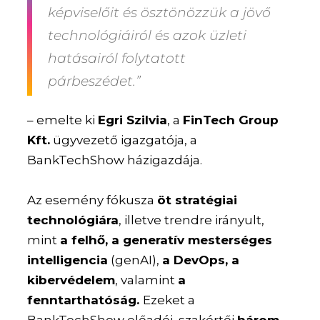
képviselőit és ösztönözzük a jövő
technológiáiról és azok üzleti
hatásairól folytatott
párbeszédet.”
– emelte ki
Egri Szilvia
, a
FinTech Group
Kft.
ügyvezető igazgatója, a
BankTechShow házigazdája.
Az esemény fókusza
öt stratégiai
technológiára
, illetve trendre irányult,
mint
a felhő, a generatív mesterséges
intelligencia
(genAI),
a DevOps, a
kibervédelem
, valamint
a
fenntarthatóság.
Ezeket a
BankTechShow előadói, szakértői
három