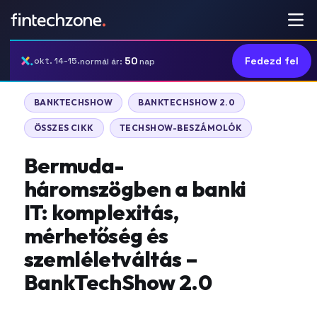
50
Fedezd fel
okt. 14-15.
normál ár:
nap
BANKTECHSHOW
BANKTECHSHOW 2.0
ÖSSZES CIKK
TECHSHOW-BESZÁMOLÓK
Bermuda-
háromszögben a banki
IT: komplexitás,
mérhetőség és
szemléletváltás –
BankTechShow 2.0