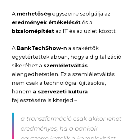
A
mérhetőség
egyszerre szolgálja az
eredmények értékelését
és a
bizalomépítést
az IT és az üzlet között.
A
BankTechShow-n
a szakértők
egyetértettek abban, hogy a digitalizáció
sikeréhez a
szemléletváltás
elengedhetetlen. Ez a szemléletváltás
nem csak a technológiai újításokra,
hanem
a szervezeti kultúra
fejlesztésére is kiterjed –
a transzformáció csak akkor lehet
eredményes, ha a bankok
egyszerre kezelik a komplexitást,