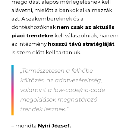
megoldást alapos mérlegelésnek kell
alávetni, mielőtt a bankok alkalmazzák
azt. A szakembereknek és a
döntéshozóknak
nem csak az aktuális
piaci trendekre
kell válaszolniuk, hanem
az intézmény
hosszú távú stratégiáját
is szem előtt kell tartaniuk.
„Természetesen a felhőbe
költözés, az adatvezéreltség,
valamint a low-code/no-code
megoldások meghatározó
trendek lesznek.”
– mondta
Nyíri József.