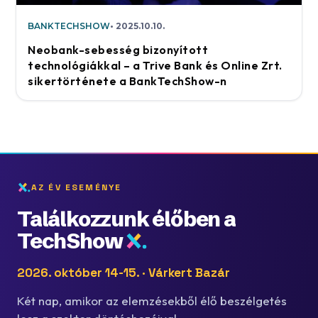
BANKTECHSHOW
2025.10.10.
Neobank-sebesség bizonyított
technológiákkal – a Trive Bank és Online Zrt.
sikertörténete a BankTechShow-n
AZ ÉV ESEMÉNYE
Találkozzunk élőben a
TechShow
2026. október 14-15. · Várkert Bazár
Két nap, amikor az elemzésekből élő beszélgetés