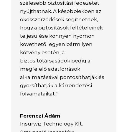
szélesebb biztosítási fedezetet
nyújthatnak. A későbbiekben az
okosszerződések segíthetnek,
hogy a biztosítások feltételeinek
teljesülése könnyen nyomon
követhető legyen bármilyen
kötvény esetén, a
biztosítótársaságok pedig a
megfelelő adatforrások
alkalmazásával pontosíthatják és
gyorsíthatják a kárrendezési
folyamataikat.”
Ferenczi Ádám
Insurwiz Technology Kft.
ügyvezető igazgatója