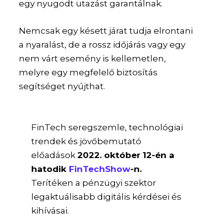
egy nyugodt utazást garantálnak.
Nemcsak egy késett járat tudja elrontani
a nyaralást, de a rossz időjárás vagy egy
nem várt esemény is kellemetlen,
melyre egy megfelelő biztosítás
segítséget nyújthat.
FinTech seregszemle, technológiai
trendek és jövőbemutató
előadások
2022. október 12-én a
hatodik
FinTechShow
-n.
Terítéken a pénzügyi szektor
legaktuálisabb digitális kérdései és
kihívásai.