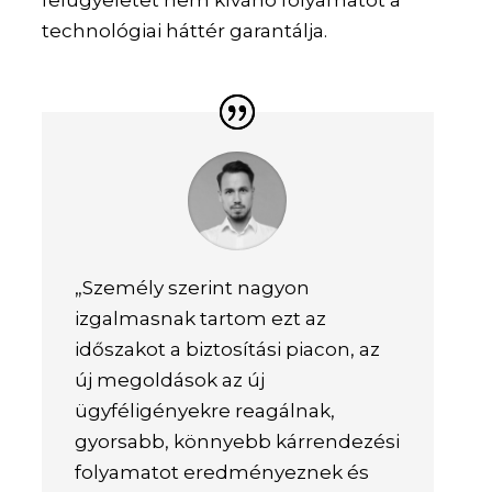
felügyeletet nem kívánó folyamatot a
technológiai háttér garantálja.
„Személy szerint nagyon
izgalmasnak tartom ezt az
időszakot a biztosítási piacon, az
új megoldások az új
ügyféligényekre reagálnak,
gyorsabb, könnyebb kárrendezési
folyamatot eredményeznek és