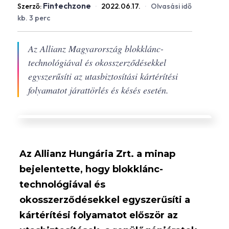
Fintechzone
Szerző:
·
2022.06.17.
·
Olvasási idő
kb. 3 perc
Az Allianz Magyarország blokklánc-
technológiával és okosszerződésekkel
egyszerűsíti az utasbiztosítási kártérítési
folyamatot járattörlés és késés esetén.
Az Allianz Hungária Zrt. a minap
bejelentette, hogy blokklánc-
technológiával és
okosszerződésekkel egyszerűsíti a
kártérítési folyamatot először az