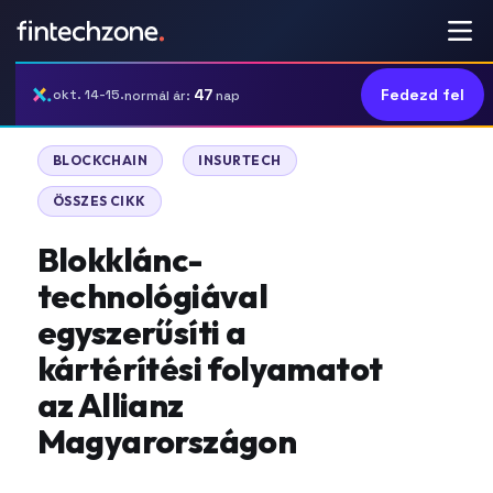
47
Fedezd fel
okt. 14-15.
normál ár:
nap
|
|
BLOCKCHAIN
INSURTECH
ÖSSZES CIKK
Blokklánc-
technológiával
egyszerűsíti a
kártérítési folyamatot
az Allianz
Magyarországon