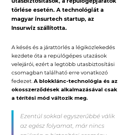
utasbiztosítások, a repülőgépjáratok
törlése esetén. A technológiát a
magyar insurtech startup, az
Insurwiz szállította.
A késés és a járattörlés a légiközlekedés
kezdete óta a repülőgépes utazások
velejárói, ezért a legtöbb utasbiztosítási
csomagban található erre vonatkozó
fedezet.
A blokklánc-technológia és az
okosszerződések alkalmazásával csak
a térítési mód változik meg.
Ezentúl sokkal egyszerűbbé válik
az egész folyamat, már nincs