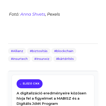
Fotó:
Anna Shvets
, Pexels
Allianz
biztosítás
blockchain
insurtech
Insurwiz
kártérítés
A digitalizáció eredményeire közösen
hívja fel a figyelmet a MABISZ és a
Digitális Jólét Program