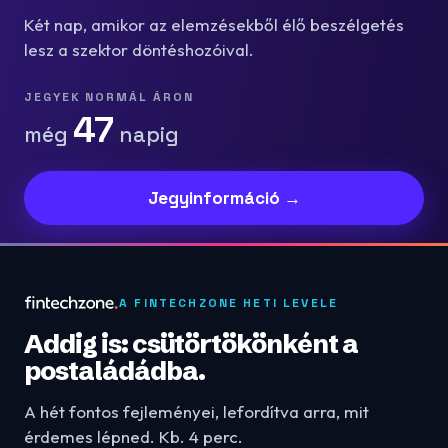
Két nap, amikor az elemzésekből élő beszélgetés
lesz a szektor döntéshozóival.
JEGYEK NORMÁL ÁRON
47
még
napig
Jegyinformáció →
A FINTECHZONE HETI LEVELE
Addig is: csütörtökönként a
postaládádba.
A hét fontos fejleményei, lefordítva arra, mit
érdemes lépned. Kb. 4 perc.