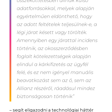
összeköttetésben állnak külső
adatforrásokkal, melyek alapján
egyértelműen eldönthető, hogy
az adott feltételek teljesülnek-e, a
légi járat késett vagy törölték.
Amennyiben egy járattal incidens
történik, az okosszerződésben
foglalt kötelezettségek alapján
elindul a kárkifizetés az ügyfél
felé, és ez nem igényel manuális
beavatkozást sem az ő, sem az
Allianz részéről, ráadásul mindez
biztonságosan történik”
– segít eligazodni a technológiai háttér