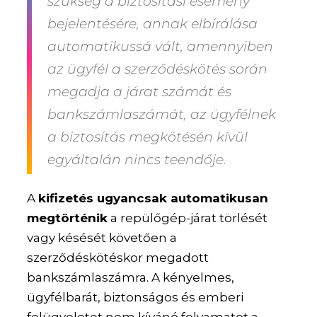
szükség a biztosítási esemény
bejelentésére, annak elbírálása
automatikussá vált, amennyiben
az ügyfél a szerződéskötés során
megadja a járat számát és
bankszámlaszámát, az ügyfélnek
a biztosítás megkötésén kívül
egyáltalán nincs teendője.
A
kifizetés ugyancsak automatikusan
megtörténik
a repülőgép-járat törlését
vagy késését követően a
szerződéskötéskor megadott
bankszámlaszámra. A kényelmes,
ügyfélbarát, biztonságos és emberi