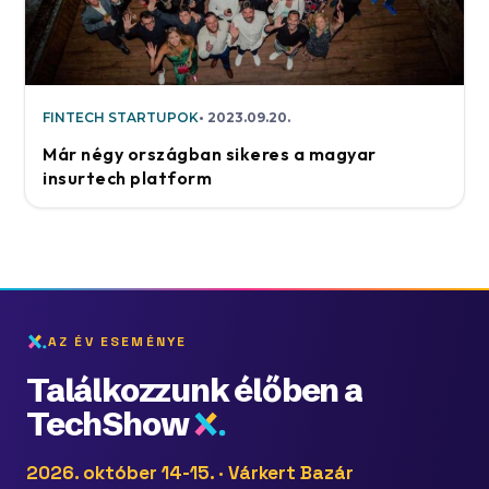
FINTECH STARTUPOK
2023.09.20.
Már négy országban sikeres a magyar
insurtech platform
AZ ÉV ESEMÉNYE
Találkozzunk élőben a
TechShow
2026. október 14-15. · Várkert Bazár