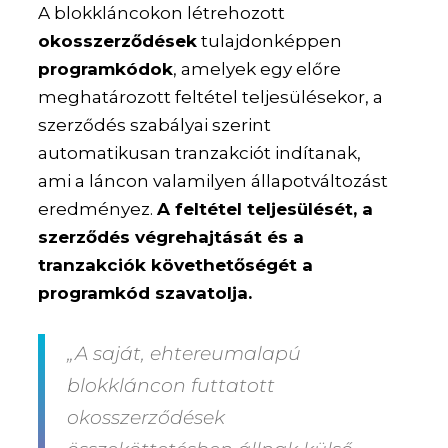
A blokkláncokon létrehozott
okosszerződések
tulajdonképpen
programkódok
, amelyek egy előre
meghatározott feltétel teljesülésekor, a
szerződés szabályai szerint
automatikusan tranzakciót indítanak,
ami a láncon valamilyen állapotváltozást
eredményez.
A feltétel teljesülését, a
szerződés végrehajtását és a
tranzakciók követhetőségét a
programkód szavatolja.
„A saját, ehtereumalapú
blokkláncon futtatott
okosszerződések