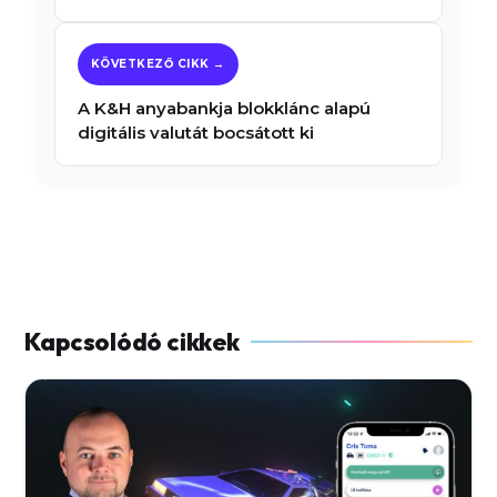
A K&H anyabankja blokklánc alapú
digitális valutát bocsátott ki