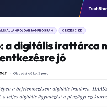
TechSh
TÁLIS ÁLLAMPOLGÁRSÁG PROGRAM
ÖSSZES CIKK
 a digitális irattárca
lentkezésre jó
06.11.
·
Olvasási idő kb. 5 perc
pett a bejelentkezésen: digitális irattárca, HAAS
é a teljes digitális ügyintézést a pénzügyi szektorba