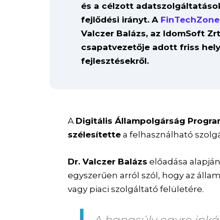
és a célzott adatszolgáltatások
fejlődési irányt. A
FinTechZone
Valczer Balázs, az IdomSoft Z
csapatvezetője adott friss he
fejlesztésekről.
A
Digitális Állampolgárság Progr
szélesítette
a felhasználható szolgá
Dr. Valczer Balázs
előadása alapjá
egyszerűen arról szól, hogy az álla
vagy piaci szolgáltató felületére.
A hangsúly egyre ink