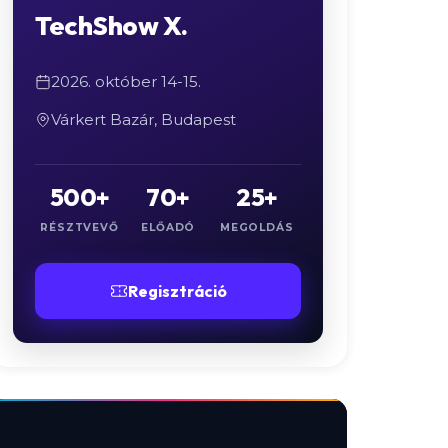
TechShow X.
2026. október 14-15.
Várkert Bazár, Budapest
500+
70+
25+
RÉSZTVEVŐ
ELŐADÓ
MEGOLDÁS
Regisztráció