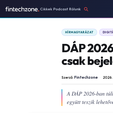
Cikkek
Podcast
Rólunk
HÍRMAGYARÁZAT
DIGI
DÁP 2026:
csak beje
Fintechzone
Szerző:
·
2026.
A DÁP 2026-ban túllé
együtt teszik lehetőv