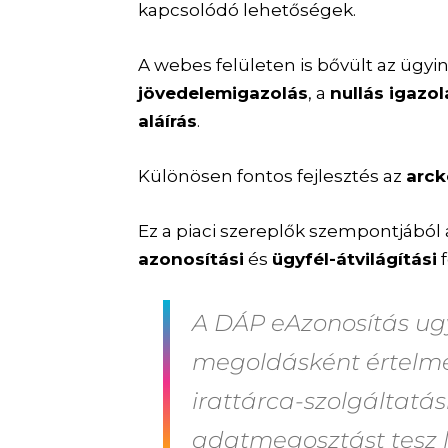
kapcsolódó lehetőségek.
A webes felületen is bővült az ügyin
jövedelemigazolás
, a
nullás igazol
aláírás
.
Különösen fontos fejlesztés az
arck
Ez a piaci szereplők szempontjából
azonosítási
és
ügyfél-átvilágítási
f
A DÁP eAzonosítás ug
megoldásként értelme
irattárca-szolgáltatás
adatmegosztást tesz 