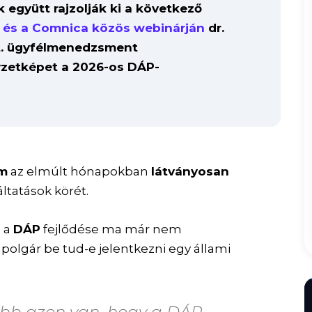
 együtt rajzolják ki a következő
 és a Comnica közös webinárján
dr.
rt. ügyfélmenedzsment
lyzetképet a 2026-os DÁP-
am
az elmúlt hónapokban
látványosan
ltatások körét.
n a
DÁP
fejlődése ma már nem
mpolgár be tud-e jelentkezni egy állami
ább azon van, hogy a DÁP