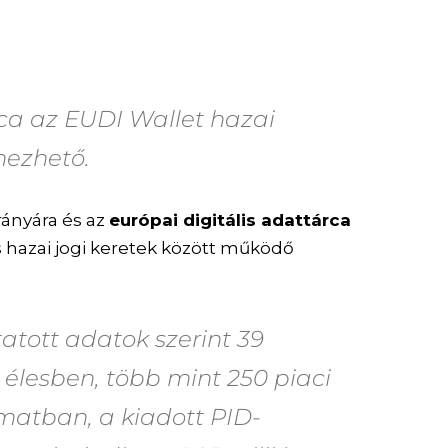
rca az EUDI Wallet hazai
mezhető.
rányára és az
európai digitális adattárca
s hazai jogi keretek között működő
tott adatok szerint 39
 élesben, több mint 250 piaci
matban, a kiadott PID-