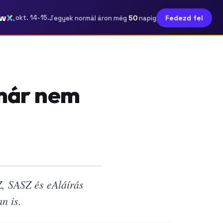
ow
50
okt. 14-15.
Fedezd fel
Jegyek normál áron még
napig
 már nem
Z, SASZ és eAláírás
n is.