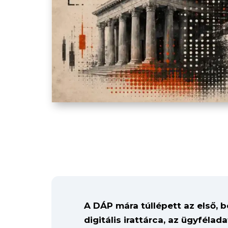
A DÁP mára túllépett az első,
digitális irattárca, az ügyféla