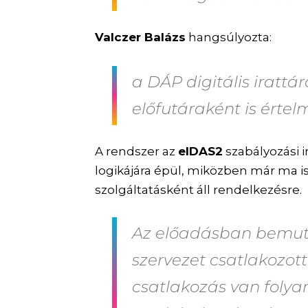
Valczer Balázs
hangsúlyozta:
a DÁP digitális irattá
előfutáraként is értel
A rendszer az
eIDAS2
szabályozási i
logikájára épül, miközben már ma i
szolgáltatásként áll rendelkezésre.
Az előadásban bemuta
szervezet csatlakozott
csatlakozás van folya