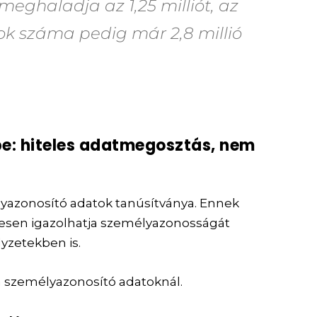
eghaladja az 1,25 milliót, az
ok száma pedig már 2,8 millió
epe: hiteles adatmegosztás, nem
lyazonosító adatok tanúsítványa. Ennek
lesen igazolhatja személyazonosságát
yzetekben is.
 személyazonosító adatoknál.