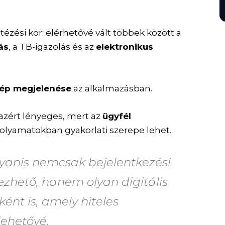
tézési kör: elérhetővé vált többek között a
ás
, a TB-igazolás és az
elektronikus
ép megjelenése
az alkalmazásban.
 azért lényeges, mert az
ügyfél
olyamatokban gyakorlati szerepe lehet.
yanis nemcsak bejelentkezési
zhető, hanem olyan digitális
ként is, amely hiteles
lehetővé.