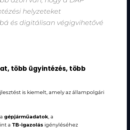
ntézési helyzeteket
á és digitálisan végigvihetővé
at, több ügyintézés, több
lesztést is kiemelt, amely az állampolgári
 a
gépjárműadatok
, a
int a
TB-igazolás
igényléséhez