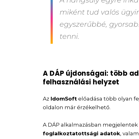
miként tud valós ügyi
egyszerűbbé, gyorsabb
tenni.
A DÁP újdonságai: több ad
felhasználási helyzet
Az
IdomSoft
előadása több olyan fej
oldalon már érzékelhető.
A DÁP alkalmazásban megjelentek
foglalkoztatottsági adatok
, valam