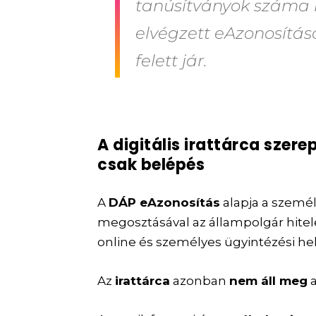
tanúsítványok száma m
elvégzett eAzonosítás
felett jár.
A digitális irattárca szer
csak belépés
A
DÁP eAzonosítás
alapja a szemé
megosztásával az állampolgár hite
online és személyes ügyintézési hel
Az
irattárca
azonban
nem áll meg
a