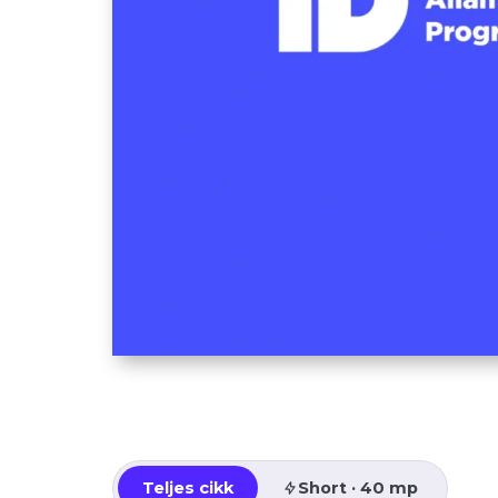
Teljes cikk
Short · 40 mp