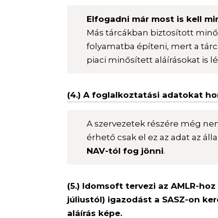
Elfogadni már most is kell mi
Más tárcákban biztosított minős
folyamatba építeni, mert a tár
piaci minősített aláírásokat is 
(4.) A foglalkoztatási adatokat h
A szervezetek részére még ne
érhető csak el ez az adat az ál
NAV-tól fog jönni
.
(5.) Idomsoft tervezi az AMLR-hoz
júliustól) igazodást a SASZ-on ker
aláírás képe.