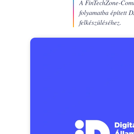
A FinTechZone-Comni
folyamatba épített D
felkészüléséhez.