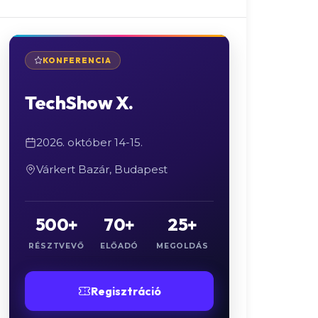
KONFERENCIA
TechShow X.
2026. október 14-15.
Várkert Bazár, Budapest
500+
70+
25+
RÉSZTVEVŐ
ELŐADÓ
MEGOLDÁS
Regisztráció