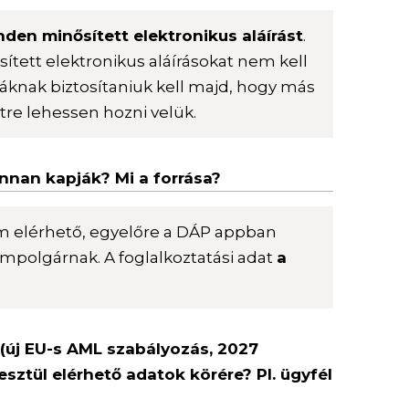
nden minősített elektronikus aláírást
.
ített elektronikus aláírásokat nem kell
cáknak biztosítaniuk kell majd, hogy más
létre lehessen hozni velük.
onnan kapják? Mi a forrása?
m elérhető, egyelőre a DÁP appban
lampolgárnak. A foglalkoztatási adat
a
 (új EU-s AML szabályozás, 2027
esztül elérhető adatok körére? Pl. ügyfél