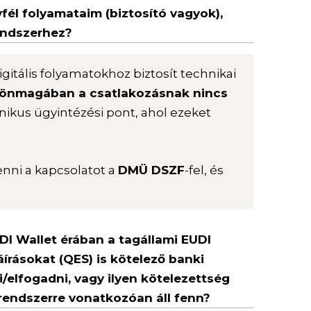
yfél folyamataim (biztosító vagyok),
endszerhez?
igitális folyamatokhoz biztosít technikai
önmagában a csatlakozásnak nincs
onikus ügyintézési pont, ahol ezeket
enni a kapcsolatot a
DMÜ DSZF
-fel, és
UDI Wallet érában a tagállami EUDI
áírásokat (QES) is kötelező banki
i/elfogadni, vagy ilyen kötelezettség
rendszerre vonatkozóan áll fenn?