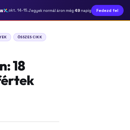
w
49
okt. 14-15.
Fedezd fel
Jegyek normál áron még
napig
GYEK
ÖSSZES CIKK
: 18
fértek