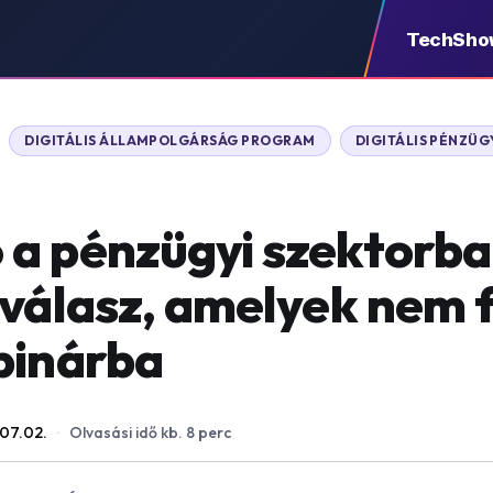
TechSho
DIGITÁLIS ÁLLAMPOLGÁRSÁG PROGRAM
DIGITÁLIS PÉNZÜ
a pénzügyi szektorban
 válasz, amelyek nem 
binárba
07.02.
·
Olvasási idő kb. 8 perc