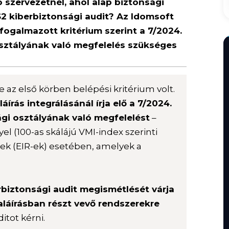
zó szervezetnél, ahol alap biztonsági
S2 kiberbiztonsági audit? Az Idomsoft
ogalmazott kritérium szerint a 7/2024.
osztályának való megfelelés szükséges
 az első körben belépési kritérium volt.
láírás integrálásánál írja elő a 7/2024.
ági osztályának való megfelelést
–
 (100-as skálájú VMI-index szerinti
ek (EIR-ek) esetében, amelyek a
rbiztonsági audit megismétlését várja
aláírásban részt vevő rendszerekre
itot kérni.