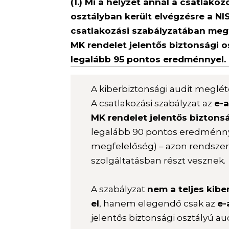
(1.) Mi a helyzet annál a csatlako
osztályban került elvégzésre a NI
csatlakozási szabályzatában megf
MK rendelet jelentős biztonsági 
legalább 95 pontos eredménnyel.
A kiberbiztonsági audit megléte
A csatlakozási szabályzat az
e-a
MK rendelet jelentős biztons
legalább 90 pontos eredménnyel
megfelelőség) – azon rendszer
szolgáltatásban részt vesznek.
A szabályzat
nem a teljes kibe
el
, hanem elegendő csak az
e-
jelentős biztonsági osztályú aud