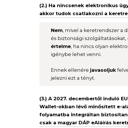
(2.) Ha nincsenek elektronikus üg
akkor tudok csatlakozni a keretr
Nem
, mivel a keretrendszer a d
és biztonsági szolgáltatásokat,
értelme
, ha nincs olyan elektr
igénybe lehet venni.
Ennek ellenére
javasoljuk
felv
jelezni ezt a tényt.
(3.) A 2027. decembertől induló E
Wallet-okban lévő minősített e-al
folyamatba integráltan biztosítan
csak a magyar DÁP eAláírás keret