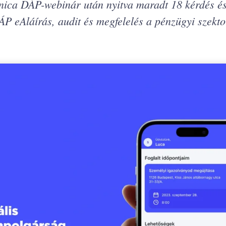
ca DÁP-webinár után nyitva maradt 18 kérdés és
ÁP eAláírás, audit és megfelelés a pénzügyi szekt