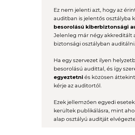
Ez nem jelenti azt, hogy az éri
auditban is jelentős osztályba 
besorolású kiberbiztonsági au
Jelenleg már négy akkreditált 
biztonsági osztályban auditálni
Ha egy szervezet ilyen helyzet
besorolású audittal, és így sze
egyeztetni
és közösen áttekin
kérje az auditortól.
Ezek jellemzően egyedi esetek 
kerültek publikálásra, mint a
alap osztályú auditját elvégezte