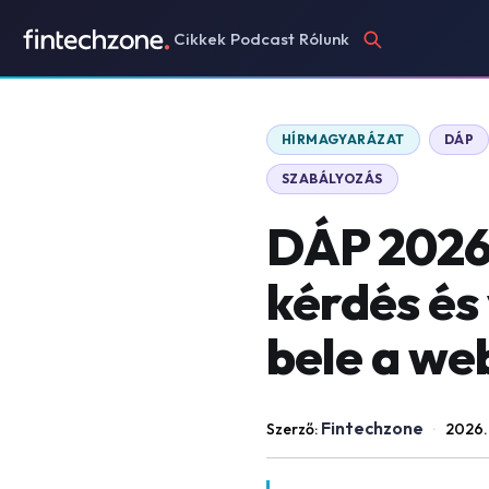
Cikkek
Podcast
Rólunk
HÍRMAGYARÁZAT
DÁP
SZABÁLYOZÁS
DÁP 2026 
kérdés és
bele a we
Fintechzone
Szerző:
·
2026.