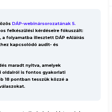
közös
DÁP-webinársorozatának 5.
s felkészülési kérdéseire fókuszált:
 a folyamatba illesztett DÁP eAláírás
khez kapcsolódó audit- és
dés maradt nyitva, amelyek
i oldalról is fontos gyakorlati
bb 18 pontban tesszük közzé a
 válaszokat.