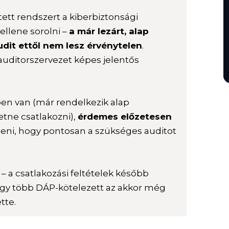
ntett rendszert a kiberbiztonsági
kellene sorolni –
a már lezárt, alap
dit ettől nem lesz érvénytelen
.
auditorszervezet képes jelentős
.
ben van (már rendelkezik alap
retne csatlakozni),
érdemes előzetesen
teni, hogy pontosan a szükséges auditot
– a csatlakozási feltételek később
hogy több DÁP-kötelezett az akkor még
tte.