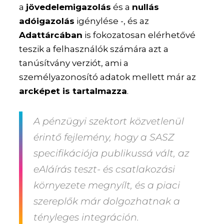
a
jövedelemigazolás
és a
nullás
adóigazolás
igénylése -, és az
Adattárcában
is fokozatosan elérhetővé
teszik a felhasználók számára azt a
tanúsítvány verziót, ami a
személyazonosító adatok mellett már az
arcképet is tartalmazza
.
A pénzügyi szektort közvetlenül
érintő fejlemény, hogy a SASZ
specifikációja publikussá vált, az
eAláírás teszt- és csatlakozási
környezete megnyílt, és a piaci
szereplők már dolgozhatnak a
tényleges integráción.