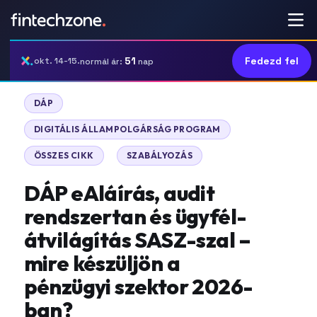
51
Fedezd fel
okt. 14-15.
normál ár:
nap
|
DÁP
|
DIGITÁLIS ÁLLAMPOLGÁRSÁG PROGRAM
|
ÖSSZES CIKK
SZABÁLYOZÁS
DÁP eAláírás, audit
rendszertan és ügyfél-
átvilágítás SASZ-szal –
mire készüljön a
pénzügyi szektor 2026-
ban?