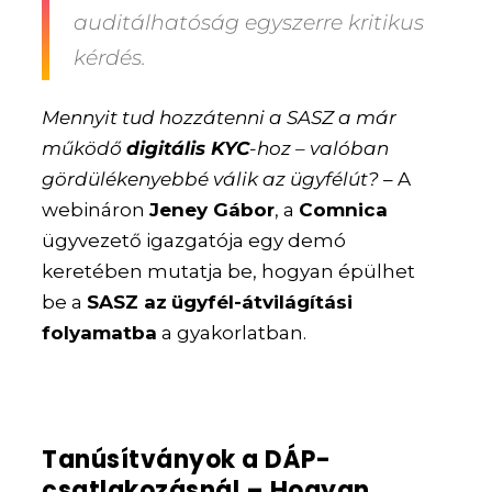
auditálhatóság egyszerre kritikus
kérdés.
Mennyit tud hozzátenni a SASZ a már
működő
digitális KYC
-hoz – valóban
gördülékenyebbé válik az ügyfélút?
– A
webináron
Jeney Gábor
, a
Comnica
ügyvezető igazgatója egy demó
keretében mutatja be, hogyan épülhet
be a
SASZ az
ügyfél-átvilágítási
folyamatba
a gyakorlatban.
Tanúsítványok a DÁP-
csatlakozásnál – Hogyan