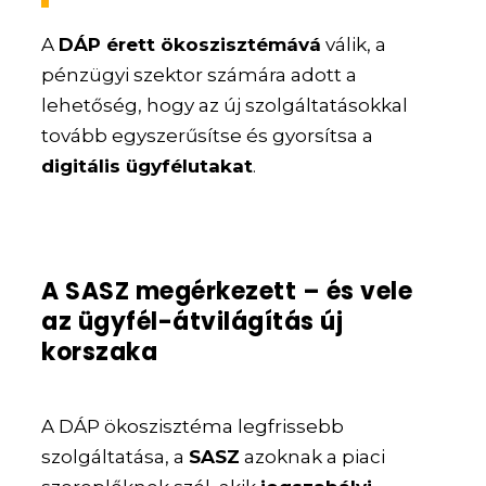
A
DÁP érett ökoszisztémává
válik, a
pénzügyi szektor számára adott a
lehetőség, hogy az új szolgáltatásokkal
tovább egyszerűsítse és gyorsítsa a
digitális ügyfélutakat
.
A SASZ megérkezett – és vele
az ügyfél-átvilágítás új
korszaka
A DÁP ökoszisztéma legfrissebb
szolgáltatása, a
SASZ
azoknak a piaci