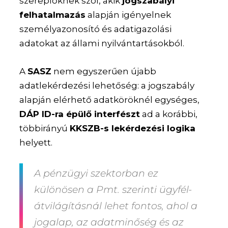
szereplőknek szól, akik
jogszabályi
felhatalmazás
alapján igényelnek
személyazonosító és adatigazolási
adatokat az állami nyilvántartásokból.
A
SASZ
nem egyszerűen újabb
adatlekérdezési lehetőség: a jogszabály
alapján elérhető adatköröknél egységes,
DÁP ID-ra épülő interfészt
ad a korábbi,
többirányú
KKSZB-s lekérdezési logika
helyett.
A pénzügyi szektorban ez
különösen a Pmt. szerinti ügyfél-
átvilágításnál lehet fontos, ahol a
jogalap, az adatminőség és az