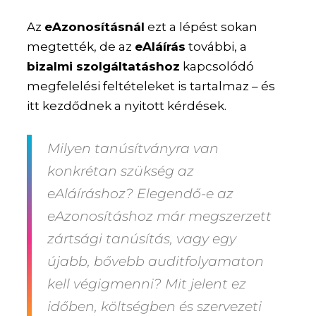
Az
eAzonosításnál
ezt a lépést sokan
megtették, de az
eAláírás
további, a
bizalmi szolgáltatáshoz
kapcsolódó
megfelelési feltételeket is tartalmaz – és
itt kezdődnek a nyitott kérdések.
Milyen tanúsítványra van
konkrétan szükség az
eAláíráshoz? Elegendő-e az
eAzonosításhoz már megszerzett
zártsági tanúsítás, vagy egy
újabb, bővebb auditfolyamaton
kell végigmenni? Mit jelent ez
időben, költségben és szervezeti