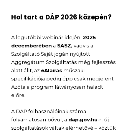
Hol tart a DÁP 2026 közepén?
A legutóbbi webinár idején,
2025
decemberében
a
SASZ,
vagyis a
Szolgáltató Saját jogán nyújtott
Aggregátum Szolgáltatás még fejlesztés
alatt állt, az
eAláírás
műszaki
specifikációja pedig épp csak megjelent.
Azóta a program látványosan haladt
előre.
A DÁP felhasználóinak száma
folyamatosan bővül, a
dap.gov.hu
-n új
szolgáltatások váltak elérhetővé – köztük