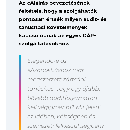
Az eAláírás bevezetésének
feltétele, hogy a szolgáltatók
pontosan értsék milyen audit- és
tanúsítási követelmények
kapcsolódnak az egyes DÁP-
szolgáltatásokhoz.
Elegendő-e az
eAzonosításhoz már
megszerzett zártsági
tanúsítás, vagy egy újabb,
bővebb auditfolyamaton
kell végigmenni? Mit jelent
ez időben, költségben és
szervezeti felkészültségben?