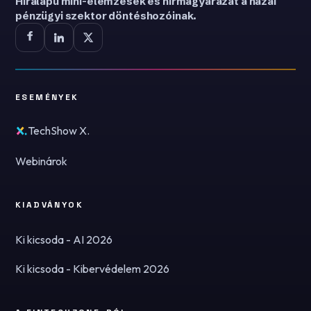
Híralapú mini-elemzések és hírmagyarázat a hazai
pénzügyi szektor döntéshozóinak.
ESEMÉNYEK
TechShow X.
Webinárok
KIADVÁNYOK
Ki kicsoda - AI 2026
Ki kicsoda - Kibervédelem 2026