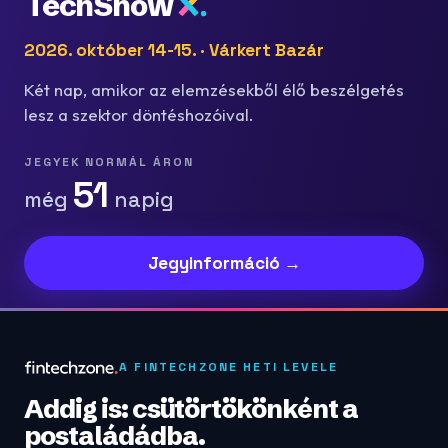
TechShow
2026. október 14-15. · Várkert Bazár
Két nap, amikor az elemzésekből élő beszélgetés
lesz a szektor döntéshozóival.
JEGYEK NORMÁL ÁRON
51
még
napig
Jegyinformáció →
A FINTECHZONE HETI LEVELE
Addig is: csütörtökönként a
postaládádba.