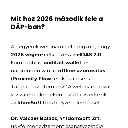
Mit hoz 2026 második fele a
DÁP-ban?
A negyedik webináron elhangzott, hogy
2026 végére
célkitűzés az
eIDAS 2.0
-
kompatibilis,
auditált wallet
, és
napirenden van az
offline azonosítás
(
Proximity Flow
) előkészítése is.
Tartható az ütemterv? A webinársorozat
visszatérő elemeként ezúttal is érkezik
az
IdomSoft
friss helyzetjelentéssel.
Dr. Valczer Balázs
, az
IdomSoft Zrt.
ügyfélmenedzsment csapatvezetője