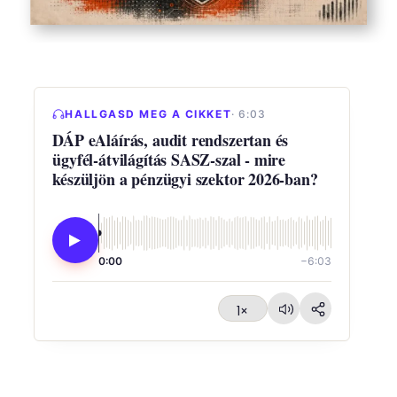
HALLGASD MEG A CIKKET
· 6:03
DÁP eAláírás, audit rendszertan és
ügyfél-átvilágítás SASZ-szal - mire
készüljön a pénzügyi szektor 2026-ban?
0:00
−6:03
1×