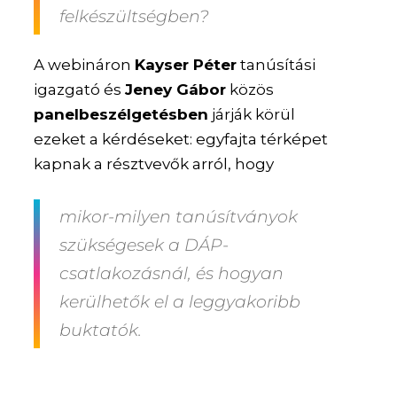
felkészültségben?
A webináron
Kayser Péter
tanúsítási
igazgató és
Jeney Gábor
közös
panelbeszélgetésben
járják körül
ezeket a kérdéseket: egyfajta térképet
kapnak a résztvevők arról, hogy
mikor-milyen tanúsítványok
szükségesek a DÁP-
csatlakozásnál, és hogyan
kerülhetők el a leggyakoribb
buktatók.