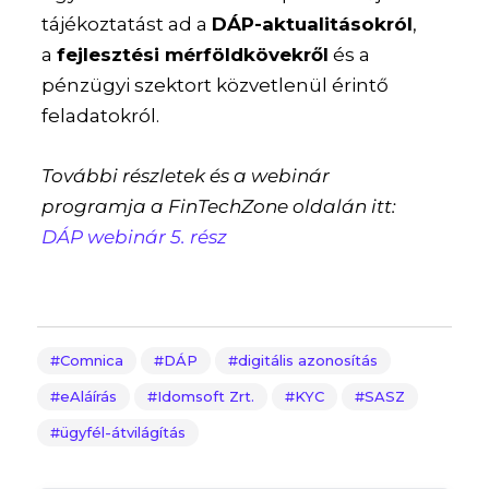
tájékoztatást ad a
DÁP-aktualitásokról
,
a
fejlesztési mérföldkövekről
és a
pénzügyi szektort közvetlenül érintő
feladatokról.
További részletek és a webinár
programja a FinTechZone oldalán itt:
DÁP webinár 5. rész
Comnica
DÁP
digitális azonosítás
eAláírás
Idomsoft Zrt.
KYC
SASZ
ügyfél-átvilágítás