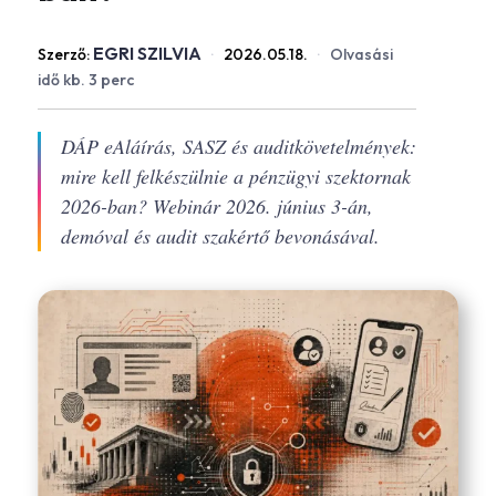
EGRI SZILVIA
Szerző:
·
2026.05.18.
·
Olvasási
idő kb. 3 perc
DÁP eAláírás, SASZ és auditkövetelmények:
mire kell felkészülnie a pénzügyi szektornak
2026-ban? Webinár 2026. június 3-án,
demóval és audit szakértő bevonásával.