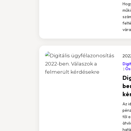
Hogy
műkö
szám
felt
vára
2022
Digi
Öss
Di
be
ké
Az i
pénz
től 
átvi
hatál