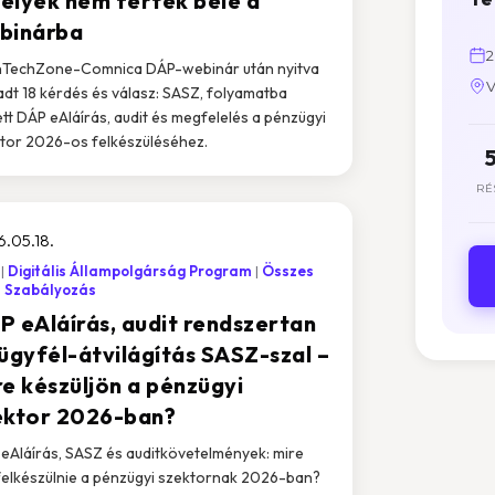
elyek nem fértek bele a
binárba
2
nTechZone-Comnica DÁP-webinár után nyitva
V
dt 18 kérdés és válasz: SASZ, folyamatba
ett DÁP eAláírás, audit és megfelelés a pénzügyi
tor 2026-os felkészüléséhez.
RÉ
.05.18.
Digitális Állampolgárság Program
Összes
Szabályozás
P eAláírás, audit rendszertan
 ügyfél-átvilágítás SASZ-szal –
re készüljön a pénzügyi
ektor 2026-ban?
eAláírás, SASZ és auditkövetelmények: mire
 felkészülnie a pénzügyi szektornak 2026-ban?