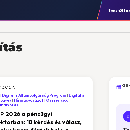
TechSh
ítás
KIE
6.07.02.
Digitális Állampolgárság Program
Digitális
zügyek
Hírmagyarázat
Összes cikk
abályozás
P 2026 a pénzügyi
ktorban: 18 kérdés és válasz,
Te