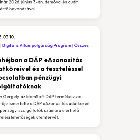
nár 2026. június 3-án, demóval és audit
értő bevonásával.
.03.10.
Digitális Állampolgárság Program
Összes
óhéjban a DÁP eAzonosítás
atköreivel és a teszteléssel
pcsolatban pénzügyi
olgáltatóknak
n Gergely, az IdomSoft DÁP termékdivízió-
tője ismertette a DÁP eAzonosítás adatköreit
 pénzügyi szolgáltatók számára elérhető
telési lehetőségek ütemtervét.