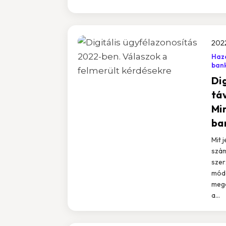
202
Haza
ban
Di
tá
Mi
ba
Mit 
szám
szer
módo
mego
a...