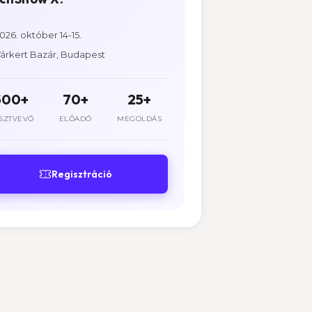
026. október 14-15.
árkert Bazár, Budapest
500+
70+
25+
SZTVEVŐ
ELŐADÓ
MEGOLDÁS
Regisztráció