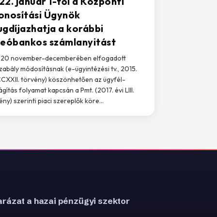
22. január 1-től a Központi
onosítási Ügynök
ugdíjazhatja a korábbi
deóbankos számlanyitást
020 november-decemberében elfogadott
zabály módosításnak (e-ügyintézési tv., 2015.
CCXXII. törvény) köszönhetően az ügyfél-
lágítás folyamat kapcsán a Pmt. (2017. évi LIII.
ény) szerinti piaci szereplők köre...
rázat a hazai pénzügyi szektor