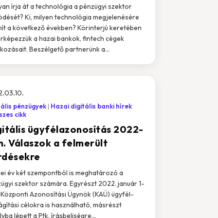
an írja át a technológia a pénzügyi szektor
dését? Ki, milyen technológia megjelenésére
ít a következő években? Körinterjú keretében
érképezzük a hazai bankok, fintech cégek
kozásait. Beszélgető partnerünk a...
.03.10.
tális pénzügyek
Hazai digitális banki hírek
zes cikk
gitális ügyfélazonosítás 2022-
n. Válaszok a felmerült
rdésekre
dei év két szempontból is meghatározó a
ügyi szektor számára. Egyrészt 2022. január 1-
a Központi Azonosítási Ügynök (KAÜ) ügyfél-
lágítási célokra is használható, másrészt
yba lépett a Ptk. írásbeliségre...