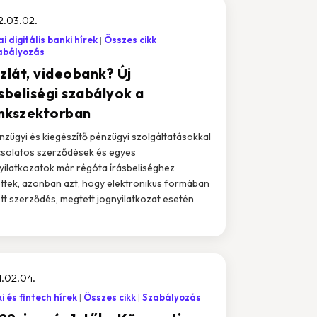
2.03.02.
i digitális banki hírek
Összes cikk
abályozás
zlát, videobank? Új
sbeliségi szabályok a
nkszektorban
nzügyi és kiegészítő pénzügyi szolgáltatásokkal
solatos szerződések és egyes
yilatkozatok már régóta írásbeliséghez
ttek, azonban azt, hogy elektronikus formában
tt szerződés, megtett jognyilatkozat esetén
.02.04.
i és fintech hírek
Összes cikk
Szabályozás