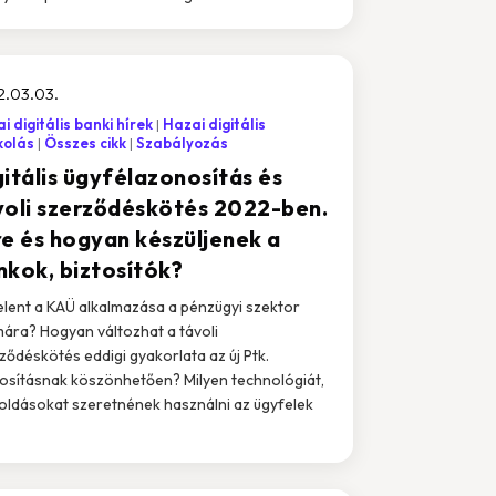
2.03.03.
i digitális banki hírek
Hazai digitális
kolás
Összes cikk
Szabályozás
gitális ügyfélazonosítás és
voli szerződéskötés 2022-ben.
re és hogyan készüljenek a
nkok, biztosítók?
jelent a KAÜ alkalmazása a pénzügyi szektor
ára? Hogyan változhat a távoli
ződéskötés eddigi gyakorlata az új Ptk.
sításnak köszönhetően? Milyen technológiát,
ldásokat szeretnének használni az ügyfelek