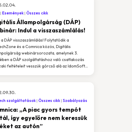
5.02.04.
Események
Összes cikk
gitális Állampolgárság (DÁP)
inár: Indul a visszaszámlálás!
l a DÁP visszaszámlálás! Folytatódik a
echZone és a Comnica közös, Digitális
mpolgárság webinársorozata, amelynek 3.
ében a DÁP szolgáltatáshoz való csatlakozás
aki feltételeit vesszük górcső alá az IdomSoft...
2.09.30.
ech szolgáltatások
Összes cikk
Szabályozás
mnica: „A piac gyors tempót
ktál, így egyelőre nem keressük
féket az autón”