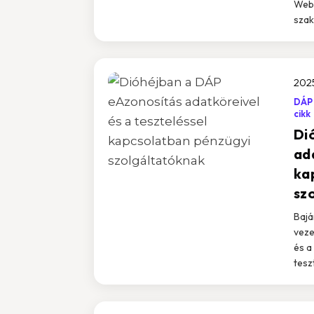
Webi
szak
2025
DÁP
cikk
Di
ad
ka
sz
Bajá
veze
és a
tesz