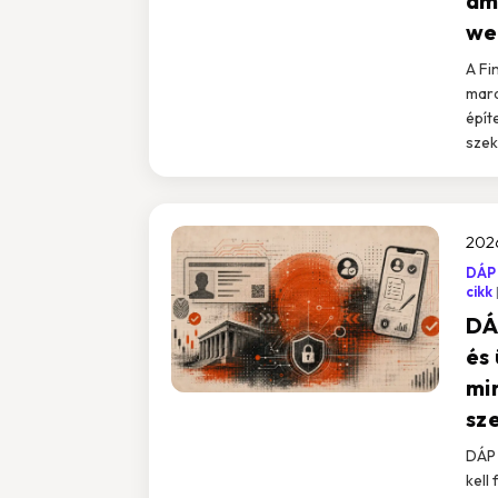
am
we
A Fi
mara
épít
szek
2026
DÁP
cikk
DÁ
és
mi
sz
DÁP 
kell