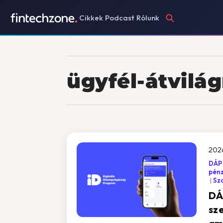
Cikkek
Podcast
Rólunk
ügyfél-átvilág
202
DÁP
pén
Sz
DÁ
sze