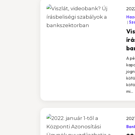
202
Haza
Sz
Vis
írá
ba
A pé
kapc
jogn
kötö
kötö
mi...
2021
Bank