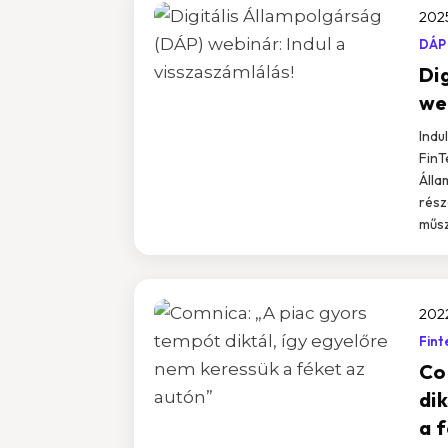
202
DÁP
Di
web
Indu
FinT
Álla
rész
műsz
202
Fint
Co
di
a 