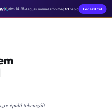
ow
51
okt. 14-15.
Fedezd fel
Jegyek normál áron még
napig
nem
l
zre épülő tokenizált