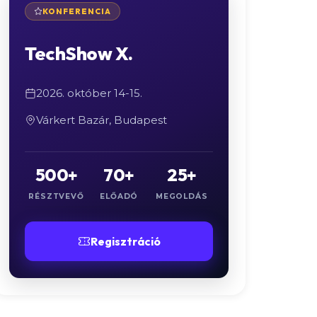
KONFERENCIA
TechShow X.
2026. október 14-15.
Várkert Bazár, Budapest
500+
70+
25+
RÉSZTVEVŐ
ELŐADÓ
MEGOLDÁS
Regisztráció