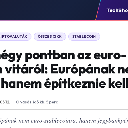
TechSh
RIPTOVALUTÁK
ÖSSZES CIKK
STABLECOIN
égy pontban az euro-
n vitáról: Európának 
 hanem építkeznie kel
05.12.
·
Olvasási idő kb. 5 perc
ópának nem euro-stablecoinra, hanem jegybankpén