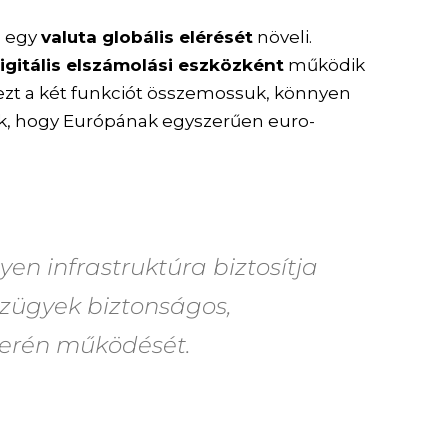
n egy
valuta globális elérését
növeli.
igitális elszámolási eszközként
működik
 ezt a két funkciót összemossuk, könnyen
k, hogy Európának egyszerűen euro-
yen infrastruktúra biztosítja
nzügyek biztonságos,
uverén működését.