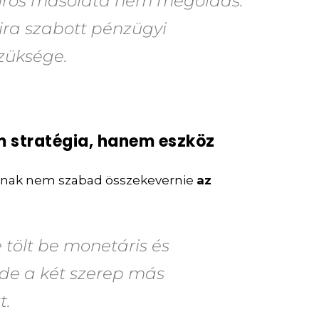
urós másolata nem megoldás.
ira szabott pénzügyi
szüksége.
m stratégia, hanem eszköz
ának nem szabad összekevernie
az
 tölt be monetáris és
 de a két szerep más
t.