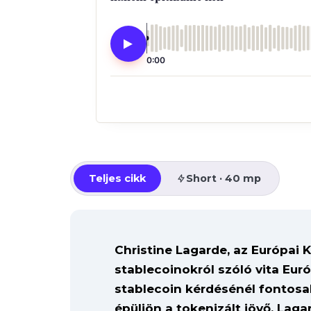
0:00
Teljes cikk
Short · 40 mp
Christine Lagarde, az Európai 
stablecoinokról szóló vita Eur
stablecoin kérdésénél fontosab
épüljön a tokenizált jövő. Laga