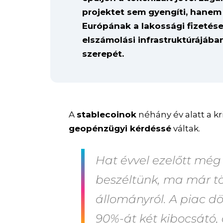
projektet sem gyengíti, hanem ú
Európának a lakossági fizetés
elszámolási infrastruktúrájába
szerepét.
A
stablecoinok
néhány év alatt a kr
geopénzügyi kérdéssé
váltak.
Hat évvel ezelőtt még 1
beszéltünk, ma már tö
állományról. A piac dö
90%-át két kibocsátó, a