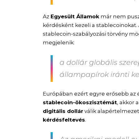
Az
Egyesült Államok
már nem puszt
kérdésként kezeli a stablecoinokat.
stablecoin-szabályozási törvény mög
megjelenik:
a dollár globális szer
állampapírok iránti ke
Európában ezért egyre erősebb az é
stablecoin-ökoszisztémát
, akkor 
digitális dollár
válik alapértelmezet
kérdésfeltevés
.