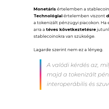
Monetáris
értelemben a stablecoi
Technológiai
értelemben viszont
d
a tokenizált pénzügyi piacokon. Ha
arra a
téves következtetésre
jutun
stablecoinokra van szüksége.
Lagarde szerint nem ez a lényeg.
A valódi kérdés az, mil
majd a tokenizált pé
interoperábilis és sz