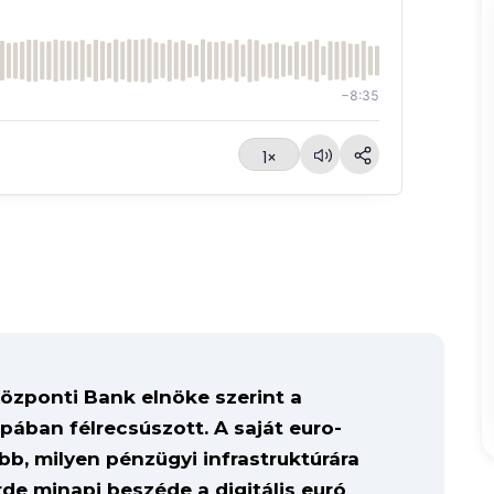
−8:35
1×
Központi Bank elnöke szerint a
ópában félrecsúszott. A saját euro-
b, milyen pénzügyi infrastruktúrára
rde minapi beszéde a digitális euró