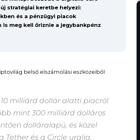
j stratégiai keretbe helyezi:
ekben és a pénzügyi piacok
n is meg kell őriznie a jegybankpénz
iptovilág belső elszámolási eszközeiből
0 milliárd dollár alatti piacról
bb mint 300 milliárd dolláros
ntően dolláralapú, és közel
 Tether és a Circle uralja.