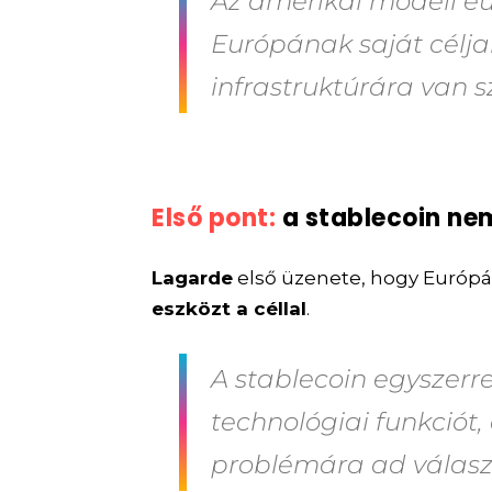
Az amerikai modell e
Európának saját célja
infrastruktúrára van 
Első pont:
a stablecoin ne
Lagarde
első üzenete, hogy Európ
eszközt a céllal
.
A stablecoin egyszerre
technológiai funkciót,
problémára ad válasz