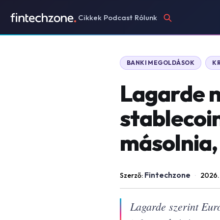
Cikkek
Podcast
Rólunk
BANKI MEGOLDÁSOK
K
Lagarde n
stablecoi
másolnia,
Fintechzone
Szerző:
·
2026.
Lagarde szerint Eur