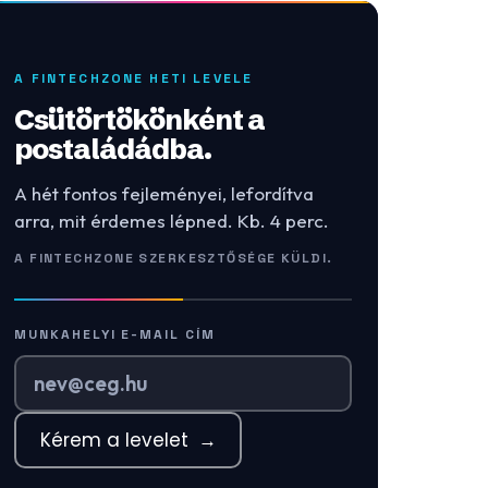
A FINTECHZONE HETI LEVELE
Csütörtökönként a
postaládádba.
A hét fontos fejleményei, lefordítva
arra, mit érdemes lépned. Kb. 4 perc.
A FINTECHZONE SZERKESZTŐSÉGE KÜLDI.
MUNKAHELYI E-MAIL CÍM
Kérem a levelet
→