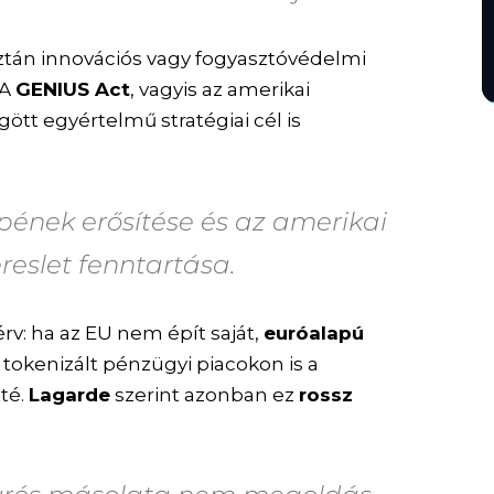
án innovációs vagy fogyasztóvédelmi
 A
GENIUS Act
, vagyis az amerikai
ött egyértelmű stratégiai cél is
epének erősítése és az amerikai
reslet fenntartása.
rv: ha az EU nem épít saját,
euróalapú
a tokenizált pénzügyi piacokon is a
té.
Lagarde
szerint azonban ez
rossz