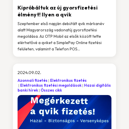
Kipróbáltuk az új gyorsfizetési
élményt! Ilyen a qvik
Szeptember első napján debütált qvik márkanév
alatt Magyarország vadonatúj gyorsfizetési
megoldása. Az OTP Mobil az elsők között tette
elérhetővé a qviket a SimplePay Online fizetési
felületen, valamint a Telefon POS...
2024.09.02.
Azonnali fizetés
Elektronikus fizetés
Elektronikus fizetési megoldások
Hazai digitális
banki hírek
Összes cikk