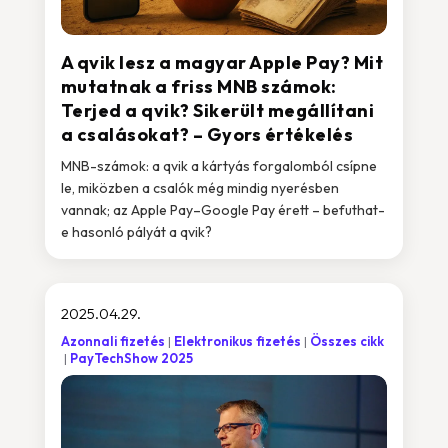
A qvik lesz a magyar Apple Pay? Mit
mutatnak a friss MNB számok:
Terjed a qvik? Sikerült megállítani
a csalásokat? – Gyors értékelés
MNB-számok: a qvik a kártyás forgalomból csípne
le, miközben a csalók még mindig nyerésben
vannak; az Apple Pay–Google Pay érett – befuthat-
e hasonló pályát a qvik?
2025.04.29.
Azonnali fizetés
Elektronikus fizetés
Összes cikk
PayTechShow 2025