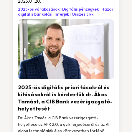
2025.01.20.
2025-ös várakozások
Digitális pénzügyek
Hazai
digitális bankolás
Interjúk
Összes cikk
2025-ös digitális prioritásokról és
kihívásokról is kérdeztük dr. Ákos
Tamást, a CIB Bank vezérigazgató-
helyettesét
Dr. Ákos Tamás, a CIB Bank vezérigazgató-
helyettese az AFR 2.0, a qvik terjedéséről és az AI-
alapú technológiák éles környezetben történő