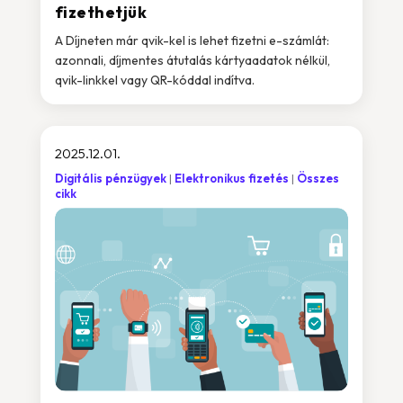
fizethetjük
A Díjneten már qvik-kel is lehet fizetni e-számlát:
azonnali, díjmentes átutalás kártyaadatok nélkül,
qvik-linkkel vagy QR-kóddal indítva.
2025.12.01.
Digitális pénzügyek
Elektronikus fizetés
Összes
cikk