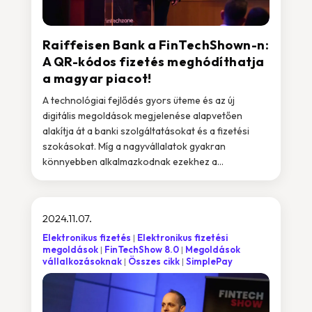
Raiffeisen Bank a FinTechShown-n:
A QR-kódos fizetés meghódíthatja
a magyar piacot!
A technológiai fejlődés gyors üteme és az új
digitális megoldások megjelenése alapvetően
alakítja át a banki szolgáltatásokat és a fizetési
szokásokat. Míg a nagyvállalatok gyakran
könnyebben alkalmazkodnak ezekhez a...
2024.11.07.
Elektronikus fizetés
Elektronikus fizetési
megoldások
FinTechShow 8.0
Megoldások
vállalkozásoknak
Összes cikk
SimplePay