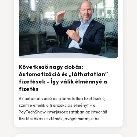
Következő nagy dobás:
Automatizáció és „láthatatlan”
fizetések – Így válik élménnyé a
fizetés
Az automatizáció és a láthatatlan fizetések új
szintre emelik a tranzakciós élményt – a
PayTechShow interjúsorozatában az integrált
fizetési ökoszisztémák jövőjét mutatjuk be.