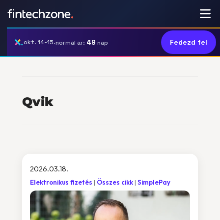
49
Fedezd fel
okt. 14-15.
normál ár:
nap
Qvik
2026.03.18.
Elektronikus fizetés
Összes cikk
SimplePay