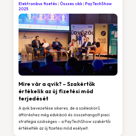
Elektronikus fizetés
Összes cikk
PayTechShow
2025
Mire vár a qvik? – Szakértők
értékelik az új fizetési mód
terjedését
A qvik bevezetése sikeres, de a széleskörű
áttöréshez még edukáció és összehangolt piaci
stratégia szükséges – a PayTechShow szakértői
értékelték az új fizetési mód esélyeit.