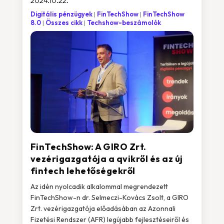
2024.10.22.
Digitális pénzügyek
FinTechShow
FinTechShow
8.0
Összes cikk
Techshow-beszámolók
FinTechShow: A GIRO Zrt.
vezérigazgatója a qvikről és az új
fintech lehetőségekről
Az idén nyolcadik alkalommal megrendezett
FinTechShow-n dr. Selmeczi-Kovács Zsolt, a GIRO
Zrt. vezérigazgatója előadásában az Azonnali
Fizetési Rendszer (AFR) legújabb fejlesztéseiről és