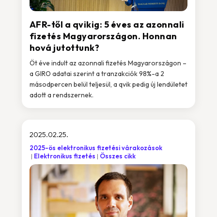
AFR-től a qvikig: 5 éves az azonnali
fizetés Magyarországon. Honnan
hová jutottunk?
Öt éve indult az azonnali fizetés Magyarországon –
a GIRO adatai szerint a tranzakciók 98%-a 2
másodpercen belül teljesül, a qvik pedig új lendületet
adott a rendszernek.
2025.02.25.
2025-ös elektronikus fizetési várakozások
Elektronikus fizetés
Összes cikk