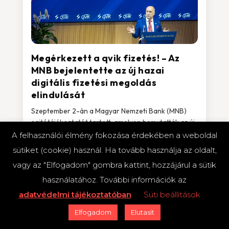
Megérkezett a qvik fizetés! – Az
MNB bejelentette az új hazai
digitális fizetési megoldás
elindulását
Szeptember 2-án a Magyar Nemzeti Bank (MNB)
sajtótájékoztatót tartott, amelyen bemutatták az új
qvik fizetési megoldást. A qvik indulásához
A felhasználói élmény fokozása érdekében a weboldal
kapcsolódóan az MNB a Nemzetgazdasági
sütiket (cookie) használ. Ha tovább használja az oldalt,
Minisztériummal, valamint a qvik elfogadói...
vagy az "Elfogadom" gombra kattint, hozzájárul a sütik
használatához. További információk az
adatvédelmi tájékoztatóban
Süti beállítások
2024.09.01.
Azonnali fizetés
Elektronikus fizetés
Elfogadom
Elutasít
Megoldások
Összes cikk
Új digitális banki
megoldások, funkciók