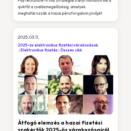
PayTechShow-n hat stratégiai irányt mutatott be a
qviktől a csalásmegelőzésig, amelyek
meghatározzák a hazai pénzforgalom jövőjét.
2025.03.11.
2025-ös elektronikus fizetési várakozások
Elektronikus fizetés
Összes cikk
Átfogó elemzés a hazai fizetési
szakértők 2025-ös várakozásairól,