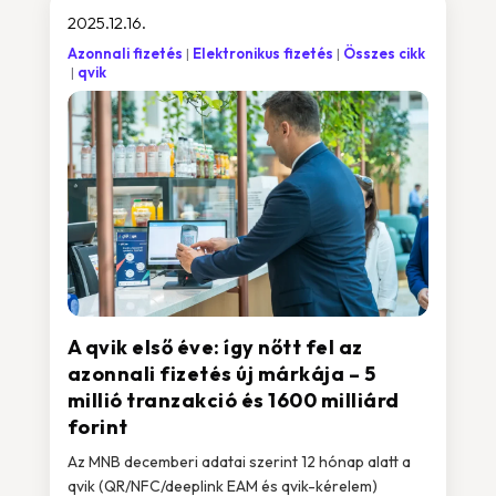
2025.12.16.
Azonnali fizetés
Elektronikus fizetés
Összes cikk
qvik
A qvik első éve: így nőtt fel az
azonnali fizetés új márkája – 5
millió tranzakció és 1600 milliárd
forint
Az MNB decemberi adatai szerint 12 hónap alatt a
qvik (QR/NFC/deeplink EAM és qvik-kérelem)