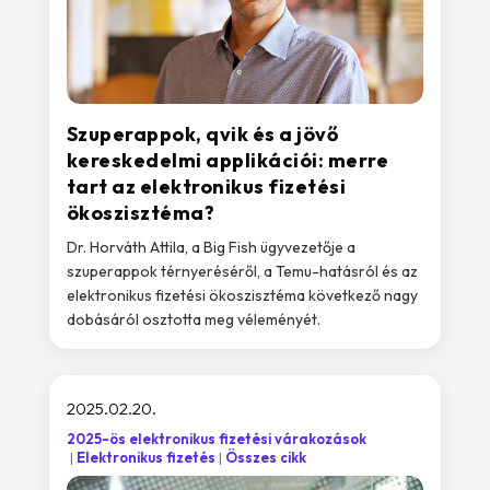
Szuperappok, qvik és a jövő
kereskedelmi applikációi: merre
tart az elektronikus fizetési
ökoszisztéma?
Dr. Horváth Attila, a Big Fish ügyvezetője a
szuperappok térnyeréséről, a Temu-hatásról és az
elektronikus fizetési ökoszisztéma következő nagy
dobásáról osztotta meg véleményét.
2025.02.20.
2025-ös elektronikus fizetési várakozások
Elektronikus fizetés
Összes cikk