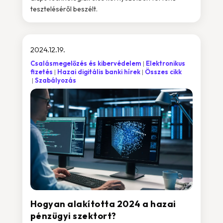
teszteléséről beszélt.
2024.12.19.
Csalásmegelőzés és kibervédelem
Elektronikus
fizetés
Hazai digitális banki hírek
Összes cikk
Szabályozás
Hogyan alakította 2024 a hazai
pénzügyi szektort?