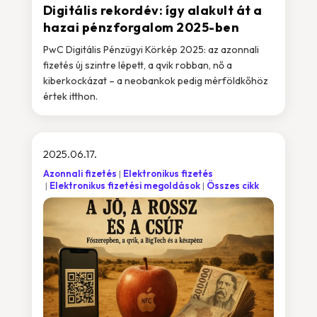
Digitális rekordév: így alakult át a
hazai pénzforgalom 2025-ben
PwC Digitális Pénzügyi Körkép 2025: az azonnali
fizetés új szintre lépett, a qvik robban, nő a
kiberkockázat – a neobankok pedig mérföldkőhöz
értek itthon.
2025.06.17.
Azonnali fizetés
Elektronikus fizetés
Elektronikus fizetési megoldások
Összes cikk