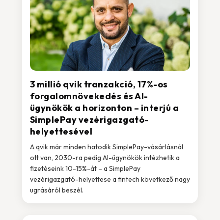
3 millió qvik tranzakció, 17%-os
forgalomnövekedés és AI-
ügynökök a horizonton – interjú a
SimplePay vezérigazgató-
helyettesével
A qvik már minden hatodik SimplePay-vásárlásnál
ott van, 2030-ra pedig AI-ügynökök intézhetik a
fizetéseink 10-15%-át – a SimplePay
vezérigazgató-helyettese a fintech következő nagy
ugrásáról beszél.