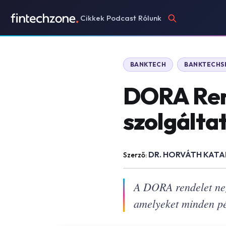
Cikkek
Podcast
Rólunk
BANKTECH
BANKTECH
DORA Rend
szolgálta
DR. HORVÁTH KATA
Szerző:
A DORA rendelet neg
amelyeket minden pé