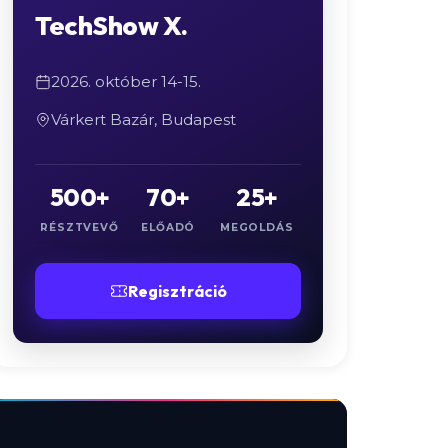
TechShow X.
2026. október 14-15.
Várkert Bazár, Budapest
500+
70+
25+
RÉSZTVEVŐ
ELŐADÓ
MEGOLDÁS
Regisztráció