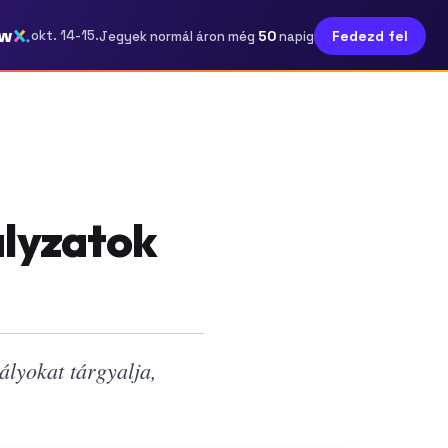
ow
50
okt. 14-15.
Fedezd fel
Jegyek normál áron még
napig
ályzatok
lyokat tárgyalja,