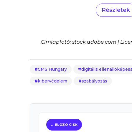
Részletek
Címlapfotó: stock.adobe.com | Lice
CMS Hungary
digitális ellenállóképes
kibervédelem
szabályozás