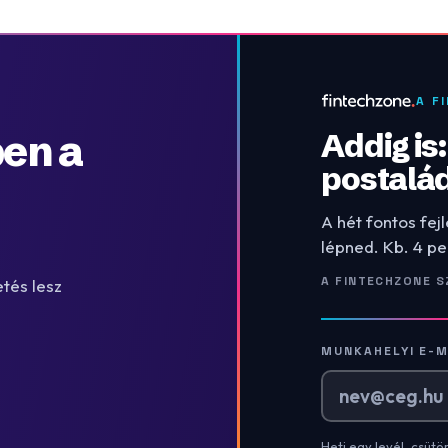
A F
en a
Addig is
postalá
A hét fontos fej
lépned. Kb. 4 pe
A FINTECHZONE S
tés lesz
MUNKAHELYI E-M
Heti egy levél, csütö