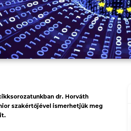
cikksorozatunkban dr. Horváth
nior szakértőjével ismerhetjük meg
it.