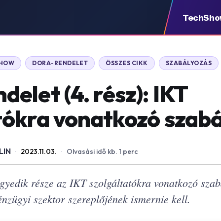
TechSh
SHOW
DORA-RENDELET
ÖSSZES CIKK
SZABÁLYOZÁS
elet (4. rész): IKT
tókra vonatkozó szab
LIN
·
2023.11.03.
·
Olvasási idő kb. 1 perc
yedik része az IKT szolgáltatókra vonatkozó szabá
nzügyi szektor szereplőjének ismernie kell.