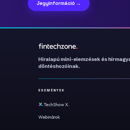
Jegyinformáció →
Híralapú mini-elemzések és hírmagya
döntéshozóinak.
ESEMÉNYEK
TechShow X.
Webinárok