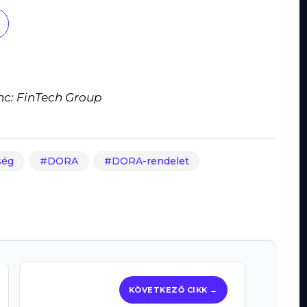
nc: FinTech Group
ség
DORA
DORA-rendelet