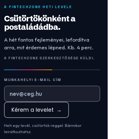
A FINTECHZONE HETI LEVELE
Csütörtökönként a
postaládádba.
A hét fontos fejleményei, lefordítva
arra, mit érdemes lépned. Kb. 4 perc.
A FINTECHZONE SZERKESZTŐSÉGE KÜLDI.
MUNKAHELYI E-MAIL CÍM
Kérem a levelet
→
Heti egy levél, csütörtök reggel. Bármikor
leiratkozhatsz.