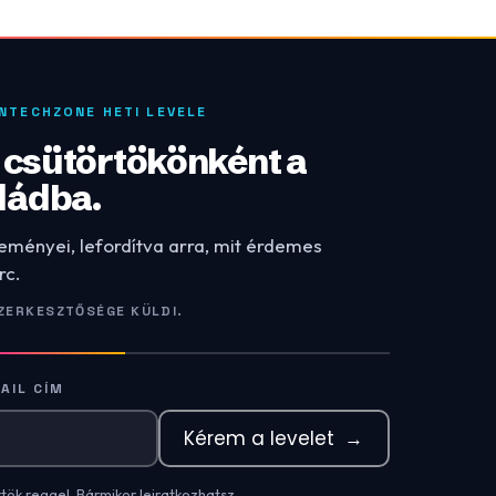
INTECHZONE HETI LEVELE
: csütörtökönként a
dádba.
leményei, lefordítva arra, mit érdemes
rc.
ZERKESZTŐSÉGE KÜLDI.
AIL CÍM
Kérem a levelet
→
rtök reggel. Bármikor leiratkozhatsz.