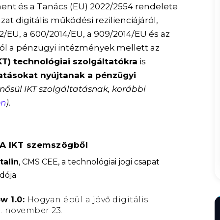
ent és a Tanács (EU) 2022/2554 rendelete
at digitális működési rezilienciájáról,
2/EU, a 600/2014/EU, a 909/2014/EU és az
ról a pénzügyi intézmények mellett az
T) technológiai szolgáltatókra
is
tatásokat nyújtanak a pénzügyi
inősül IKT szolgáltatásnak, korábbi
en
)
.
A IKT szemszögből
talin
, CMS CEE, a technológiai jogi csapat
dója
w 1.0:
Hogyan épül a jövő digitális
3. november 23.