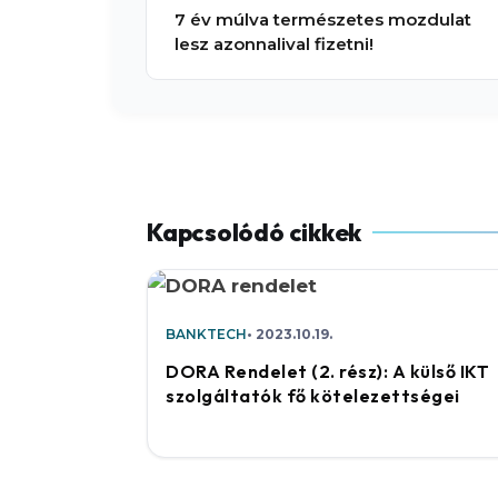
7 év múlva természetes mozdulat
lesz azonnalival fizetni!
BANKTECH
2023.10.19.
DORA Rendelet (2. rész): A külső IKT
szolgáltatók fő kötelezettségei