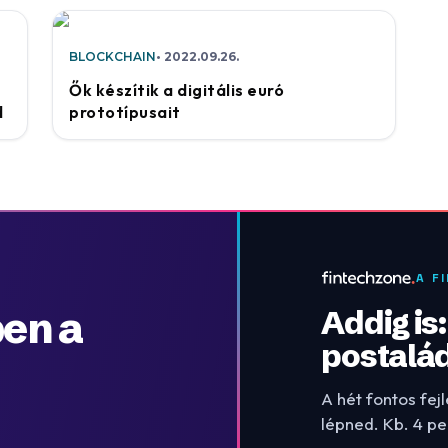
BLOCKCHAIN
2022.09.26.
Ők készítik a digitális euró
d
prototípusait
A F
en a
Addig is
postalá
A hét fontos fej
lépned. Kb. 4 pe