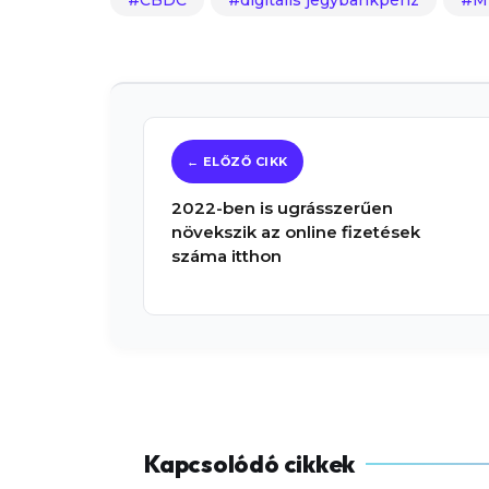
2022-ben is ugrásszerűen
növekszik az online fizetések
száma itthon