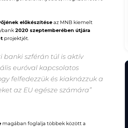
.
vőjének előkészítése
az MNB kiemelt
gybank
2020 szeptemberében útjára
ot
projektjét.
 banki szférán túl is aktív
tális euróval kapcsolatos
gy felfedezzük és kiaknázzuk a
geket az EU egésze számára”
e
magában foglalja többek között a