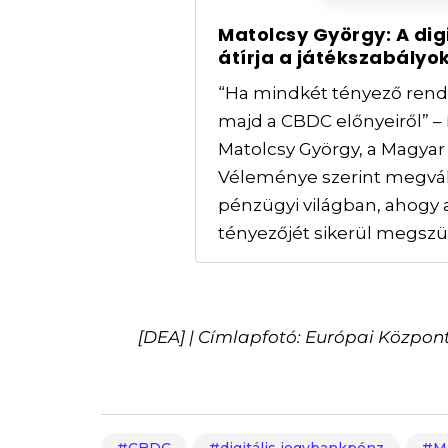
Matolcsy György: A di
átírja a játékszabályok
“Ha mindkét tényező rend
majd a CBDC előnyeiről” – 
Matolcsy György, a Magyar
Véleménye szerint megvál
pénzügyi világban, ahogy a
tényezőjét sikerül megszü
[DEA] | Címlapfotó: Európai Központ
CBDC
digitális jegybankpénz
M