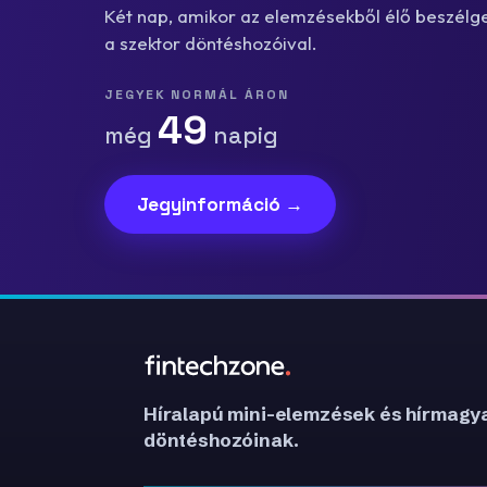
Két nap, amikor az elemzésekből élő beszélge
a szektor döntéshozóival.
JEGYEK NORMÁL ÁRON
49
még
napig
Jegyinformáció →
Híralapú mini-elemzések és hírmagya
döntéshozóinak.