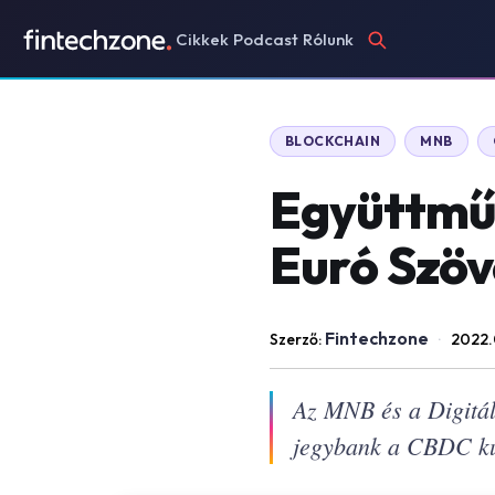
Cikkek
Podcast
Rólunk
BLOCKCHAIN
MNB
Együttműk
Euró Szö
Fintechzone
Szerző:
·
2022.
Az MNB és a Digitál
jegybank a CBDC kut