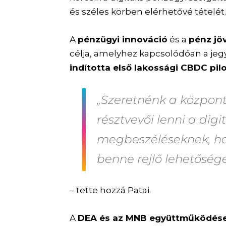
és széles körben elérhetővé tételét
A
pénzügyi innováció
és a
pénz jö
célja, amelyhez kapcsolódóan a je
indította első lakossági CBDC pil
„Szeretnénk a központi
résztvevői lenni a digi
megbeszéléseknek, ho
benne rejlő lehetősé
– tette hozzá Patai.
A
DEA és az MNB együttműködés