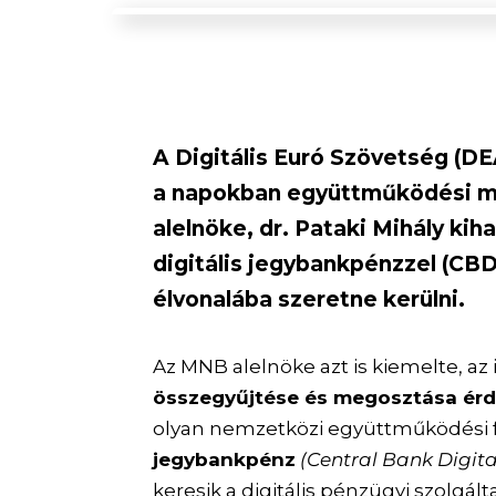
A Digitális Euró Szövetség (D
a napokban együttműködési me
alelnöke, dr. Pataki Mihály ki
digitális jegybankpénzzel (CB
élvonalába szeretne kerülni.
Az MNB alelnöke azt is kiemelte, az 
összegyűjtése és megosztása ér
olyan nemzetközi együttműködési 
jegybankpénz
(Central Bank Digit
keresik a digitális pénzügyi szolg