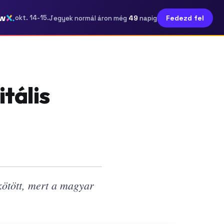
w
49
okt. 14-15.
Fedezd fel
Jegyek normál áron még
napig
tális
ötött, mert a magyar