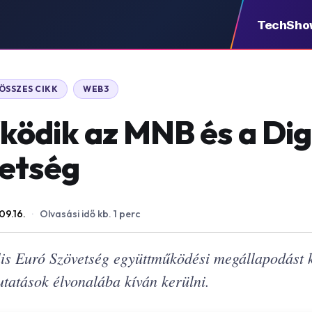
TechSho
ÖSSZES CIKK
WEB3
ödik az MNB és a Digi
vetség
09.16.
·
Olvasási idő kb. 1 perc
is Euró Szövetség együttműködési megállapodást k
atások élvonalába kíván kerülni.