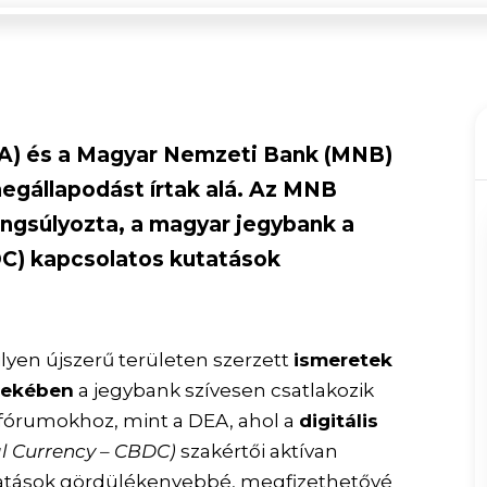
EA) és a Magyar Nemzeti Bank (MNB)
gállapodást írtak alá. Az MNB
hangsúlyozta, a magyar jegybank a
DC) kapcsolatos kutatások
ilyen újszerű területen szerzett
ismeretek
dekében
a jegybank szívesen csatlakozik
fórumokhoz, mint a DEA, ahol a
digitális
al Currency – CBDC)
szakértői aktívan
áltatások gördülékenyebbé, megfizethetővé