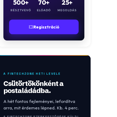
500+
70+
25+
RÉSZTVEVŐ
ELŐADÓ
MEGOLDÁS
Regisztráció
A FINTECHZONE HETI LEVELE
Csütörtökönként a
postaládádba.
A hét fontos fejleményei, lefordítva
arra, mit érdemes lépned. Kb. 4 perc.
A FINTECHZONE SZERKESZTŐSÉGE KÜLDI.