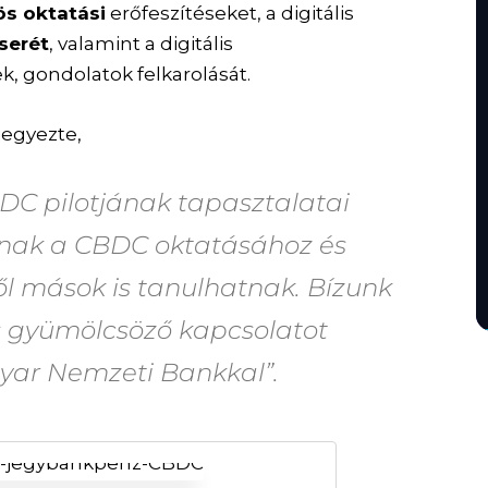
ös oktatási
erőfeszítéseket, a digitális
serét
, valamint a digitális
k, gondolatok felkarolását.
jegyezte,
DC pilotjának tapasztalatai
tanak a CBDC oktatásához és
l mások is tanulhatnak. Bízunk
s gyümölcsöző kapcsolatot
gyar Nemzeti Bankkal”.