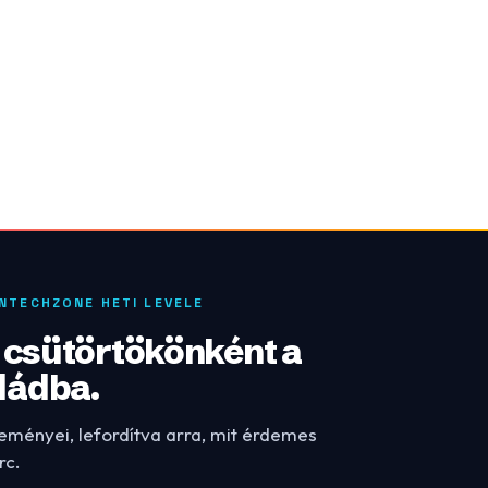
INTECHZONE HETI LEVELE
: csütörtökönként a
dádba.
leményei, lefordítva arra, mit érdemes
rc.