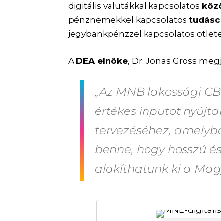
digitális valutákkal kapcsolatos
köz
pénznemekkel kapcsolatos
tudásc
jegybankpénzzel kapcsolatos ötlete
A
DEA elnöke
, Dr. Jonas Gross meg
„Az MNB lakossági CB
értékes inputot nyúj
tervezéséhez, amelybő
benne, hogy hosszú é
alakíthatunk ki a Ma