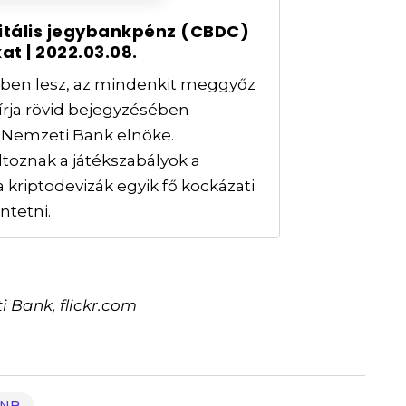
gitális jegybankpénz (CBDC)
at | 2022.03.08.
ben lesz, az mindenkit meggyőz
írja rövid bejegyzésében
 Nemzeti Bank elnöke.
toznak a játékszabályok a
 kriptodevizák egyik fő kockázati
ntetni.
i Bank, flickr.com
NB