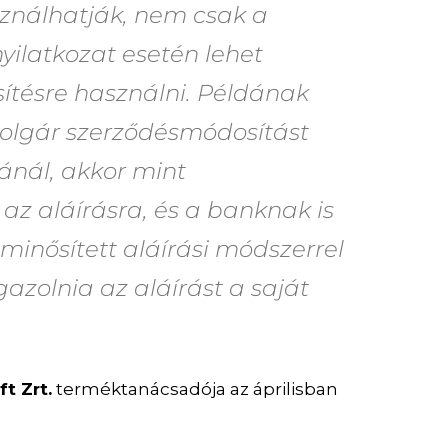
nálhatják, nem csak a
nyilatkozat esetén lehet
sítésre használni. Példának
polgár szerződésmódosítást
nál, akkor mint
z aláírásra, és a banknak is
minősített aláírási módszerrel
gazolnia az aláírást a saját
t Zrt.
terméktanácsadója az áprilisban