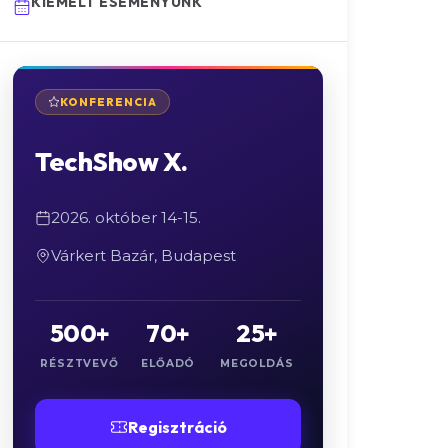
KIEMELT ESEMÉNYÜNK
KONFERENCIA
TechShow X.
2026. október 14-15.
Várkert Bazár, Budapest
500+
70+
25+
RÉSZTVEVŐ
ELŐADÓ
MEGOLDÁS
Regisztráció