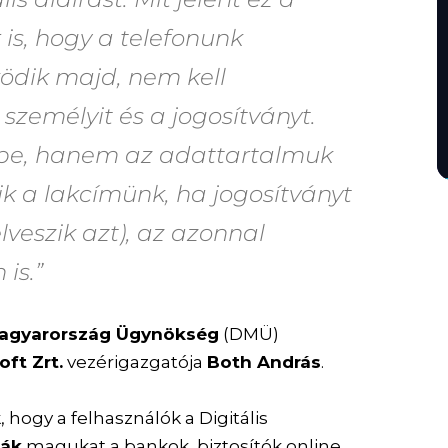
is, hogy a telefonunk
ödik majd, nem kell
zemélyit és a jogosítványt.
e, hanem az adattartalmuk
ik a lakcímünk, ha jogosítványt
veszik azt), az azonnal
is.”
 Magyarország Ügynökség
(DMÜ)
ft Zrt.
vezérigazgatója
Both András
.
, hogy a felhasználók a Digitális
sák
magukat a bankok, biztosítók online