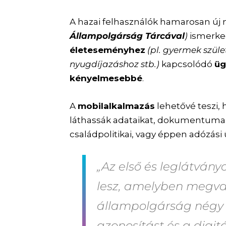
A hazai felhasználók hamarosan új 
Állampolgárság Tárcával
)
ismerke
életeseményhez
(pl. gyermek szül
nyugdíjazáshoz stb.)
kapcsolódó
üg
kényelmesebbé
.
A
mobilalkalmazás
lehetővé teszi, 
láthassák adataikat, dokumentumai
családpolitikai, vagy éppen adózási 
„Az első és leglátvány
lesz, amelyben megvaló
állampolgárság négy „
azonosítást és a digitál