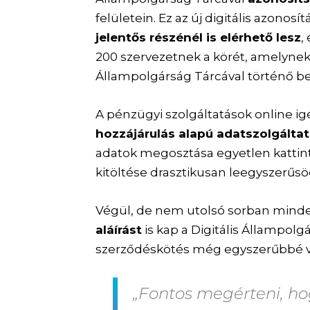
felületein. Ez az új digitális azonos
jelentős részénél is elérhető lesz
,
200 szervezetnek a körét, amelynek k
Állampolgárság Tárcával történő be
A pénzügyi szolgáltatások online ig
hozzájárulás alapú adatszolgálta
adatok megosztása egyetlen kattint
kitöltése drasztikusan leegyszerűsö
Végül, de nem utolsó sorban mind
aláírást
is kap a Digitális Állampolgá
szerződéskötés még egyszerűbbé v
„Fontos megérteni, h