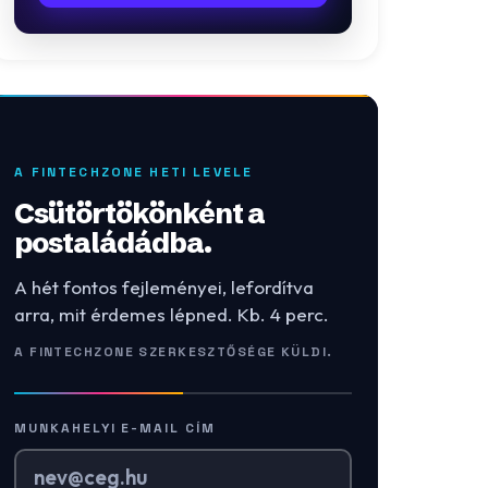
A FINTECHZONE HETI LEVELE
Csütörtökönként a
postaládádba.
A hét fontos fejleményei, lefordítva
arra, mit érdemes lépned. Kb. 4 perc.
A FINTECHZONE SZERKESZTŐSÉGE KÜLDI.
MUNKAHELYI E-MAIL CÍM