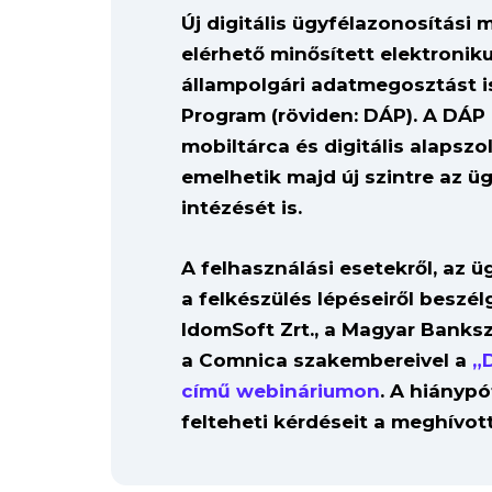
Új digitális ügyfélazonosítási
elérhető minősített elektroniku
állampolgári adatmegosztást is
Program (röviden: DÁP). A DÁP
mobiltárca és digitális alapsz
emelhetik majd új szintre az ü
intézését is.
A felhasználási esetekről, az 
a felkészülés lépéseiről beszé
IdomSoft Zrt., a Magyar Banks
a Comnica szakembereivel a
„
című webináriumon
. A hiányp
felteheti kérdéseit a meghívot