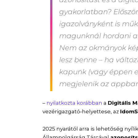
gyakorlatban? Először 
igazolványként is műk
magunknál hordani a s
Nem az okmányok kép
lesz benne – ha változ
kapunk (vagy éppen el
megjelenik az appban 
–
nyilatkozta korábban
a
Digitális
vezérigazgató-helyettese, az
IdomSo
2025 nyarától arra is lehetőség nyílik
Állampolgárság Tárcával
azonosít