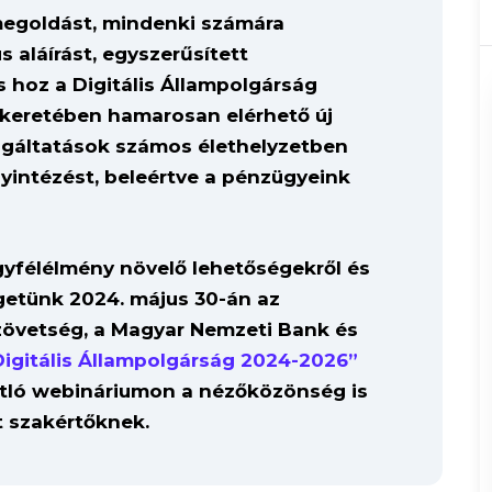
 megoldást, mindenki számára
s aláírást, egyszerűsített
 hoz a Digitális Állampolgárság
 keretében hamarosan elérhető új
olgáltatások számos élethelyzetben
gyintézést, beleértve a pénzügyeink
ügyfélélmény növelő lehetőségekről és
lgetünk 2024. május 30-án az
zövetség, a Magyar Nemzeti Bank és
Digitális Állampolgárság 2024-2026”
ótló webináriumon a nézőközönség is
t szakértőknek.