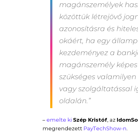
magánszemélyek hasz
közöttük létrejövő jog
azonosításra és hitele
okáért, ha egy állam
kezdeményez a bankjá
magánszemély képes a
szükséges valamilyen 
vagy szolgáltatással i
oldalán.”
–
emelte ki
Szép Kristóf
, az
IdomSof
megrendezett
PayTechShow-n
.