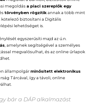
ítási megoldás
a piaci szereplők egy
 és
törvényben rögzítik
annak a több mint
ötelező biztosítani a Digitális
lépési lehetőséget is.
énylését egyszerűsíti majd az ú.n.
tás
, amelynek segítségével a személyes
ással megvalósulhat, és az online űrlapok
dhet.
en állampolgár
minősített elektronikus
rság Tárcával, így a távoli, online
álhat.
ogy bár a DÁP alkalmazást