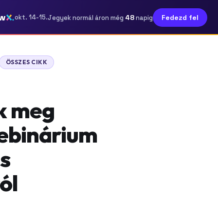
w
48
okt. 14-15.
Fedezd fel
Jegyek normál áron még
napig
ÖSSZES CIKK
ik meg
ebinárium
is
ól