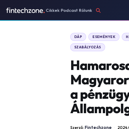
Cikkek
Podcast
Rólunk
DÁP
ESEMÉNYEK
H
SZABÁLYOZÁS
Hamarosan
Magyaror
a pénzügyi
Állampolg
Fintechzone
Szerző:
·
2024.0