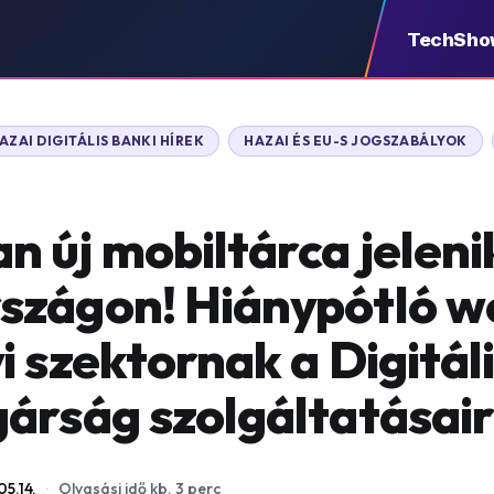
TechSho
AZAI DIGITÁLIS BANKI HÍREK
HAZAI ÉS EU-S JOGSZABÁLYOK
 új mobiltárca jelen
szágon! Hiánypótló w
 szektornak a Digitál
árság szolgáltatásair
5.14.
·
Olvasási idő kb. 3 perc