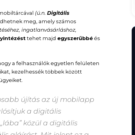
mobiltárcával
(ú.n.
Digitális
dhetnek meg, amely számos
etéséhez, ingatlanvásárláshoz,
yintézést
tehet majd
egyszerűbbé
és
hogy a felhasználók egyetlen felületen
kat, kezelhessék többek között
ügyeiket.
osabb újítás az új mobilapp
sítjuk a digitális
lába” közül a digitális
is aláírást. Mit jelent ez a