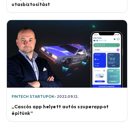
utasbiztosítást
FINTECH STARTUPOK
2022.09.12.
„Cascós app helyett autós szuperappot
építünk”