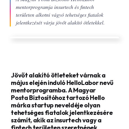
mentorprogramja insurtech és fintech
területen alkotni vágyó tehetséges fiatalok
jelentkezését várja jövőt alakító ötletekkel.
Jövőt alakító ötleteket várnak a
május elején induló HelloLabor nevű
mentorprogramba. A Magyar
Posta Biztosítóhoz tartozó Hello
márka startup neveldéje olyan
tehetséges fiatalok jelentkezésére
számít, akik az insurtech vagy a
fintech területen szeretnének