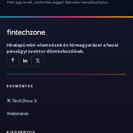
Heti egy levél, csütörtök reggel. Bármikor leiratkozhatsz.
Híralapú mini-elemzések és hírmagyarázat a hazai
pénzügyi szektor döntéshozóinak.
ESEMÉNYEK
TechShow X.
Webinárok
KIADVÁNYOK