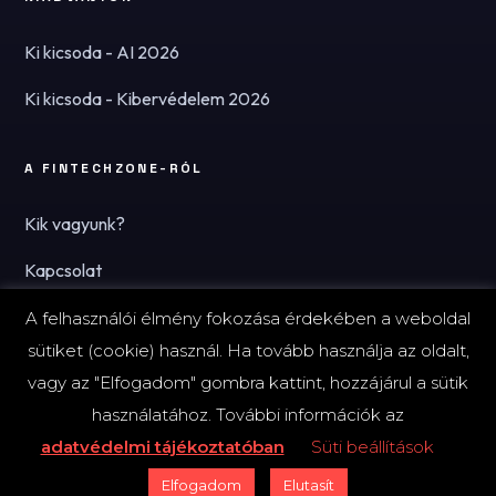
Ki kicsoda - AI 2026
Ki kicsoda - Kibervédelem 2026
A FINTECHZONE-RÓL
Kik vagyunk?
Kapcsolat
Hírlevél
A felhasználói élmény fokozása érdekében a weboldal
sütiket (cookie) használ. Ha tovább használja az oldalt,
vagy az "Elfogadom" gombra kattint, hozzájárul a sütik
használatához. További információk az
© 2026 FinTechZone.hu - A FinTech Group Kft.
adatvédelmi tájékoztatóban
Süti beállítások
Impresszum
Adatvédelmi tájékoztató (PDF)
Süti-beállítások
Elfogadom
Elutasít