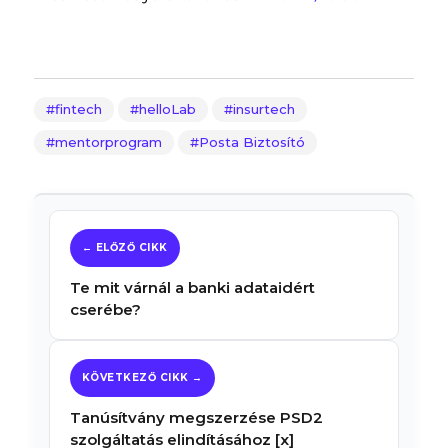
fintech
helloLab
insurtech
mentorprogram
Posta Biztosító
Te mit várnál a banki adataidért
cserébe?
Tanúsítvány megszerzése PSD2
szolgáltatás elindításához [x]