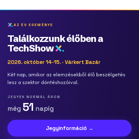
AZ ÉV ESEMÉNYE
Találkozzunk élőben a
TechShow
2026. október 14-15. · Várkert Bazár
Két nap, amikor az elemzésekből élő beszélgetés
lesz a szektor döntéshozóival.
JEGYEK NORMÁL ÁRON
51
még
napig
Jegyinformáció →