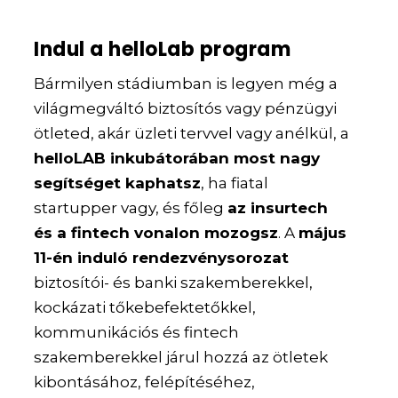
Indul a helloLab program
Bármilyen stádiumban is legyen még a
világmegváltó biztosítós vagy pénzügyi
ötleted, akár üzleti tervvel vagy anélkül, a
helloLAB inkubátorában most nagy
segítséget kaphatsz
, ha fiatal
startupper vagy, és főleg
az insurtech
és a fintech vonalon mozogsz
. A
május
11-én induló rendezvénysorozat
biztosítói- és banki szakemberekkel,
kockázati tőkebefektetőkkel,
kommunikációs és fintech
szakemberekkel járul hozzá az ötletek
kibontásához, felépítéséhez,