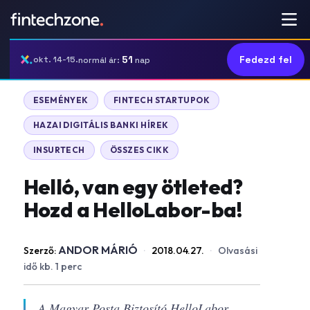
51
Fedezd fel
okt. 14-15.
normál ár:
nap
ESEMÉNYEK
FINTECH STARTUPOK
HAZAI DIGITÁLIS BANKI HÍREK
INSURTECH
ÖSSZES CIKK
Helló, van egy ötleted?
Hozd a HelloLabor-ba!
ANDOR MÁRIÓ
Szerző:
·
2018.04.27.
·
Olvasási
idő kb. 1 perc
A Magyar Posta Biztosító HelloLabor