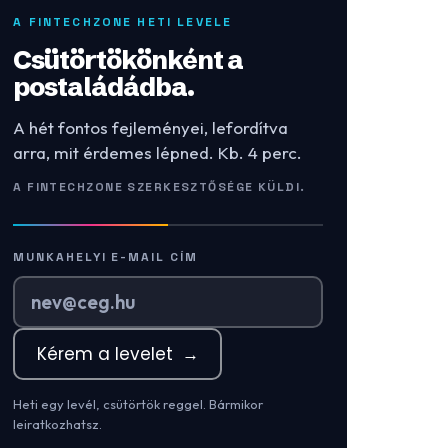
A FINTECHZONE HETI LEVELE
Csütörtökönként a
postaládádba.
A hét fontos fejleményei, lefordítva
arra, mit érdemes lépned. Kb. 4 perc.
A FINTECHZONE SZERKESZTŐSÉGE KÜLDI.
MUNKAHELYI E-MAIL CÍM
Kérem a levelet
→
Heti egy levél, csütörtök reggel. Bármikor
leiratkozhatsz.