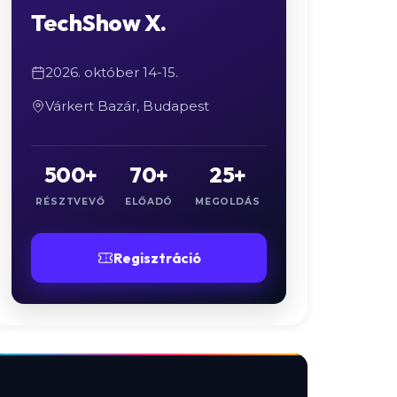
TechShow X.
2026. október 14-15.
Várkert Bazár, Budapest
500+
70+
25+
RÉSZTVEVŐ
ELŐADÓ
MEGOLDÁS
Regisztráció