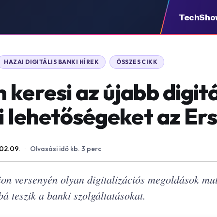
TechSho
HAZAI DIGITÁLIS BANKI HÍREK
ÖSSZES CIKK
keresi az újabb digitá
si lehetőségeket az Er
02.09.
·
Olvasási idő kb. 3 perc
ion versenyén olyan digitalizációs megoldások mu
á teszik a banki szolgáltatásokat.