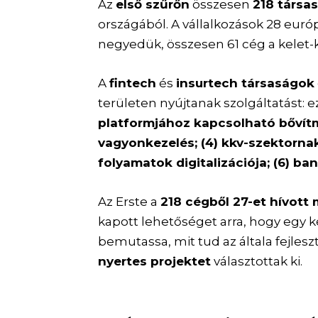
Az
első szűrőn
összesen
218 társa
országából. A vállalkozások 28 euró
negyedük, összesen 61 cég a kelet-
A
fintech
és
insurtech társaságok
területen nyújtanak szolgáltatást: 
platformjához kapcsolható bővítmé
vagyonkezelés; (4) kkv-szektornak 
folyamatok digitalizációja; (6) ban
Az Erste a
218 cégből 27-et hívott
kapott lehetőséget arra, hogy egy
bemutassa, mit tud az általa fejles
nyertes projektet
választottak ki.