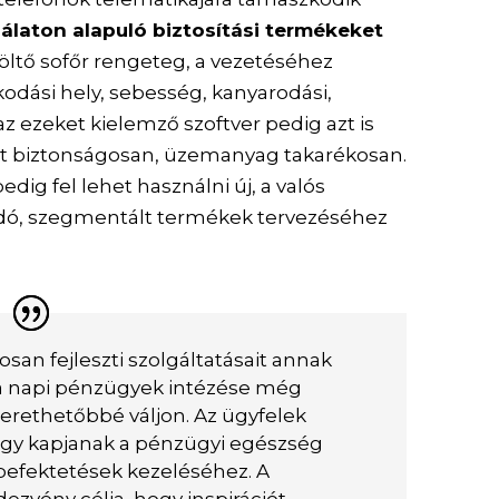
álaton alapuló biztosítási termékeket
etöltő sofőr rengeteg, a vezetéséhez
odási hely, sebesség, kanyarodási,
 az ezeket kielemző szoftver pedig azt is
t biztonságosan, üzemanyag takarékosan.
edig fel lehet használni új, a valós
odó, szegmentált termékek tervezéséhez
osan fejleszti szolgáltatásait annak
a napi pénzügyek intézése még
erethetőbbé váljon. Az ügyfelek
hogy kapjanak a pénzügyi egészség
efektetések kezeléséhez. A