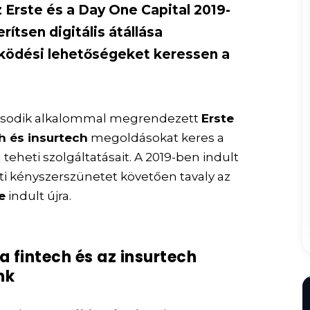
z Erste és a Day One Capital 2019-
rítsen digitális átállása
űködési lehetőségeket keressen a
második alkalommal megrendezett
Erste
h és insurtech
megoldásokat keres a
teheti szolgáltatásait. A 2019-ben indult
ti kényszerszünetet követően tavaly az
e
indult újra.
a fintech és az insurtech
nk