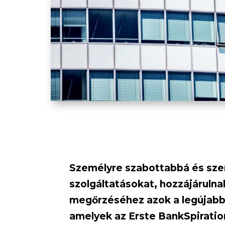
Személyre szabottabbá és sze
szolgáltatásokat, hozzájáruln
megőrzéséhez azok a legújabb 
amelyek az Erste BankSpiratio