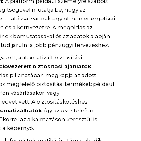
t
. A platform például személyre szabott
segítségével mutatja be, hogy az
en hatással vannak egy otthon energetikai
re és a környezetre. A megoldás az
nek bemutatásával és az adatok alapján
 tud járulni a jobb pénzügyi tervezéshez.
azott, automatizált biztosítási
cióvezérelt biztosítási ajánlatok
rlás pillanatában megkapja az adott
z megfelelő biztosítási terméket: például
fon vásárlásakor, vagy
jegyet vett. A biztosításkötéshez
utomatizálhatók
: így az okostelefon
ükörrel az alkalmazáson keresztül is
 a képernyő.
elefonok telematikájára támaszkodik