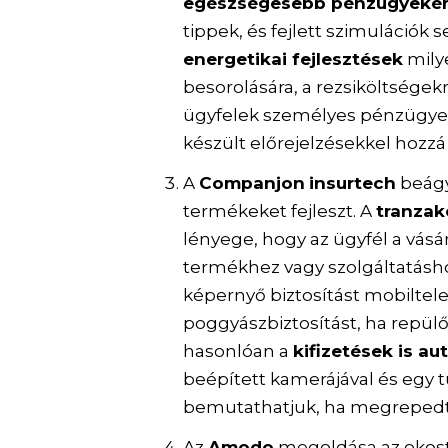
egészségesebb pénzügyekér
tippek, és fejlett szimulációk 
energetikai fejlesztések
mily
besorolására, a rezsiköltségek
ügyfelek személyes pénzügyei
készült előrejelzésekkel hozzá
A
Companjon
insurtech
beágy
termékeket fejleszt. A
tranzak
lényege, hogy az ügyfél a vásá
termékhez vagy szolgáltatásho
képernyő biztosítást mobiltele
poggyászbiztosítást, ha repülő
hasonlóan a
kifizetések is a
beépített kamerájával és egy t
bemutathatjuk, ha megrepedt
Az
Amodo
megoldása az okost