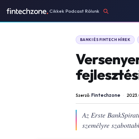
Cikkek
Podcast
Rólunk
BANKI ÉS FINTECH HÍREK
Versenyen 
fejleszté
Fintechzone
Szerző:
·
2023.
Az Erste BankSpirat
személyre szabottabb