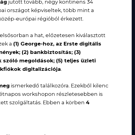
ság
jutott tovább, négy kontinens 34
pai országot képviseltek, több mint a
közép-európai régióból érkezett.
elsősorban a hat, előzetesen kiválasztott
ezek a
(1) George-hoz, az Erste digitális
nyek; (2) bankbiztosítás; (3)
szóló megoldások; (5) teljes üzleti
kfiókok digitalizációja
.
 meg
ismerkedő találkozóra. Ezekből kilenc
 kétnapos workshopon részletesebben is
ztett szolgáltatás. Ebben a körben
4