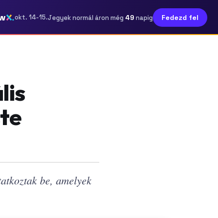
w
49
okt. 14-15.
Fedezd fel
Jegyek normál áron még
napig
lis
ste
tatkoztak be, amelyek