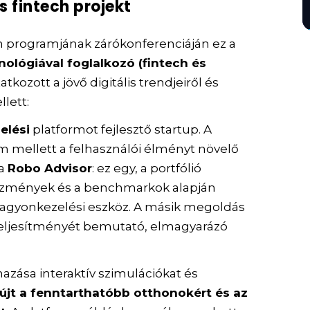
s fintech projekt
on programjának zárókonferenciáján ez a
nológiával foglalkozó (fintech és
tkozott a jövő digitális trendjeiről és
lett:
elési
platformot fejlesztő startup. A
rm mellett a felhasználói élményt növelő
 a
Robo Advisor
: ez egy, a portfólió
előzmények és a benchmarkok alapján
vagyonkezelési eszköz. A másik megoldás
 teljesítményét bemutató, elmagyarázó
azása interaktív szimulációkat és
újt a fenntarthatóbb otthonokért és az