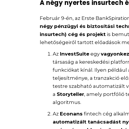
A négy nyertes insurtech é
Február 9-én, az Erste BankSpirati
négy pénzügyi és biztosítási tech
insurtech) cég és projekt
is bemuta
lehetőségeiről tartott előadások mel
Az
InvestSuite
egy
vagyonkez
társaság a kereskedési platfo
funkciókat kínál. Ilyen például
teljesítménye, a tranzakció 
testre szabható automatizált 
a
Storyteller
, amely portfólió
algoritmus.
Az
Econans
fintech cég alkalm
automatizált tanácsadást ny