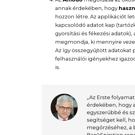
annak érdekében, hogy
haszn
hozzon létre. Az applikációt l
kapcsolódó adatot kap (tartózk
gyorsítási és fékezési adatok),
megmondja, ki mennyire veze
Az így összegyűjtött adatokat p
felhasználói igényekhez igaz
is.
„Az Erste folyamat
érdekében, hogy 
egyszerűbbé és sz
segítséget kell, 
megőrzéséhez, a b