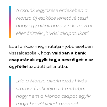
A csalók legyőzése érdekében a
Monzo új eszköze lehetővé teszi,
hogy egy alkalmazáson keresztül
ellenőrizzék „hívási állapotukat”.
Ez a funkció megmutatja – jobb esetben
visszaigazolja -, hogy
valóban a bank
csapatának egyik tagja beszélget-e az
ügyféllel
az adott pillanatba.
,,Ha a Monzo alkalmazás
hívás
státusz funkciója
azt mutatja,
hogy nem a Monzo csapat egyik
tagja beszél veled, azonnal