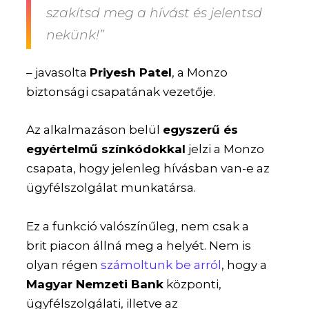
szakítsd meg a hívást és jelentsd
nekünk!”
–
javasolta
Priyesh Patel
, a Monzo
biztonsági csapatának vezetője.
Az alkalmazáson belül
egyszerű és
egyértelmű színkódokkal
jelzi a Monzo
csapata, hogy jelenleg hívásban van-e az
ügyfélszolgálat munkatársa.
Ez a funkció valószínűleg, nem csak a
brit piacon állná meg a helyét.
Nem is
olyan régen
számoltunk be arról
, hogy a
Magyar Nemzeti Bank
központi,
ügyfélszolgálati, illetve az