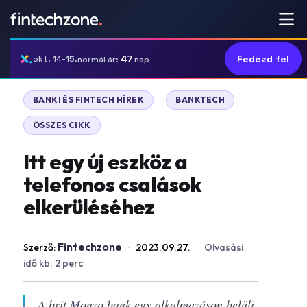
47
Fedezd fel
okt. 14-15.
normál ár:
nap
|
|
BANKI ÉS FINTECH HÍREK
BANKTECH
ÖSSZES CIKK
Itt egy új eszköz a
telefonos csalások
elkerüléséhez
Fintechzone
Szerző:
·
2023.09.27.
·
Olvasási
idő kb. 2 perc
A brit Monzo bank egy alkalmazáson belüli