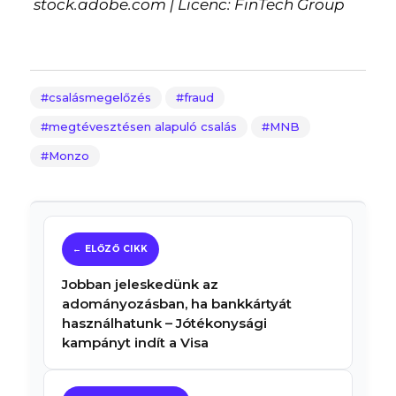
stock.adobe.com | Licenc: FinTech Group
csalásmegelőzés
fraud
megtévesztésen alapuló csalás
MNB
Monzo
Jobban jeleskedünk az
adományozásban, ha bankkártyát
használhatunk – Jótékonysági
kampányt indít a Visa