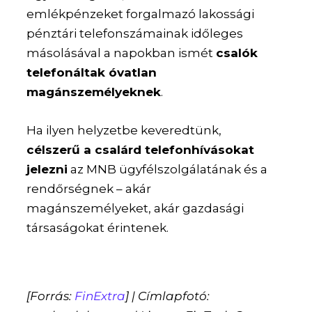
emlékpénzeket forgalmazó lakossági
pénztári telefonszámainak időleges
másolásával a napokban ismét
csalók
telefonáltak óvatlan
magánszemélyeknek
.
Ha ilyen helyzetbe keveredtünk,
célszerű a csalárd telefonhívásokat
jelezni
az MNB ügyfélszolgálatának és a
rendőrségnek – akár
magánszemélyeket, akár gazdasági
társaságokat érintenek.
[Forrás:
FinExtra
] | Címlapfotó: