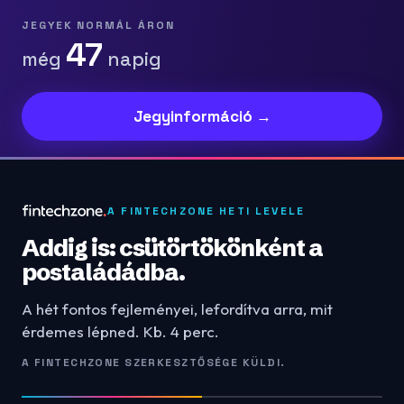
JEGYEK NORMÁL ÁRON
47
még
napig
Jegyinformáció →
A FINTECHZONE HETI LEVELE
Addig is: csütörtökönként a
postaládádba.
A hét fontos fejleményei, lefordítva arra, mit
érdemes lépned. Kb. 4 perc.
A FINTECHZONE SZERKESZTŐSÉGE KÜLDI.