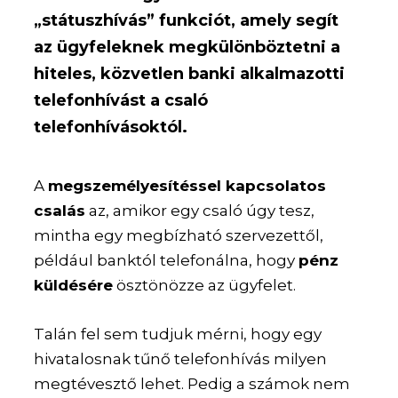
„státuszhívás” funkciót, amely segít
az ügyfeleknek megkülönböztetni a
hiteles, közvetlen banki alkalmazotti
telefonhívást a csaló
telefonhívásoktól.
A
megszemélyesítéssel kapcsolatos
csalás
az, amikor egy csaló úgy tesz,
mintha egy megbízható szervezettől,
például banktól telefonálna, hogy
pénz
küldésére
ösztönözze az ügyfelet.
Talán fel sem tudjuk mérni, hogy egy
hivatalosnak tűnő telefonhívás milyen
megtévesztő lehet. Pedig a számok nem