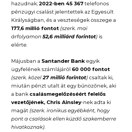
hazudnak;
2022-ben 45 367
telefonos
pénzügyi csalást jelentettek az Egyesült
Királyságban, és a veszteségek összege a
177,6 millió fontot
(szerk. mai
árfolyamon
52,6 milliárd forintot
)
is
elérte.
Májusban a
Santander Bank
egyik
ügyfelének számlájáról
60 000 fontot
(szerk. közel
27 millió forintot
)
csaltak ki,
miután pénzt utalt át egy bűnözőnek, aki
a bank
csalásmegelőzéséért felelős
vezetőjének, Chris Ainsley
-nek adta ki
magát
(szerk. ironikus egyébként, hogy
pont a csalások ellen küzdő szakemberre
hivatkoznak)
.