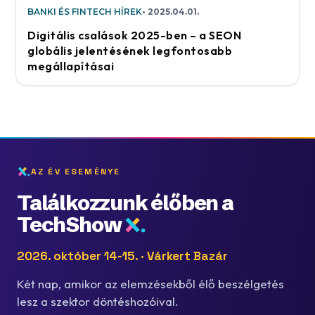
BANKI ÉS FINTECH HÍREK
2025.04.01.
Digitális csalások 2025-ben – a SEON
globális jelentésének legfontosabb
megállapításai
AZ ÉV ESEMÉNYE
Találkozzunk élőben a
TechShow
2026. október 14-15. · Várkert Bazár
Két nap, amikor az elemzésekből élő beszélgetés
lesz a szektor döntéshozóival.