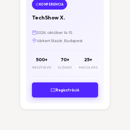
KONFERENCIA
TechShow X.
2026. október 14-15.
Várkert Bazár, Budapest
500+
70+
25+
RÉSZTVEVŐ
ELŐADÓ
MEGOLDÁS
Regisztráció