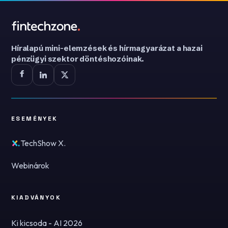
Híralapú mini-elemzések és hírmagyarázat a hazai
pénzügyi szektor döntéshozóinak.
ESEMÉNYEK
TechShow X.
Webinárok
KIADVÁNYOK
Ki kicsoda - AI 2026