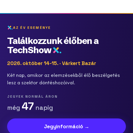
AZ ÉV ESEMÉNYE
Találkozzunk élőben a
TechShow
2026. október 14-15. · Várkert Bazár
Két nap, amikor az elemzésekből élő beszélgetés
lesz a szektor döntéshozóival.
JEGYEK NORMÁL ÁRON
47
még
napig
Jegyinformáció →