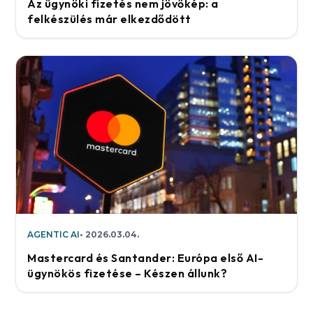
Az ügynöki fizetés nem jövőkép: a
felkészülés már elkezdődött
AGENTIC AI
2026.03.04.
Mastercard és Santander: Európa első AI-
ügynökös fizetése – Készen állunk?