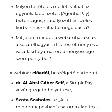
Milyen feltételek mellett válhat az
ügynökalapú fizetés (Agentic Pay)
biztonságos, szabályozott és széles
körben használható megoldássá?
Mit jelent mindez a webáruházaknak
a kosárelhagyás, a fizetési élmény és a
vásárlási folyamat eredményessége
szempontjából?
A webinár
előadói
, beszélgető partnerei:
dr. Al-Absi Gáber Seif
, a SimplePay
vezérigazgató-helyettese,
Szota Szabolcs
, az „AI a
mindennapokban” csatorna alapítója,