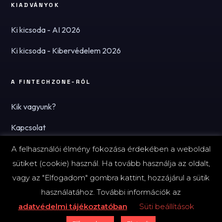
KIADVÁNYOK
Ki kicsoda - AI 2026
Ki kicsoda - Kibervédelem 2026
A FINTECHZONE-RÓL
Kik vagyunk?
Kapcsolat
Hírlevél
A felhasználói élmény fokozása érdekében a weboldal
sütiket (cookie) használ. Ha tovább használja az oldalt,
vagy az "Elfogadom" gombra kattint, hozzájárul a sütik
használatához. További információk az
© 2026 FinTechZone.hu - A FinTech Group Kft.
adatvédelmi tájékoztatóban
Süti beállítások
Impresszum
Adatvédelmi tájékoztató (PDF)
Süti-beállítások