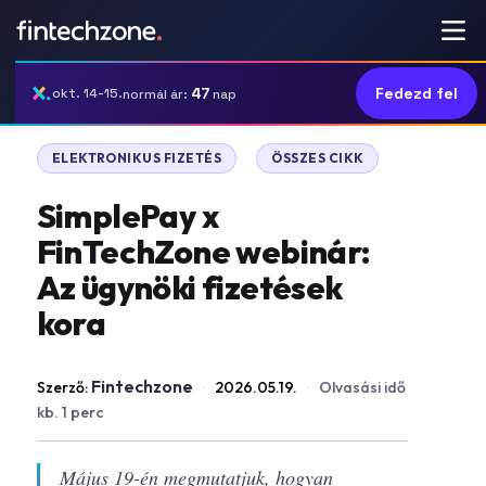
47
Fedezd fel
okt. 14-15.
normál ár:
nap
|
ELEKTRONIKUS FIZETÉS
ÖSSZES CIKK
SimplePay x
FinTechZone webinár:
Az ügynöki fizetések
kora
Fintechzone
Szerző:
·
2026.05.19.
·
Olvasási idő
kb. 1 perc
Május 19-én megmutatjuk, hogyan