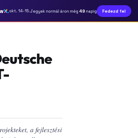
w
49
okt. 14-15.
Fedezd fel
Jegyek normál áron még
napig
Deutsche
T-
jekteket, a fejlesztési