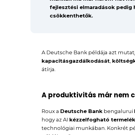
fejlesztési elmaradások pedig
csökkenthetők.
A Deutsche Bank példája azt mutatj
kapacitásgazdálkodását
,
költségk
átírja.
A produktivitás már nem cs
Roux a
Deutsche Bank
bengalurui
hogy az AI
kézzelfogható termelék
technológiai munkában. Konkrét pé