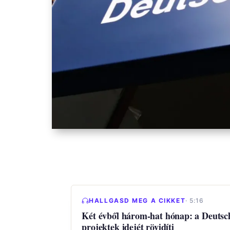
HALLGASD MEG A CIKKET
· 5:16
Két évből három-hat hónap: a Deutsch
projektek idejét rövidíti