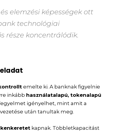
i és elemzési képességek ott
bank technológiai
s része koncentrálódik.
feladat
ontrollt
emelte ki. A banknak figyelnie
gyre inkább
használatalapú, tokenalapú
fegyelmet igényelhet, mint amit a
vezetése után tanultak meg.
okenkeretet
kapnak. Többletkapacitást