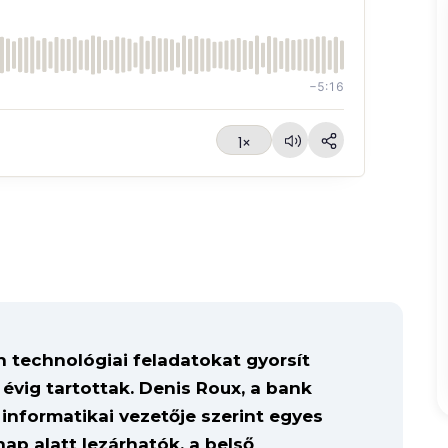
−5:16
1×
 technológiai feladatokat gyorsít
 évig tartottak. Denis Roux, a bank
informatikai vezetője szerint egyes
p alatt lezárhatók, a belső