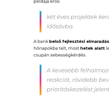
példája erős:
két éves projektek k
idősávba.
A bank
belső fejlesztési elmaradás
hónapokba telt, most
hetek alatt
l
csupán sebességkérdés.
A kevesebb felhalmozo
reakciót, rövidebb bev
prioritáskezelést jelen