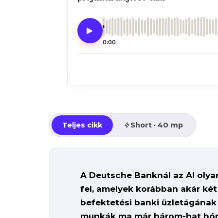
0:00
Teljes cikk
Short · 40 mp
A Deutsche Banknál az AI olyan
fel, amelyek korábban akár két
befektetési banki üzletágának 
munkák ma már három-hat hóna