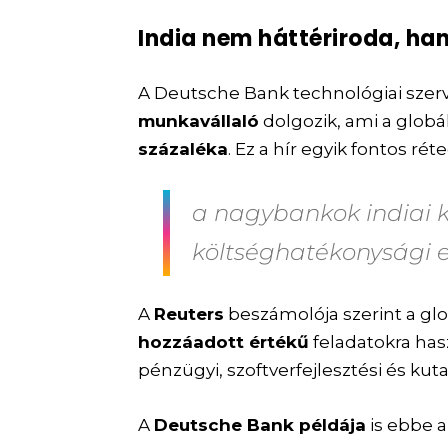
India nem háttériroda, ha
A Deutsche Bank technológiai sze
munkavállaló
dolgozik, ami a glob
százaléka
. Ez a hír egyik fontos rét
a nagybankok indiai 
költséghatékonysági 
A
Reuters
beszámolója szerint a gl
hozzáadott értékű
feladatokra has
pénzügyi, szoftverfejlesztési és kut
A
Deutsche Bank példája
is ebbe a