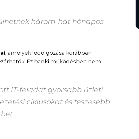
erülhetnek három-hat hónapos
ai
, amelyek ledolgozása korábban
ezárhatók. Ez banki működésben nem
tt IT-feladat gyorsabb üzleti
ezetési ciklusokat és feszesebb
thet.