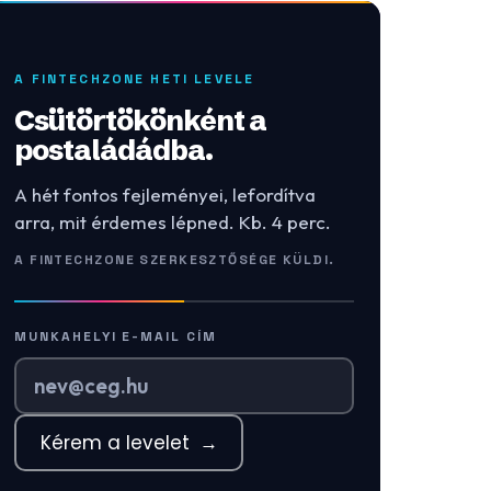
A FINTECHZONE HETI LEVELE
Csütörtökönként a
postaládádba.
A hét fontos fejleményei, lefordítva
arra, mit érdemes lépned. Kb. 4 perc.
A FINTECHZONE SZERKESZTŐSÉGE KÜLDI.
MUNKAHELYI E-MAIL CÍM
Kérem a levelet
→