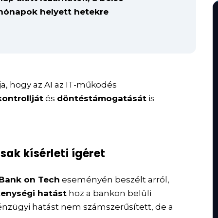
 hónapok helyett hetekre
a, hogy az AI az IT-működés
ontrollját
és
döntéstámogatását
is
ak kísérleti ígéret
Bank on Tech
eseményén beszélt arról,
enységi hatást
hoz a bankon belüli
nzügyi hatást nem számszerűsített, de a