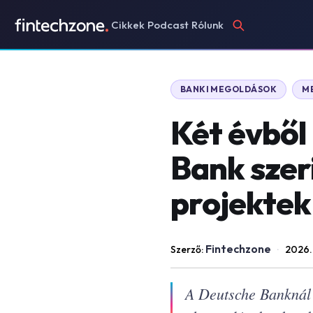
Cikkek
Podcast
Rólunk
BANKI MEGOLDÁSOK
M
Két évből
Bank szeri
projektek 
Fintechzone
Szerző:
·
2026.
A Deutsche Banknál a