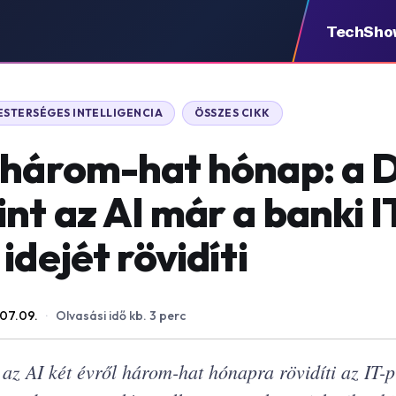
TechSho
ESTERSÉGES INTELLIGENCIA
ÖSSZES CIKK
 három-hat hónap: a 
nt az AI már a banki I
idejét rövidíti
07.09.
·
Olvasási idő kb. 3 perc
z AI két évről három-hat hónapra rövidíti az IT-pro