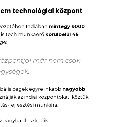
nem technológiai központ
rvezetében Indiában
mintegy 9000
ális tech munkaerő
körülbelül 45
ege:
központjai már nem csak
egységek.
obális cégek egyre inkább
nagyobb
ználják az indiai központokat, köztük
atás-fejlesztési munkára.
z irányba illeszkedik: