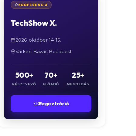
KONFERENCIA
TechShow X.
2026. október 14-15.
Várkert Bazár, Budapest
500+
70+
25+
RÉSZTVEVŐ
ELŐADÓ
MEGOLDÁS
Regisztráció