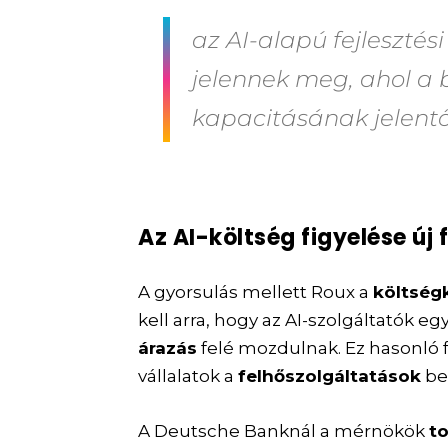
az AI-alapú fejlesztés
jelennek meg, ahol a 
kapacitásának jelentő
Az AI-költség figyelése új 
A gyorsulás mellett Roux a
költségk
kell arra, hogy az AI-szolgáltatók e
árazás
felé mozdulnak. Ez hasonló 
vállalatok a
felhőszolgáltatások
be
A Deutsche Banknál a mérnökök
t