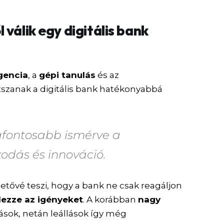
válik egy digitális bank
gencia
, a
gépi tanulás
és az
tszanak a digitális bank hatékonyabbá
egfontosabb ismérve a
odás és innováció.
etővé teszi, hogy a bank ne csak reagáljon
elezze az igényeket
. A korábban
nagy
lások, netán leállások így még