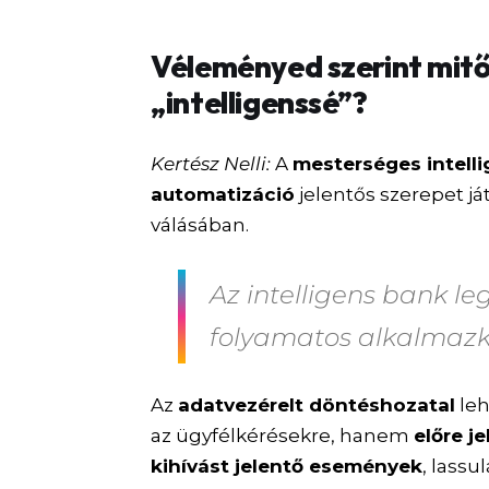
Véleményed szerint mitől 
„intelligenssé”?
Kertész Nelli:
A
mesterséges intelli
automatizáció
jelentős szerepet já
válásában.
Az intelligens bank l
folyamatos alkalmazk
Az
adatvezérelt döntéshozatal
leh
az ügyfélkérésekre, hanem
előre j
kihívást jelentő események
, lassu