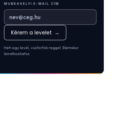
MUNKAHELYI E-MAIL CÍM
Kérem a levelet
→
Heti egy levél, csütörtök reggel. Bármikor
leiratkozhatsz.