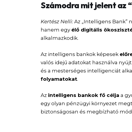
Számodra mit jelent az “
Kertész Nelli:
Az „Intelligens Bank”
hanem egy
élő digitális ökoszisz
alkalmazkodik.
Az intelligens bankok képesek
előr
valós idejű adatokat használva nyú
és a mesterséges intelligenciát al
folyamatokat
.
Az
intelligens bankok fő célja
a gy
egy olyan pénzügyi környezet megt
biztonságosan és megbízható módo