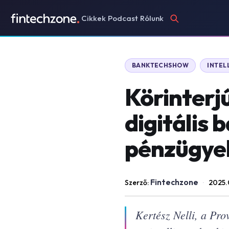
Cikkek
Podcast
Rólunk
BANKTECHSHOW
INTEL
Körinterjú
digitális 
pénzügye
Fintechzone
Szerző:
·
2025.
Kertész Nelli, a Prov