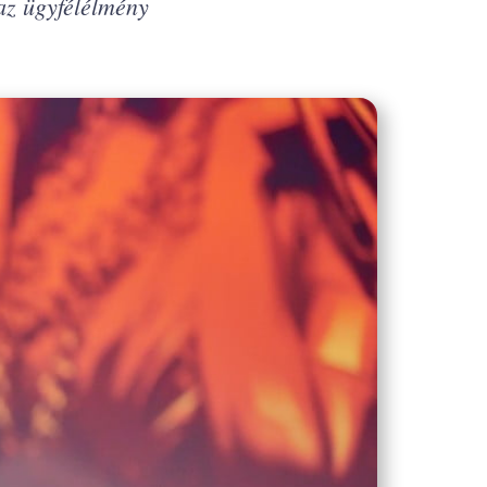
az ügyfélélmény