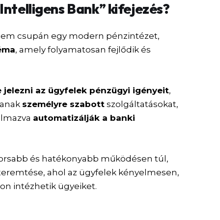
Intelligens Bank” kifejezés?
 nem csupán egy modern pénzintézet,
téma
, amely folyamatosan fejlődik és
e jelezni az ügyfelek pénzügyi igényeit
,
jtanak
személyre szabott
szolgáltatásokat,
kalmazva
automatizálják a banki
orsabb és hatékonyabb működésen túl,
eremtése, ahol az ügyfelek kényelmesen,
n intézhetik ügyeiket.