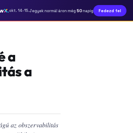
ow
50
okt. 14-15.
Fedezd fel
Jegyek normál áron még
napig
é a
itás a
ságú az obszervabilitás