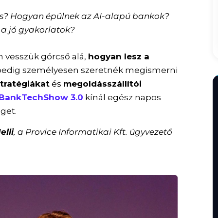
gens? Hogyan épülnek az AI-alapú bankok?
 a jó gyakorlatok?
 vesszük górcső alá,
hogyan lesz a
k pedig személyesen szeretnék megismerni
tratégiákat
és
megoldásszállítói
BankTechShow 3.0
kínál egész napos
éget.
elli
, a Provice Informatikai Kft. ügyvezető