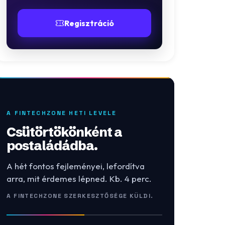
Regisztráció
A FINTECHZONE HETI LEVELE
Csütörtökönként a
postaládádba.
A hét fontos fejleményei, lefordítva
arra, mit érdemes lépned. Kb. 4 perc.
A FINTECHZONE SZERKESZTŐSÉGE KÜLDI.