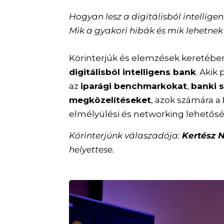
Hogyan lesz a digitálisból intelli
Mik a gyakori hibák és mik lehetnek
Körinterjúk és elemzések keretében
digitálisból intelligens bank
. Aki
az
iparági benchmarkokat
,
banki s
megközelítéseket
, azok számára a
elmélyülési és networking lehetős
Körinterjúnk válaszadója:
Kertész N
helyettese.