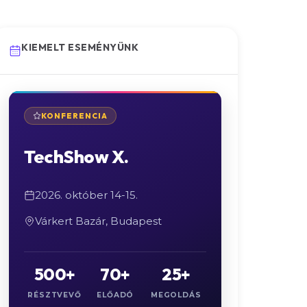
KIEMELT ESEMÉNYÜNK
KONFERENCIA
TechShow X.
2026. október 14-15.
Várkert Bazár, Budapest
500+
70+
25+
RÉSZTVEVŐ
ELŐADÓ
MEGOLDÁS