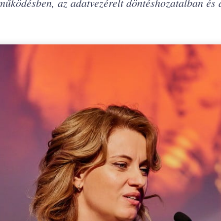
 működésben, az adatvezérelt döntéshozatalban és 