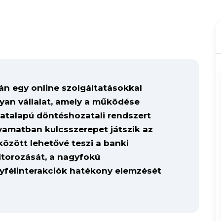
án egy online szolgáltatásokkal
yan vállalat, amely a működése
datalapú döntéshozatali rendszert
lyamatban kulcsszerepet játszik az
között lehetővé teszi a banki
itorozását, a nagyfokú
gyfélinterakciók hatékony elemzését