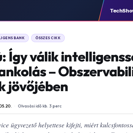
TechSh
LIGENS BANK
ÖSSZES CIKK
: Így válik intelligenss
bankolás – Obszervabil
k jövőjében
05.20.
·
Olvasási idő kb. 3 perc
ice ügyvezető helyettese kifejti, miért kulcsfontos