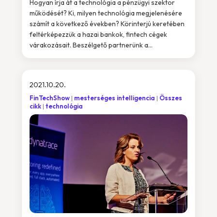
Hogyan írja át a technológia a pénzügyi szektor
működését? Ki, milyen technológia megjelenésére
számít a következő években? Körinterjú keretében
feltérképezzük a hazai bankok, fintech cégek
várakozásait. Beszélgető partnerünk a...
2021.10.20.
FinTechShow
mesterséges intelligencia
Összes
cikk
technológia