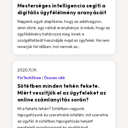
Mesterséges intelligencia segíti a
digitális ügyfélélmény aranyásóit
Napjaink egyik alaptézise, hogy az adatvagyon,
amin ülünk, egy valódi aranybánya. A másik, hogy az
ügyfélélmény határozza meg, kinek a
szolgáltatását használják majd az ügyfelek. Ha nem
ismerjük fel időben, hol vannak az...
2020.11.19.
FinTechShow
Összes cikk
Sötétben minden tehén fekete.
Miért veszítjük el az ügyfeleket az
online számlanyitás során?
Mi a fekete tehén? Sötétben vagyunk,
tapogatózunk és szeretnénk kitalálni, mit szeretne
az ügyfél. A sötétben tapogatózás helyett
megfelelő monitoringgal és analitikával