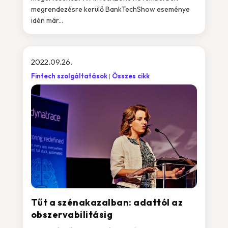
megrendezésre kerülő BankTechShow eseménye
idén már...
2022.09.26.
Fintech szolgáltatások
Összes cikk
Tűt a szénakazalban: adattól az
obszervabilitásig