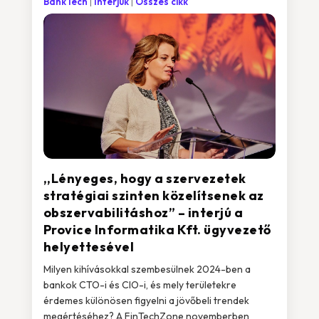
BankTech
Interjúk
Összes cikk
,,Lényeges, hogy a szervezetek
stratégiai szinten közelítsenek az
obszervabilitáshoz” – interjú a
Provice Informatika Kft. ügyvezető
helyettesével
Milyen kihívásokkal szembesülnek 2024-ben a
bankok CTO-i és CIO-i, és mely területekre
érdemes különösen figyelni a jövőbeli trendek
megértéséhez? A FinTechZone novemberben