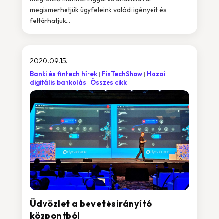
megismerhetjük ügyfeleink valódi igényeit és
feltárhatjuk...
2020.09.15.
Banki és fintech hírek
FinTechShow
Hazai
digitális bankolás
Összes cikk
Üdvözlet a bevetésirányító
központból