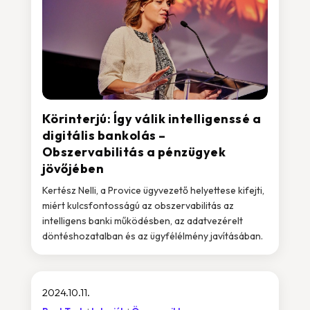
Körinterjú: Így válik intelligenssé a
digitális bankolás –
Obszervabilitás a pénzügyek
jövőjében
Kertész Nelli, a Provice ügyvezető helyettese kifejti,
miért kulcsfontosságú az obszervabilitás az
intelligens banki működésben, az adatvezérelt
döntéshozatalban és az ügyfélélmény javításában.
2024.10.11.