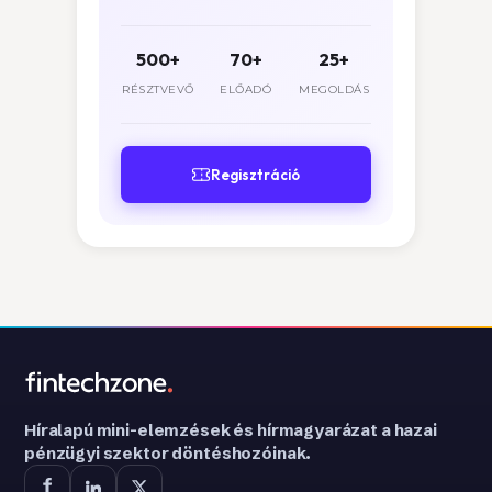
500+
70+
25+
RÉSZTVEVŐ
ELŐADÓ
MEGOLDÁS
Regisztráció
Híralapú mini-elemzések és hírmagyarázat a hazai
pénzügyi szektor döntéshozóinak.