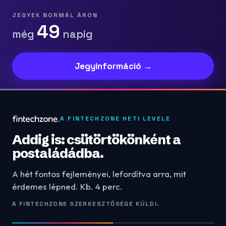
JEGYEK NORMÁL ÁRON
49
még
napig
Jegyinformáció →
A FINTECHZONE HETI LEVELE
Addig is: csütörtökönként a
postaládádba.
A hét fontos fejleményei, lefordítva arra, mit
érdemes lépned. Kb. 4 perc.
A FINTECHZONE SZERKESZTŐSÉGE KÜLDI.