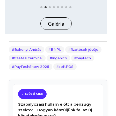
Galéria
Bakonyi András
BNPL
fizetések jövője
fizetési terminál
Ingenico
paytech
PayTechShow 2025
softPOS
Szabályozási hullám előtt a pénzügyi
szektor – Hogyan készüljünk fel az új
követelményekre?