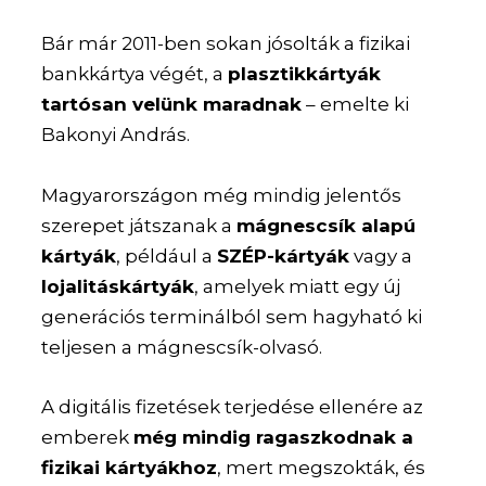
Bár már 2011-ben sokan jósolták a fizikai
bankkártya végét, a
plasztikkártyák
tartósan velünk maradnak
– emelte ki
Bakonyi András.
Magyarországon még mindig jelentős
szerepet játszanak a
mágnescsík alapú
kártyák
, például a
SZÉP-kártyák
vagy a
lojalitáskártyák
, amelyek miatt egy új
generációs terminálból sem hagyható ki
teljesen a mágnescsík-olvasó.
A digitális fizetések terjedése ellenére az
emberek
még mindig ragaszkodnak a
fizikai kártyákhoz
, mert megszokták, és