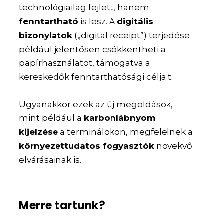
technológiailag fejlett, hanem
fenntartható
is lesz. A
digitális
bizonylatok
(„digital receipt”) terjedése
például jelentősen csökkentheti a
papírhasználatot, támogatva a
kereskedők fenntarthatósági céljait.
Ugyanakkor ezek az új megoldások,
mint például a
karbonlábnyom
kijelzése
a terminálokon, megfelelnek a
környezettudatos fogyasztók
növekvő
elvárásainak is.
Merre tartunk?