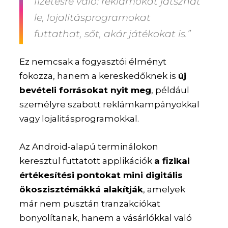
fizetésre való: reklámokat játszhat
le, lojalitásprogramokat
futtathat, sőt, akár játékokat is.”
Ez nemcsak a fogyasztói élményt
fokozza, hanem a kereskedőknek is
új
bevételi forrásokat nyit meg
, például
személyre szabott reklámkampányokkal
vagy lojalitásprogramokkal.
Az Android-alapú terminálokon
keresztül futtatott applikációk
a fizikai
értékesítési pontokat mini digitális
ökoszisztémákká alakítják
, amelyek
már nem pusztán tranzakciókat
bonyolítanak, hanem a vásárlókkal való