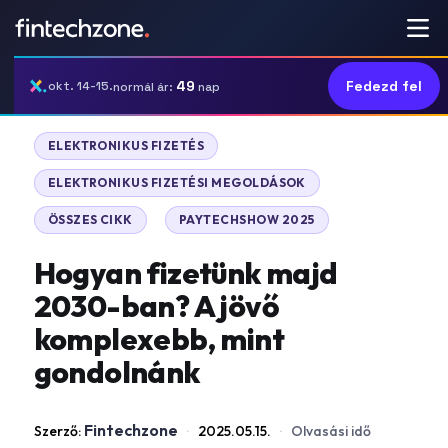
49
Fedezd fel
okt. 14-15.
normál ár:
nap
|
ELEKTRONIKUS FIZETÉS
|
ELEKTRONIKUS FIZETÉSI MEGOLDÁSOK
|
ÖSSZES CIKK
PAYTECHSHOW 2025
Hogyan fizetünk majd
2030-ban? A jövő
komplexebb, mint
gondolnánk
Fintechzone
Szerző:
·
2025.05.15.
·
Olvasási idő