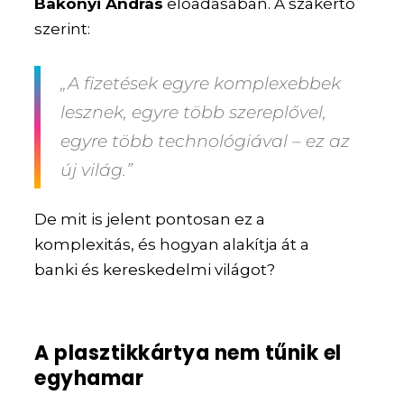
Bakonyi András
előadásában. A szakértő
szerint:
„A fizetések egyre komplexebbek
lesznek, egyre több szereplővel,
egyre több technológiával – ez az
új világ.”
De mit is jelent pontosan ez a
komplexitás, és hogyan alakítja át a
banki és kereskedelmi világot?
A plasztikkártya nem tűnik el
egyhamar