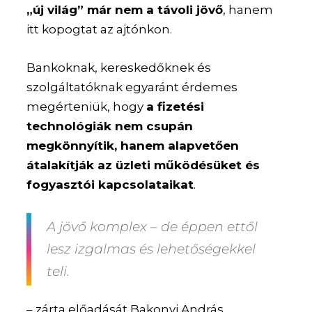
„új világ” már nem a távoli jövő
, hanem
itt kopogtat az ajtónkon.
Bankoknak, kereskedőknek és
szolgáltatóknak egyaránt érdemes
megérteniük, hogy
a fizetési
technológiák nem csupán
megkönnyítik, hanem alapvetően
átalakítják az üzleti működésüket és
fogyasztói kapcsolataikat
.
A jövő komplex – de éppen ettől
lesz izgalmas és lehetőségekkel
teli.
– zárta előadását Bakonyi András.