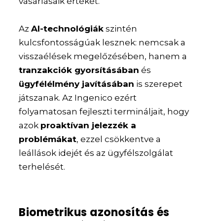
vásárlásaik értékét.
Az
AI-technológiák
szintén
kulcsfontosságúak lesznek: nemcsak a
visszaélések megelőzésében, hanem a
tranzakciók gyorsításában
és
ügyfélélmény javításában
is szerepet
játszanak. Az Ingenico ezért
folyamatosan fejleszti termináljait, hogy
azok
proaktívan jelezzék a
problémákat
, ezzel csökkentve a
leállások idejét és az ügyfélszolgálat
terhelését.
Biometrikus azonosítás és