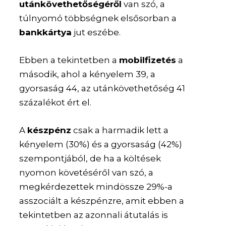
utánkövethetőségéről
van szó, a
túlnyomó többségnek elsősorban a
bankkártya
jut eszébe.
Ebben a tekintetben a
mobilfizetés
a
második, ahol a kényelem 39, a
gyorsaság 44, az utánkövethetőség 41
százalékot ért el.
A
készpénz
csak a harmadik lett a
kényelem (30%) és a gyorsaság (42%)
szempontjából, de ha a költések
nyomon követéséről van szó, a
megkérdezettek mindössze 29%-a
asszociált a készpénzre, amit ebben a
tekintetben az azonnali átutalás is