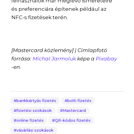
felhasználók már meglévő ismereteire
és preferenciára építenek például az
NFC-s fizetések terén.
[Mastercard közlemény] | Címlapfotó
forrása:
Michal Jarmoluk
képe a
Pixabay
-en.
bankkártyás fizetés
bolti fizetés
fizetési szokások
Mastercard
online fizetés
QR-kódos fizetés
vásárlási szokások