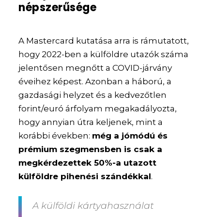
népszerűsége
A Mastercard kutatása arra is rámutatott,
hogy 2022-ben a külföldre utazók száma
jelentősen megnőtt a COVID-járvány
éveihez képest. Azonban a háború, a
gazdasági helyzet és a kedvezőtlen
forint/euró árfolyam megakadályozta,
hogy annyian útra keljenek, mint a
korábbi években:
még a jómódú és
prémium szegmensben is csak a
megkérdezettek 50%-a utazott
külföldre pihenési szándékkal
.
A külföldi kártyahasználat