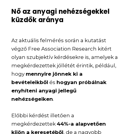
Nő az anyagi nehézségekkel
küzdők aránya
Az aktuális felmérés során a kutatást
végző Free Association Research kitért
olyan szubjektív kérdésekre is, amelyek a
megkérdezettek jóllétét érintik, például,
hogy
mennyire jönnek ki a
bevételeikből
és
hogyan próbálnak
enyhíteni anyagi jellegű
nehézségeiken
.
Előbbi kérdést illetően a
megkérdezettek
44%-a alapvetően
kijön a keresetéből
, de a nagyobb