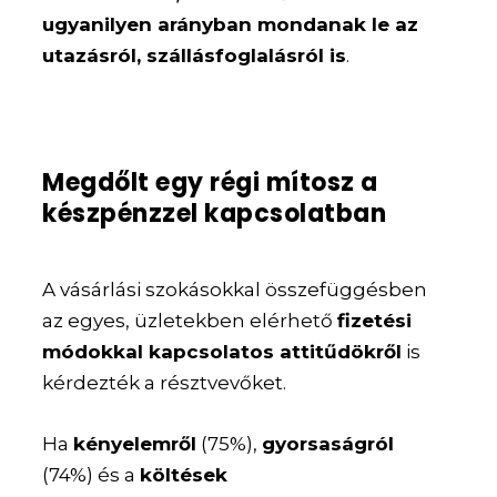
ugyanilyen arányban mondanak le az
utazásról, szállásfoglalásról is
.
Megdőlt egy régi mítosz a
készpénzzel kapcsolatban
A vásárlási szokásokkal összefüggésben
az egyes, üzletekben elérhető
fizetési
módokkal kapcsolatos attitűdökről
is
kérdezték a résztvevőket.
Ha
kényelemről
(75%),
gyorsaságról
(74%) és a
költések