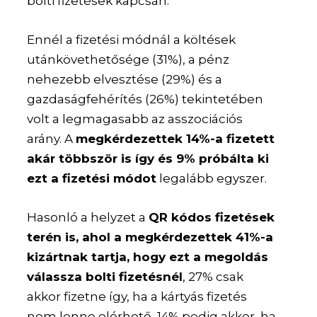
bolti fizetések kapcsán.
Ennél a fizetési módnál a költések
utánkövethetősége (31%), a pénz
nehezebb elvesztése (29%) és a
gazdaságfehérítés (26%) tekintetében
volt a legmagasabb az asszociációs
arány. A
megkérdezettek 14%-a fizetett
akár többször is így és 9% próbálta ki
ezt a fizetési módot
legalább egyszer.
Hasonló a helyzet a
QR kódos fizetések
terén is, ahol a megkérdezettek 41%-a
kizártnak tartja, hogy ezt a megoldás
válassza bolti fizetésnél
, 27% csak
akkor fizetne így, ha a kártyás fizetés
nem lenne elérhető, 14% pedig akkor, ha