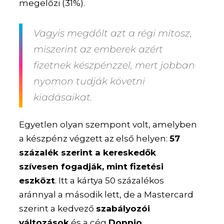
megelőzi (31%).
Vagyis megdőlt azt a régi mítosz,
miszerint az emberek azért
fizetnek készpénzzel, mert jobban
nyomon tudják követni
kiadásaikat.
Egyetlen olyan szempont volt, amelyben
a készpénz végzett az első helyen:
57
százalék szerint a kereskedők
szívesen fogadják, mint fizetési
eszközt
. Itt a kártya 50 százalékos
aránnyal a második lett, de a Mastercard
szerint a kedvező
szabályozói
változások
és a cég
Doppio