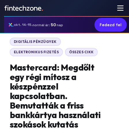
50
Fedezd fel
okt. 14-15.
normál ár:
nap
DIGITÁLIS PÉNZÜGYEK
ELEKTRONIKUS FIZETÉS
ÖSSZES CIKK
Mastercard: Megdőlt
egy régi mítosz a
készpénzzel
kapcsolatban.
Bemutatták a friss
bankkártya használati
szokások kutatás