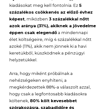
kiadásokat meg kell fontolnia. Ez
5
százalékos csökkenés az előző évhez
képest
, miközben
3 százalékkal nőtt
azok aránya (31%), akiknek a jövedelme
éppen csak elegendő
a mindennapi
élet költségeire, míg 4 százalékkal nőtt
azoké (11%), akik nem jönnek ki a havi
keretükből, küszködnek a pénzügyi
helyzetükkel.
Arra, hogy miként próbálnak a
nehézségeken enyhíteni, a
megkérdezettek 88%-a válaszolt azzal,
hogy csak a legfontosabb kiadásokra
költenek,
80% költ kevesebbet
szórakozásra, szabadidőre és