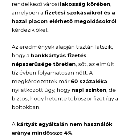
rendelkező városi
lakosság körében
,
amelyben a
fizetési szokásaikról és a
hazai piacon elérhető megoldásokról
kérdezik őket.
Az eredmények alapján tisztán látszik,
hogy a
bankkártyás fizetés
népszerűsége töretlen
, sőt, az elmúlt
tíz évben folyamatosan nőtt. A
megkérdezettek már
60 százaléka
nyilatkozott úgy, hogy
napi szinten
, de
biztos, hogy hetente többször fizet így a
boltokban.
A
kártyát egyáltalán nem használók
aránya mindössze 4%
.