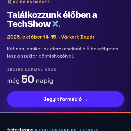
AZ ÉV ESEMÉNYE
Találkozzunk élőben a
TechShow
2026. október 14-15. · Várkert Bazár
Két nap, amikor az elemzésekből élő beszélgetés
lesz a szektor döntéshozóival.
JEGYEK NORMÁL ÁRON
50
még
napig
Jegyinformáció →
A FINTECHZONE HETI LEVELE