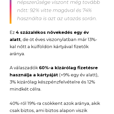
népszerűsége viszont még tovább
nőtt: 92% vitte magával és 74%
használta is azt az utazás során.
Ez
4 százalékos növekedés egy év
alatt
, de öt éves viszonylatban már 13%-
kal nőtt a külföldön kártyával fizetők
aránya.
A válaszadók
60%-a kizárólag fizetésre
használja a kártyáját
(+9% egy év alatt),
3% kizárólag készpénzfelvételre és 12%
mindkét célra.
40%-ról 19%-ra csökkent azok aránya, akik
csak biztos, ami biztos alapon viszik