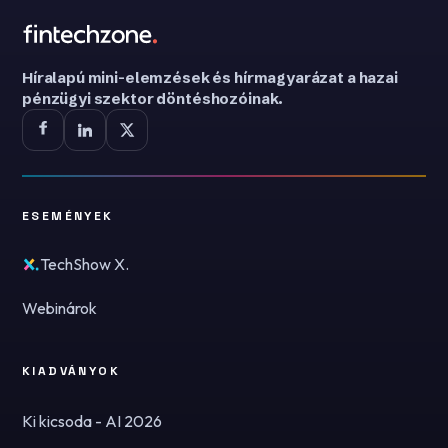
Híralapú mini-elemzések és hírmagyarázat a hazai
pénzügyi szektor döntéshozóinak.
ESEMÉNYEK
TechShow X.
Webinárok
KIADVÁNYOK
Ki kicsoda - AI 2026