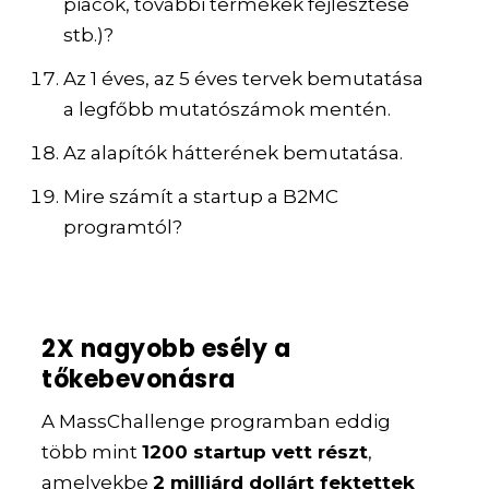
piacok, további termékek fejlesztése
stb.)?
Az 1 éves, az 5 éves tervek bemutatása
a legfőbb mutatószámok mentén.
Az alapítók hátterének bemutatása.
Mire számít a startup a B2MC
programtól?
2X nagyobb esély a
tőkebevonásra
A MassChallenge programban eddig
több mint
1200 startup vett részt
,
amelyekbe
2 milliárd dollárt fektettek