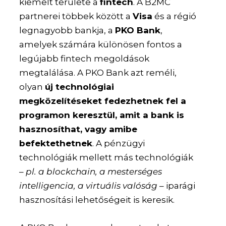
kiemelt területe a
fintech
. A B2MC
partnerei többek között a
Visa
és a régió
legnagyobb bankja, a
PKO Bank
,
amelyek számára különösen fontos a
legújabb fintech megoldások
megtalálása. A PKO Bank azt reméli,
olyan
új technológiai
megközelítéseket fedezhetnek fel a
programon keresztül, amit a bank is
hasznosíthat, vagy amibe
befektethetnek
. A pénzügyi
technológiák mellett más technológiák
–
pl. a blockchain, a mesterséges
intelligencia, a virtuális valóság
– iparági
hasznosítási lehetőségeit is keresik.