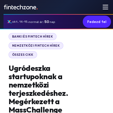
50
Fedezd fel
okt. 14-15.
normál ár:
nap
BANKI ÉS FINTECH HÍREK
NEMZETKÖZI FINTECH HÍREK
ÖSSZES CIKK
Ugródeszka
startupoknak a
nemzetközi
terjeszkedéshez.
Megérkezett a
MassChallenge