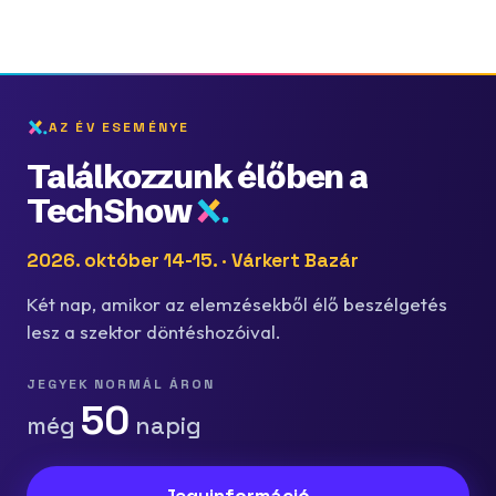
AZ ÉV ESEMÉNYE
Találkozzunk élőben a
TechShow
2026. október 14-15. · Várkert Bazár
Két nap, amikor az elemzésekből élő beszélgetés
lesz a szektor döntéshozóival.
JEGYEK NORMÁL ÁRON
50
még
napig
Jegyinformáció →