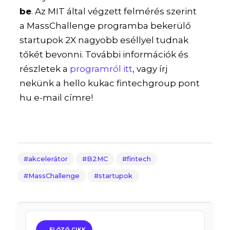
be
. Az MIT által végzett felmérés szerint
a MassChallenge programba bekerülő
startupok 2X nagyobb eséllyel tudnak
tőkét bevonni. További információk és
részletek a
programról itt
, vagy írj
nekünk a hello kukac fintechgroup pont
hu e-mail címre!
akcelerátor
B2MC
fintech
MassChallenge
startupok