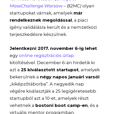
MassChallenge Warsaw
– B2MC)
olyan
startupokat várnak, amelyek
már
rendelkeznek megoldással
, a piaci
igény validálásra került és a nemzetközi
terjeszkedésre készülnek.
Jelentkezni 2017. november 6-ig lehet
egy
online regisztrációs űrlap
kitöltésével. December 6-án hirdetik ki
azt a
25 kiválasztott startupot
, amelyek
bekerülnek a
négy napos januári varsói
„kiképzőtáborba”. A negyedik nap
végére kiválasztják a 25 legígéretesebb
startupból azt a 10-et, amelyek részt
vehetnek a
bostoni boot camp-en
, és a
virtuális mentor programban.