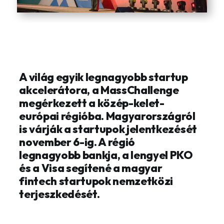
A világ egyik legnagyobb startup
akcelerátora, a MassChallenge
megérkezett a közép-kelet-
európai régióba. Magyarországról
is várják a startupok jelentkezését
november 6-ig. A régió
legnagyobb bankja, a lengyel PKO
és a Visa segítené a magyar
fintech startupok nemzetközi
terjeszkedését.