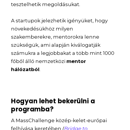
tesztelhetik megoldásukat.
A startupok jelezhetik igényüket, hogy
növekedésükhöz milyen
szakemberekre, mentorokra lenne
szükségük, ami alapján kiválogatják
számukra a legjobbakat a több mint 1000
főből álló nemzetközi
mentor
hálózatból
.
Hogyan lehet bekerülni a
programba?
A MassChallenge közép-kelet-európai
felhívása keretében
(
Bridge to