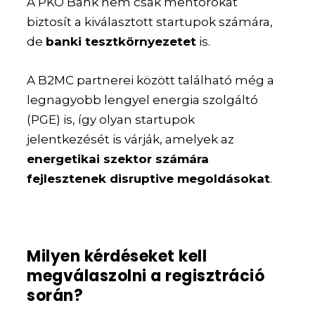
A PKO Bank nem csak mentorokat
biztosít a kiválasztott startupok számára,
de
banki tesztkörnyezetet
is.
A B2MC partnerei között található még a
legnagyobb lengyel energia szolgáltó
(PGE) is, így olyan startupok
jelentkezését is várják, amelyek az
energetikai szektor számára
fejlesztenek disruptive megoldásokat
.
Milyen kérdéseket kell
megválaszolni a regisztráció
során?