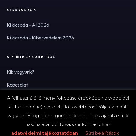
KIADVÁNYOK
Ki kicsoda - AI 2026
Ki kicsoda - Kibervédelem 2026
A FINTECHZONE-RÓL
Kik vagyunk?
Kapcsolat
Hírlevél
A felhasználói élmény fokozása érdekében a weboldal
sütiket (cookie) használ. Ha tovább használja az oldalt,
vagy az "Elfogadom" gombra kattint, hozzájárul a sütik
használatához. További információk az
© 2026 FinTechZone.hu - A FinTech Group Kft.
adatvédelmi tájékoztatóban
Süti beállítások