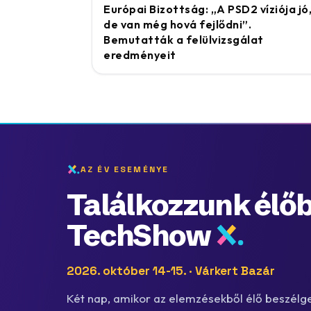
Európai Bizottság: „A PSD2 víziója jó
de van még hová fejlődni”.
Bemutatták a felülvizsgálat
eredményeit
AZ ÉV ESEMÉNYE
Találkozzunk élőb
TechShow
2026. október 14-15. · Várkert Bazár
Két nap, amikor az elemzésekből élő beszélge