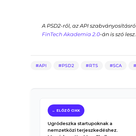
A PSD2-ről, az API szabványosításr
FinTech Akademia 2.0
-án is szó lesz
API
PSD2
RTS
SCA
Ugródeszka startupoknak a
nemzetközi terjeszkedéshez.