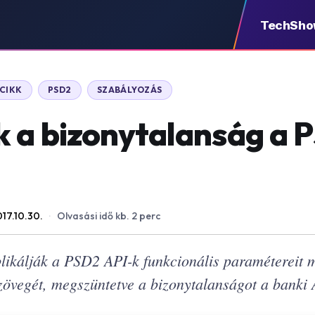
TechSh
 CIKK
PSD2
SZABÁLYOZÁS
 a bizonytalanság a 
17.10.30.
·
Olvasási idő kb. 2 perc
ikálják a PSD2 API-k funkcionális paramétereit 
zövegét, megszüntetve a bizonytalanságot a banki 