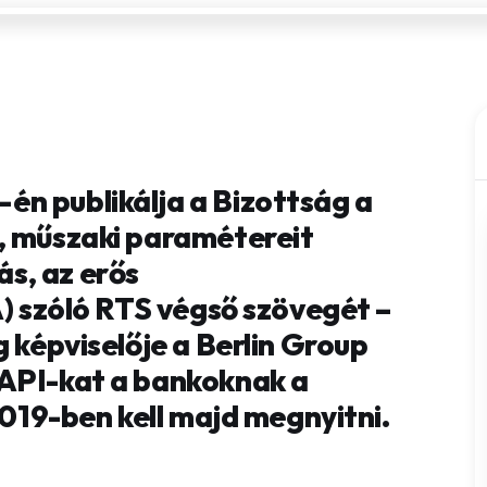
n publikálja a Bizottság a
, műszaki paramétereit
s, az erős
A) szóló RTS végső szövegét –
g képviselője a Berlin Group
 API-kat a bankoknak a
2019-ben kell majd megnyitni.