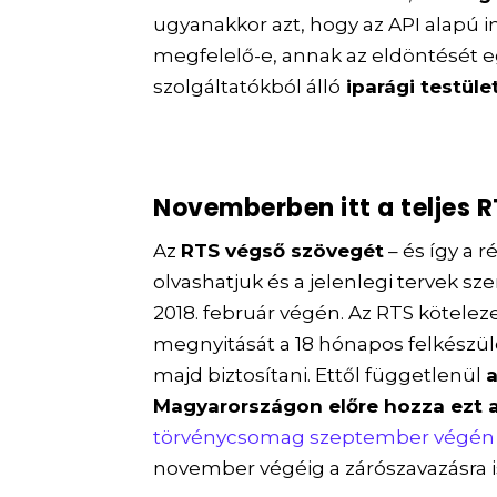
ugyanakkor azt, hogy az API alapú 
megfelelő-e, annak az eldöntését 
szolgáltatókból álló
iparági testüle
Novemberben itt a teljes 
Az
RTS végső szövegét
– és így a r
olvashatjuk és a jelenlegi tervek szer
2018. február végén. Az RTS köteleze
megnyitását a 18 hónapos felkészülé
majd biztosítani. Ettől függetlenül
a
Magyarországon előre hozza ezt 
törvénycsomag szeptember végén
november végéig a zárószavazásra is