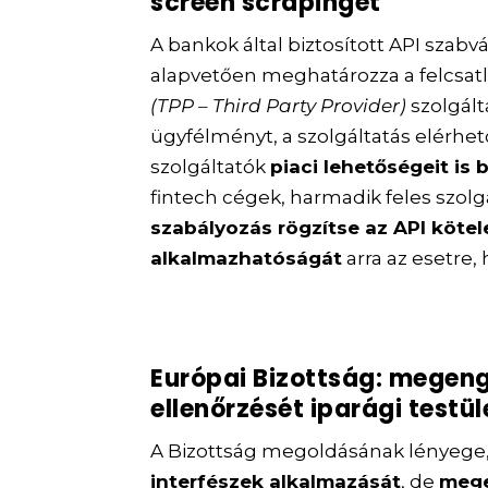
screen scrapinget
A bankok által biztosított API szab
alapvetően meghatározza a felcsatla
(TPP – Third Party Provider)
szolgált
ügyfélményt, a szolgáltatás elérhet
szolgáltatók
piaci lehetőségeit is 
fintech cégek, harmadik feles szolg
szabályozás rögzítse az API kötel
alkalmazhatóságát
arra az esetre
Európai Bizottság: megeng
ellenőrzését iparági testül
A Bizottság megoldásának lényege
interfészek alkalmazását
, de
mege