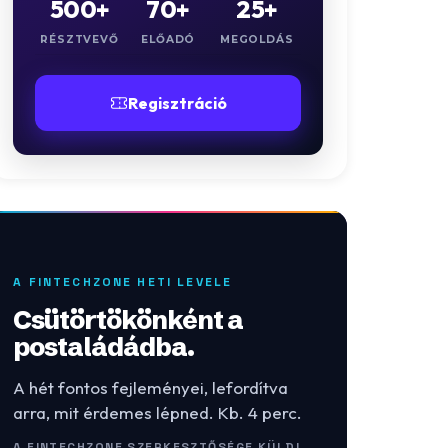
500+
70+
25+
RÉSZTVEVŐ
ELŐADÓ
MEGOLDÁS
Regisztráció
A FINTECHZONE HETI LEVELE
Csütörtökönként a
postaládádba.
A hét fontos fejleményei, lefordítva
arra, mit érdemes lépned. Kb. 4 perc.
A FINTECHZONE SZERKESZTŐSÉGE KÜLDI.