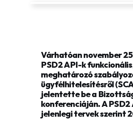
Várhatóan november 25-é
PSD2 API-k funkcionális
meghatározó szabályozá
ügyfélhitelesítésről (SC
jelentette be a Bizottsá
konferenciáján. A PSD2
jelenlegi tervek szerint 