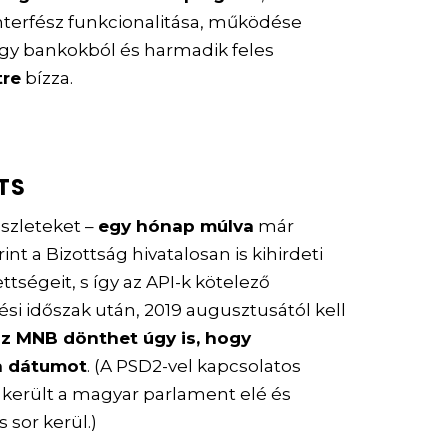
interfész funkcionalitása, működése
egy bankokból és harmadik feles
tre
bízza.
RTS
észleteket –
egy hónap múlva
már
int a Bizottság hivatalosan is kihirdeti
ttségeit, s így az API-k kötelező
si időszak után, 2019 augusztusától kell
z MNB dönthet úgy is, hogy
a dátumot
. (A PSD2-vel kapcsolatos
került a magyar parlament elé és
 sor kerül.)