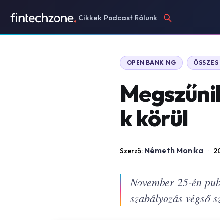
Cikkek
Podcast
Rólunk
OPEN BANKING
ÖSSZES
Megszűnik
k körül
Németh Monika
Szerző:
·
20
November 25-én publ
szabályozás végső s