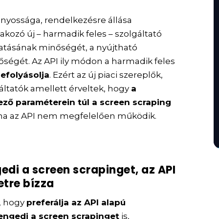
ványossága, rendelkezésre állása
kozó új – harmadik feles – szolgáltató
atásának minőségét, a nyújtható
őségét. Az API ily módon a harmadik feles
befolyásolja
. Ezért az új piaci szereplők,
áltatók amellett érveltek, hogy
a
ező paraméterein túl a screen scraping
, ha az API nem megfelelően működik.
edi a screen scrapinget, az API
etre bízza
, hogy
preferálja az API alapú
ngedi a screen scrapinget
is,