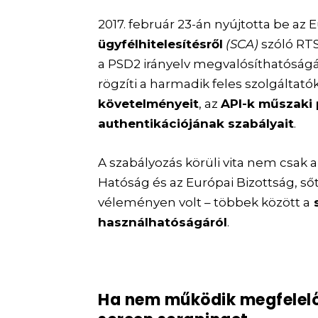
2017. február 23-án nyújtotta be az
ügyfélhitelesítésről
(SCA)
szóló RTS
a PSD2 irányelv megvalósíthatóságán
rögzíti a harmadik feles szolgáltat
követelményeit
, az
API-k műszaki 
authentikációjának szabályait
.
A szabályozás körüli vita nem csak a 
Hatóság és az Európai Bizottság, sőt
véleményen volt – többek között a
s
használhatóságáról
.
Ha nem működik megfelelőe