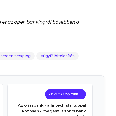
ól és az open bankingről bővebben a
.
screen scraping
ügyfélhitelesítés
Az óriásbank - a fintech startuppal
közösen - megeszi a többi bank