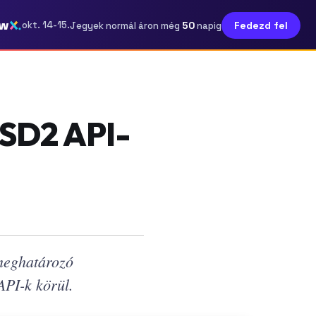
ow
50
okt. 14-15.
Fedezd fel
Jegyek normál áron még
napig
PSD2 API-
meghatározó
API-k körül.