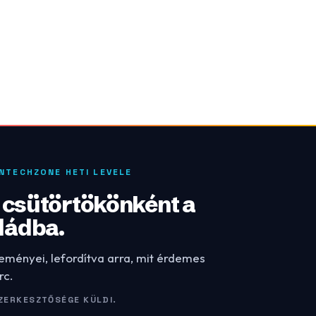
INTECHZONE HETI LEVELE
: csütörtökönként a
dádba.
leményei, lefordítva arra, mit érdemes
rc.
ZERKESZTŐSÉGE KÜLDI.