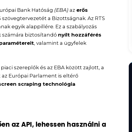
 Európai Bank Hatóság
(EBA)
az
erős
 szövegtervezetét a Bizottságnak. Az RTS
ak egyik alappillére. Ez a szabályozás
ók számára biztosítandó
nyílt hozzáférés
paramétereit
, valamint a ügyfelek
piaci szereplők és az EBA között zajlott, a
 az Európai Parlament is eltérő
creen scraping technológia
n az API, lehessen használni a