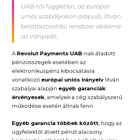
UAB-tól független,
az európai
uniós szabályokon alapuló, litván
betétbiztosítási rendszer védelme
az irányadó
.
A
Revolut Payments UAB
-nak átadott
pénzösszegek esetében az
elektronikuspénz kibocsátásra
vonatkozó
európai uniós irányelv
litván
szabályai alapján
egyéb garanciák
érvényesek
, amelyek a cég szabályszerű
működése esetén állnak fenn.
Egyéb garancia többek között
, hogy az
ügyfelektől átvett pénzt alacsony