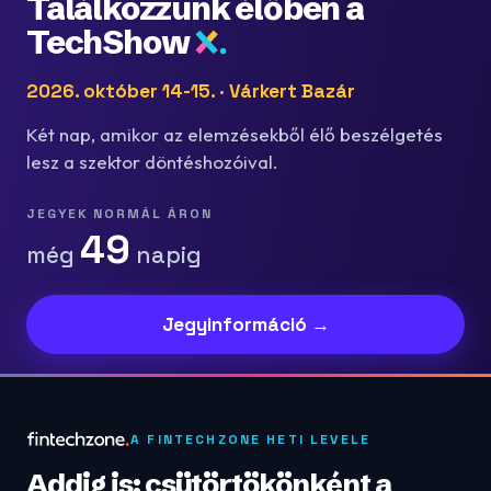
Találkozzunk élőben a
TechShow
2026. október 14-15. · Várkert Bazár
Két nap, amikor az elemzésekből élő beszélgetés
lesz a szektor döntéshozóival.
JEGYEK NORMÁL ÁRON
49
még
napig
Jegyinformáció →
A FINTECHZONE HETI LEVELE
Addig is: csütörtökönként a