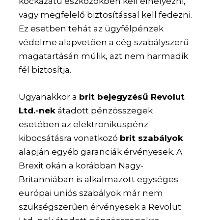
kockázatú eszközökben kell elhelyezni,
vagy megfelelő biztosítással kell fedezni.
Ez esetben tehát az ügyfélpénzek
védelme alapvetően a cég szabályszerű
magatartásán múlik, azt nem harmadik
fél biztosítja.
Ugyanakkor a
brit bejegyzésű Revolut
Ltd.-nek
átadott pénzösszegek
esetében az elektronikuspénz
kibocsátásra vonatkozó
brit szabályok
alapján egyéb garanciák érvényesek. A
Brexit okán a korábban Nagy-
Britanniában is alkalmazott egységes
európai uniós szabályok már nem
szükségszerűen érvényesek a Revolut