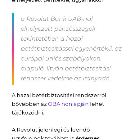
a
Revolut Bank UAB-nál
elhelyezett pénzösszegek
tekintetében a hazai
betétbiztosítással egyenértékű, az
európai uniós szabályokon
alapuló
,
litván betétbiztosítási
rendszer védelme az irányadó
.
A hazai betétbiztosítási rendszerről
bővebben az
OBA honlapján
lehet
tájékozódni.
A Revolut jelenlegi és leendő
ügyfeleinek továbbra is
érdemes