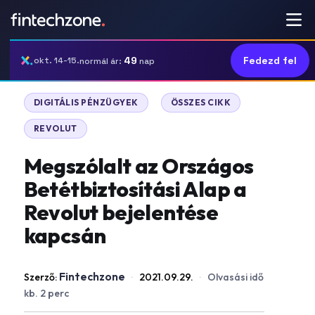
49
Fedezd fel
okt. 14-15.
normál ár:
nap
|
|
DIGITÁLIS PÉNZÜGYEK
ÖSSZES CIKK
REVOLUT
Megszólalt az Országos
Betétbiztosítási Alap a
Revolut bejelentése
kapcsán
Fintechzone
Szerző:
·
2021.09.29.
·
Olvasási idő
kb. 2 perc