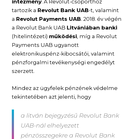
intézmény
. A Revolut-csoporthoz
tartozik a
Revolut Bank UAB
-t, valamint
a
Revolut Payments UAB
. 2018. év végén
a Revolut Bank UAB
Litvániában banki
(hitelintézeti)
működési
, míg a Revolut
Payments UAB ugyanott
elektronikuspénz-kibocsátói, valamint
pénzforgalmi tevékenységi engedélyt
szerzett.
Mindez az ügyfelek pénzének védelme
tekintetében azt jelenti, hogy
a litván bejegyzésű Revolut Bank
UAB-nál elhelyezett
pénzösszegekre a Revolut Bank