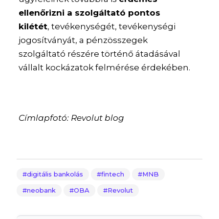
ellenőrizni a szolgáltató pontos
kilétét
, tevékenységét, tevékenységi
jogosítványát, a pénzösszegek
szolgáltató részére történő átadásával
vállalt kockázatok felmérése érdekében.
Címlapfotó: Revolut blog
digitális bankolás
fintech
MNB
neobank
OBA
Revolut