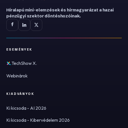
Híralapú mini-elemzések és hírmagyarázat a hazai
pénzügyi szektor döntéshozóinak.
ESEMÉNYEK
TechShow X.
Webinárok
KIADVÁNYOK
Ki kicsoda - AI 2026
Ki kicsoda - Kibervédelem 2026