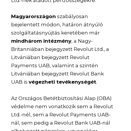
Ltd.-nek átadott pénzösszegekre.
Magyarországon
szabályosan
bejelentett módon, határon átnyúló
szolgáltatásnyújtás keretében már
mindhárom intézmény
, a Nagy-
Britanniában bejegyzett Revolut Ltd., a
Litvániában bejegyzett Revolut
Payments UAB, valamint a szintén
Litvániában bejegyzett Revolut Bank
UAB is
végezheti tevékenységét
.
Az Országos Betétbiztosítási Alap (OBA)
védelme nem vonatkozik sem a Revolut
Ltd.-nél, sem a Revolut Payments UAB-
nál, sem pedig a Revolut Bank UAB-nál
elhelyezett pénzekre, ugyanakkor