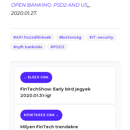
OPEN BANKING: PSD2 AND US
„,
2020.01.27.
API hozzáférések
biztonság
IT-security
nyílt bankolás
PSD2
FinTechShow: Early bird jegyek
2020.01.31-ig!
Milyen FinTech trendekre