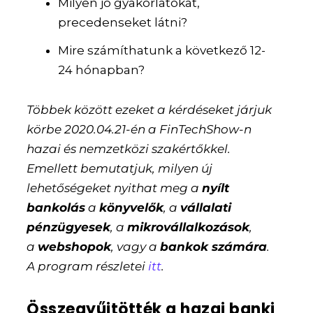
Milyen jó gyakorlatokat,
precedenseket látni?
Mire számíthatunk a következő 12-
24 hónapban?
Többek között ezeket a kérdéseket járjuk
körbe 2020.04.21-én a FinTechShow-n
hazai és nemzetközi szakértőkkel.
Emellett bemutatjuk, milyen új
lehetőségeket nyithat meg a
nyílt
bankolás
a
könyvelők
, a
vállalati
pénzügyesek
, a
mikrovállalkozások
,
a
webshopok
, vagy a
bankok számára
.
A program részletei
itt
.
Összegyűjtötték a hazai banki