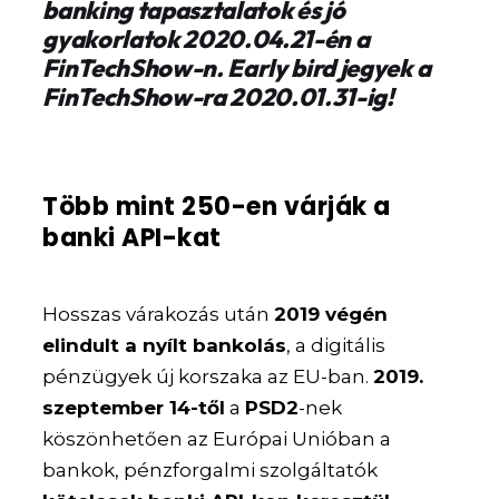
banking tapasztalatok és jó
gyakorlatok 2020.04.21-én a
FinTechShow-n. Early bird jegyek a
FinTechShow-ra 2020.01.31-ig!
Több mint 250-en várják a
banki API-kat
Hosszas várakozás után
2019 végén
elindult a nyílt bankolás
, a digitális
pénzügyek új korszaka az EU-ban.
2019.
szeptember 14-től
a
PSD2
-nek
köszönhetően az Európai Unióban a
bankok, pénzforgalmi szolgáltatók