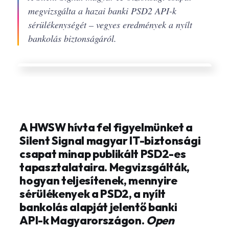
megvizsgálta a hazai banki PSD2 API-k
sérülékenységét – vegyes eredmények a nyílt
bankolás biztonságáról.
A HWSW hívta fel figyelmünket a
Silent Signal magyar IT-biztonsági
csapat minap publikált PSD2-es
tapasztalataira. Megvizsgálták,
hogyan teljesítenek, mennyire
sérülékenyek a PSD2, a nyílt
bankolás alapját jelentő banki
API-k Magyarországon.
Open