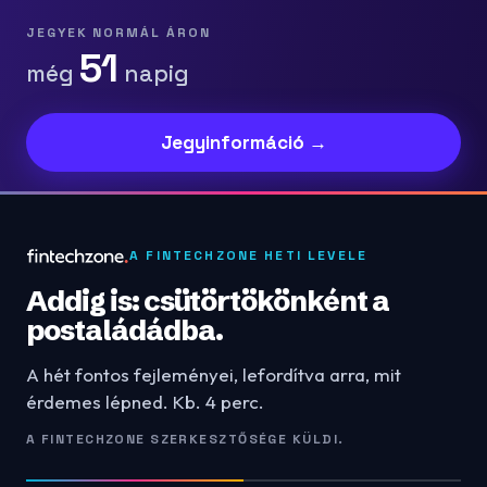
JEGYEK NORMÁL ÁRON
51
még
napig
Jegyinformáció →
A FINTECHZONE HETI LEVELE
Addig is: csütörtökönként a
postaládádba.
A hét fontos fejleményei, lefordítva arra, mit
érdemes lépned. Kb. 4 perc.
A FINTECHZONE SZERKESZTŐSÉGE KÜLDI.