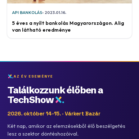
API BANKOLÁS
2023.01.16.
5 éves a nyílt bankolás Magyarországon. Alig
van látható eredménye
AZ ÉV ESEMÉNYE
Találkozzunk élőben a
TechShow
2026. október 14-15. · Várkert Bazár
Két nap, amikor az elemzésekből élő beszélgetés
lesz a szektor döntéshozóival.