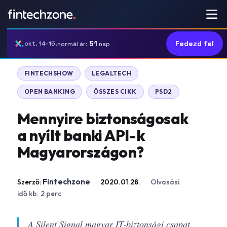
51
Fedezd fel
okt. 14-15.
normál ár:
nap
FINTECHSHOW
LEGALTECH
OPEN BANKING
ÖSSZES CIKK
PSD2
Mennyire biztonságosak
a nyílt banki API-k
Magyarországon?
Fintechzone
Szerző:
·
2020.01.28.
·
Olvasási
idő kb. 2 perc
A Silent Signal magyar IT-biztonsági csapat