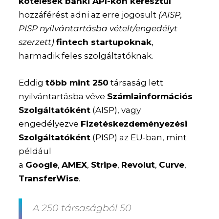
kötelesek banki API-kon keresztül
hozzáférést adni az erre jogosult
(AISP,
PISP nyilvántartásba vételt/engedélyt
szerzett)
fintech startupoknak
,
harmadik feles szolgáltatóknak.
Eddig
több mint 250
társaság lett
nyilvántartásba véve
Számlainformációs
Szolgáltatóként
(AISP), vagy
engedélyezve
Fizetéskezdeményezési
Szolgáltatóként
(PISP) az EU-ban, mint
például
a
Google
,
AMEX
,
Stripe
,
Revolut
,
Curve
,
TransferWise
.
A 250 társaságból 50