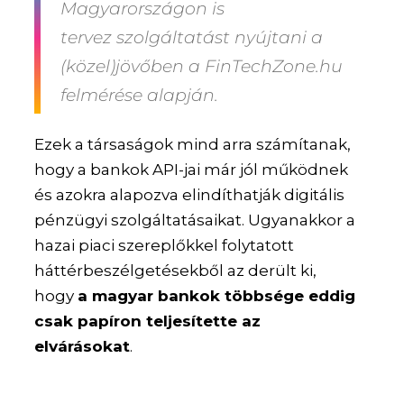
Magyarországon is
tervez szolgáltatást nyújtani a
(közel)jövőben a FinTechZone.hu
felmérése alapján.
Ezek a társaságok mind arra számítanak,
hogy a bankok API-jai már jól működnek
és azokra alapozva elindíthatják digitális
pénzügyi szolgáltatásaikat. Ugyanakkor a
hazai piaci szereplőkkel folytatott
háttérbeszélgetésekből az derült ki,
hogy
a magyar bankok többsége eddig
csak papíron teljesítette az
elvárásokat
.