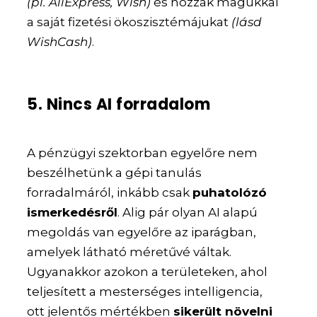
(pl. AliExpress, Wish)
és hozzák magukkal
a saját fizetési ökoszisztémájukat
(lásd
WishCash)
.
5. Nincs AI forradalom
A pénzügyi szektorban egyelőre nem
beszélhetünk a gépi tanulás
forradalmáról, inkább csak
puhatolózó
ismerkedésről
. Alig pár olyan AI alapú
megoldás van egyelőre az iparágban,
amelyek látható méretűvé váltak.
Ugyanakkor azokon a területeken, ahol
teljesített a mesterséges intelligencia,
ott jelentős mértékben
sikerült növelni