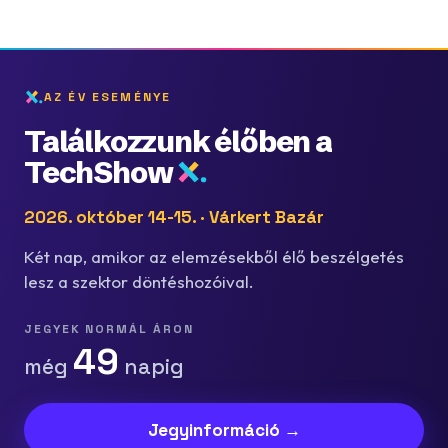
AZ ÉV ESEMÉNYE
Találkozzunk élőben a
TechShow
2026. október 14-15. · Várkert Bazár
Két nap, amikor az elemzésekből élő beszélgetés
lesz a szektor döntéshozóival.
JEGYEK NORMÁL ÁRON
49
még
napig
Jegyinformáció →