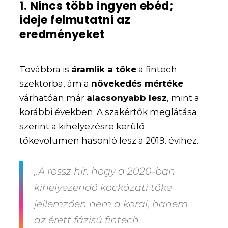
1. Nincs több ingyen ebéd;
ideje felmutatni az
eredményeket
Továbbra is
áramlik a tőke
a fintech
szektorba, ám a
növekedés mértéke
várhatóan már
alacsonyabb lesz
, mint a
korábbi években. A szakértők meglátása
szerint a kihelyezésre kerülő
tőkevolumen hasonló lesz a 2019. évihez.
„A rossz hír, hogy a 2020-ban
kihelyezendő kockázati tőke
jellemzően nem a korai, hanem
az
érett fázisú fintech