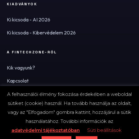
KIADVÁNYOK
Ki kicsoda - AI 2026
Ki kicsoda - Kibervédelem 2026
A FINTECHZONE-RÓL
Kik vagyunk?
Kapcsolat
Hírlevél
A felhasználói élmény fokozása érdekében a weboldal
sütiket (cookie) használ. Ha tovább használja az oldalt,
vagy az "Elfogadom" gombra kattint, hozzájárul a sütik
használatához. További információk az
© 2026 FinTechZone.hu - A FinTech Group Kft.
adatvédelmi tájékoztatóban
Süti beállítások
Impresszum
Adatvédelmi tájékoztató (PDF)
Süti-beállítások