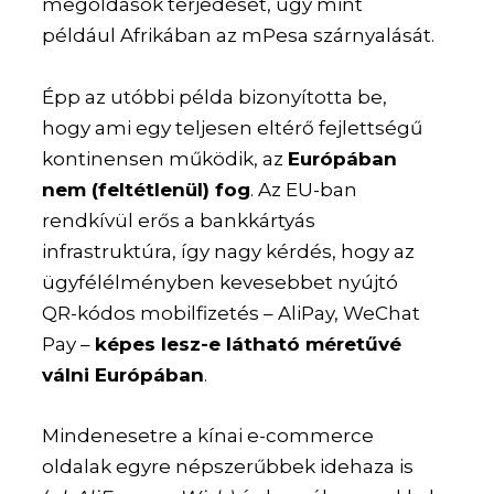
megoldások terjedését, úgy mint
például Afrikában az mPesa szárnyalását.
Épp az utóbbi példa bizonyította be,
hogy ami egy teljesen eltérő fejlettségű
kontinensen működik, az
Európában
nem (feltétlenül) fog
. Az EU-ban
rendkívül erős a bankkártyás
infrastruktúra, így nagy kérdés, hogy az
ügyfélélményben kevesebbet nyújtó
QR-kódos mobilfizetés – AliPay, WeChat
Pay –
képes lesz-e látható méretűvé
válni Európában
.
Mindenesetre a kínai e-commerce
oldalak egyre népszerűbbek idehaza is