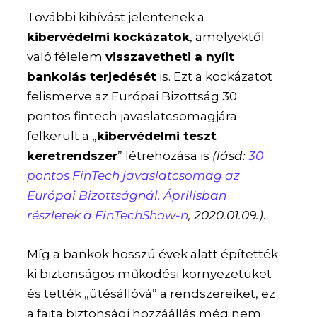
További kihívást jelentenek a
kibervédelmi kockázatok
, amelyektől
való félelem
visszavetheti a nyílt
bankolás terjedését
is. Ezt a kockázatot
felismerve az Európai Bizottság 30
pontos fintech javaslatcsomagjára
felkerült a „
kibervédelmi teszt
keretrendszer
” létrehozása is
(lásd:
30
pontos FinTech javaslatcsomag az
Európai Bizottságnál. Áprilisban
részletek a FinTechShow-n
, 2020.01.09.)
.
Míg a bankok hosszú évek alatt építették
ki biztonságos működési környezetüket
és tették „ütésállóvá” a rendszereiket, ez
a fajta biztonsági hozzáállás még nem