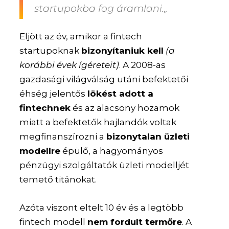
startupokba
fog áramlani.„
Eljött az év, amikor a fintech
startupoknak
bizonyítaniuk kell
(a
korábbi évek ígéreteit)
. A 2008-as
gazdasági világválság utáni befektetői
éhség jelentős
lökést adott a
fintechnek
és az alacsony hozamok
miatt a befektetők hajlandók voltak
megfinanszírozni a
bizonytalan üzleti
modellre
épülő, a hagyományos
pénzügyi szolgáltatók üzleti modelljét
temető titánokat.
Azóta viszont eltelt 10 év és a legtöbb
fintech modell
nem fordult termőre
. A