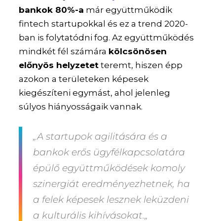
bankok 80%-a
már együttműködik
fintech startupokkal és ez a trend 2020-
ban is folytatódni fog. Az együttműködés
mindkét fél számára
kölcsönösen
előnyös helyzetet
teremt, hiszen épp
azokon a területeken képesek
kiegészíteni egymást, ahol jelenleg
súlyos hiányosságaik vannak.
„A startupok agilitására és a
bankok erős ügyfélkapcsolatára
épülő együttműködések komoly
szinergiát eredményezhetnek, ha
a felek képesek lesznek leküzdeni
a kulturális kihívásokat.„