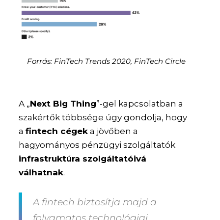
Forrás: FinTech Trends 2020, FinTech Circle
A „
Next Big Thing
”-gel kapcsolatban a
szakértők többsége úgy gondolja, hogy
a
fintech cégek
a jövőben a
hagyományos pénzügyi szolgáltatók
infrastruktúra szolgáltatóivá
válhatnak
.
A fintech biztosítja majd a
folyamatos technológiai