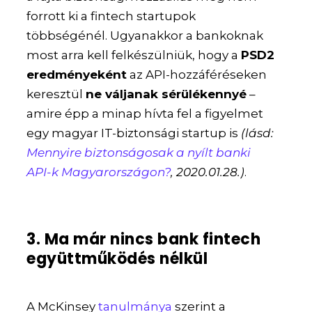
forrott ki a fintech startupok
többségénél. Ugyanakkor a bankoknak
most arra kell felkészülniük, hogy a
PSD2
eredményeként
az API-hozzáféréseken
keresztül
ne váljanak sérülékennyé
–
amire épp a minap hívta fel a figyelmet
egy magyar IT-biztonsági startup is
(lásd:
Mennyire biztonságosak a nyílt banki
API-k Magyarországon?
, 2020.01.28.)
.
3. Ma már nincs bank fintech
együttműködés nélkül
A McKinsey
tanulmánya
szerint a