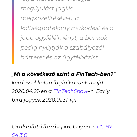
megújulást (agilis
megközelítésével), a
költséghatékony működést és a
jobb ügyfélélményt, a bankok
pedig nyújtják a szabályozói
hátteret és az ügyfélbázist.
„
Mi a következő szint a FinTech-ben?
”
kérdéssel külön foglalkozunk majd
2020.04.21-én a
FinTechShow
-n. Early
bird jegyek 2020.01.31-ig!
Címlapfotó forrás: pixabay.com
CC BY-
SA 3.0