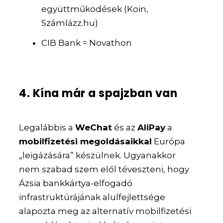
együttműködések (Koin,
Számlázz.hu)
CIB Bank = Novathon
4. Kína már a spajzban van
Legalábbis a
WeChat
és az
AliPay
a
mobilfizetési megoldásaikkal
Európa
„leigázására” készülnek. Ugyanakkor
nem szabad szem elől téveszteni, hogy
Ázsia bankkártya-elfogadó
infrastruktúrájának alulfejlettsége
alapozta meg az alternatív mobilfizetési