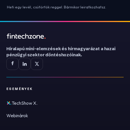
Heti egy levél, csütörtök reggel. Bármikor leiratkozhatsz.
Híralapú mini-elemzések és hírmagyarázat a hazai
pénzügyi szektor döntéshozóinak.
ESEMÉNYEK
TechShow X.
Webinárok