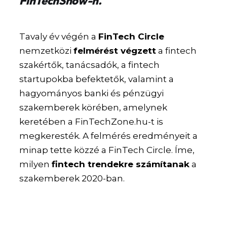
FinTechShow-n.
Tavaly év végén a
FinTech Circle
nemzetközi
felmérést végzett
a fintech
szakértők, tanácsadók, a fintech
startupokba befektetők, valamint a
hagyományos banki és pénzügyi
szakemberek körében, amelynek
keretében a FinTechZone.hu-t is
megkeresték. A felmérés eredményeit a
minap tette közzé a FinTech Circle. Íme,
milyen
fintech trendekre számítanak
a
szakemberek 2020-ban.