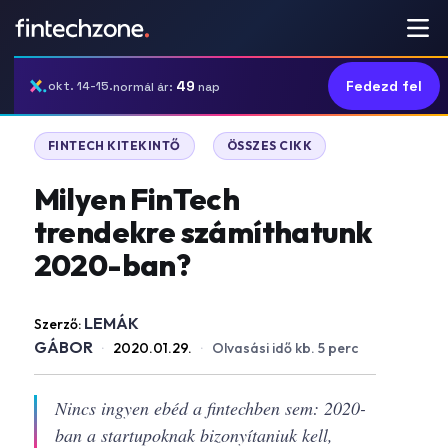
49
Fedezd fel
okt. 14-15.
normál ár:
nap
|
FINTECH KITEKINTŐ
ÖSSZES CIKK
Milyen FinTech
trendekre számíthatunk
2020-ban?
LEMÁK
Szerző:
GÁBOR
·
2020.01.29.
·
Olvasási idő kb. 5 perc
Nincs ingyen ebéd a fintechben sem: 2020-
ban a startupoknak bizonyítaniuk kell,