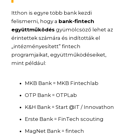
Itthon is egyre több bank kezdi
felismerni, hogy a
bank-fintech
együttműködés
gyümölcsöző lehet az
érintettek számára és indították el
„intézményesített” fintech
programjaikat, együttműködéseiket,
mint például:
MKB Bank = MKB Fintechlab
OTP Bank = OTPLab
K&H Bank = Start @IT / Innovathon
Erste Bank = FinTech scouting
MagNet Bank = fintech