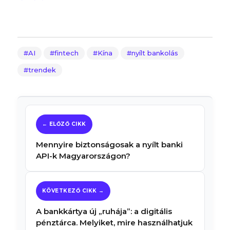
AI
fintech
Kína
nyílt bankolás
trendek
Mennyire biztonságosak a nyílt banki
API-k Magyarországon?
A bankkártya új „ruhája”: a digitális
pénztárca. Melyiket, mire használhatjuk