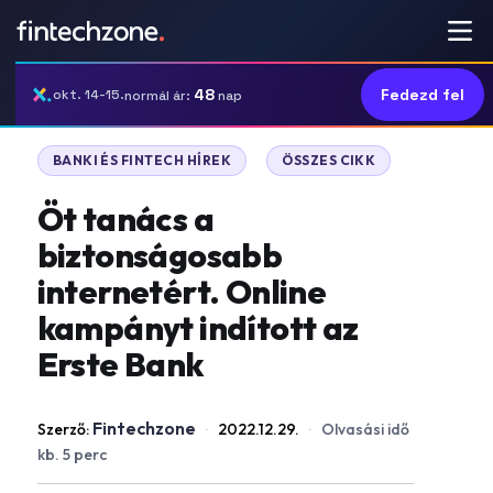
48
Fedezd fel
okt. 14-15.
normál ár:
nap
|
BANKI ÉS FINTECH HÍREK
ÖSSZES CIKK
Öt tanács a
biztonságosabb
internetért. Online
kampányt indított az
Erste Bank
Fintechzone
Szerző:
·
2022.12.29.
·
Olvasási idő
kb. 5 perc