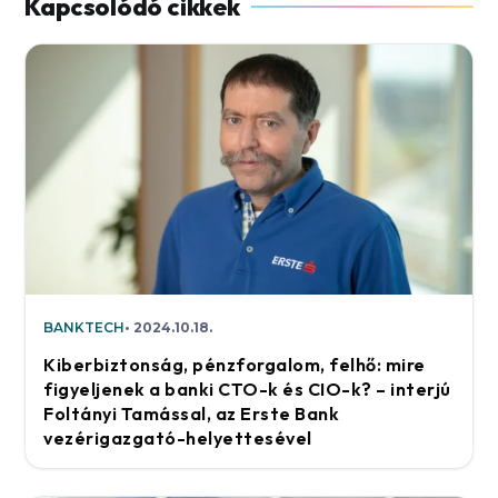
BANKTECH
2024.10.18.
Kiberbiztonság, pénzforgalom, felhő: mire
figyeljenek a banki CTO-k és CIO-k? – interjú
Foltányi Tamással, az Erste Bank
vezérigazgató-helyettesével