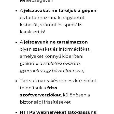
lehetőségével!
A
jelszavakat ne tároljuk a gépen
,
és tartalmazzanak nagybetűt,
kisbetűt, számot és speciális
karaktert is!
A
jelszavunk ne tartalmazzon
olyan szavakat és információkat,
amelyeket könnyű kideríteni
(például a születési évszám,
gyermek vagy háziállat neve)
.
Tartsuk naprakészen eszközeinket,
telepítsük a
friss
szoftververziókat
, különösen a
biztonsági frissítéseket.
HTTPS webhelyeket látogassunk