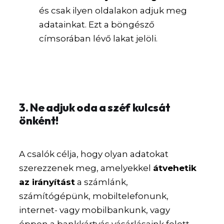
és csak ilyen oldalakon adjuk meg
adatainkat. Ezt a böngésző
címsorában lévő lakat jelöli.
3. Ne adjuk oda a széf kulcsát
önként!
A csalók célja, hogy olyan adatokat
szerezzenek meg, amelyekkel
átvehetik
az irányítást
a számlánk,
számítógépünk, mobiltelefonunk,
internet- vagy mobilbankunk, vagy
éppen a bankkártyás vásárlásaink felett.