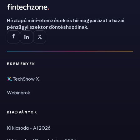
Híralapú mini-elemzések és hírmagyarázat a hazai
pénzügyi szektor döntéshozóinak.
ESEMÉNYEK
TechShow X.
Webinárok
KIADVÁNYOK
Ki kicsoda - AI 2026