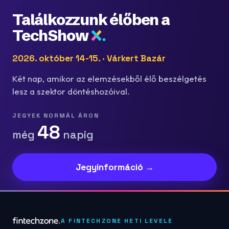
Találkozzunk élőben a
TechShow
2026. október 14-15. · Várkert Bazár
Két nap, amikor az elemzésekből élő beszélgetés
lesz a szektor döntéshozóival.
JEGYEK NORMÁL ÁRON
48
még
napig
Jegyinformáció →
A FINTECHZONE HETI LEVELE