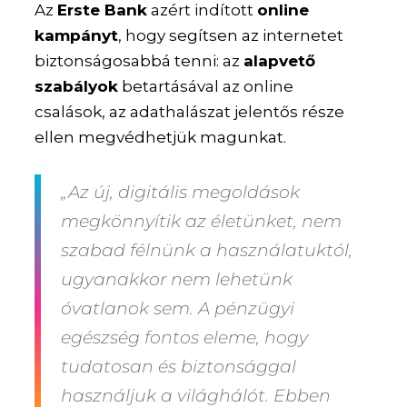
Az
Erste Bank
azért indított
online
kampányt
, hogy segítsen az internetet
biztonságosabbá tenni: az
alapvető
szabályok
betartásával az online
csalások, az adathalászat jelentős része
ellen megvédhetjük magunkat.
„Az új, digitális megoldások
megkönnyítik az életünket, nem
szabad félnünk a használatuktól,
ugyanakkor nem lehetünk
óvatlanok sem.
A pénzügyi
egészség fontos eleme, hogy
tudatosan és biztonsággal
használjuk a világhálót.
Ebben