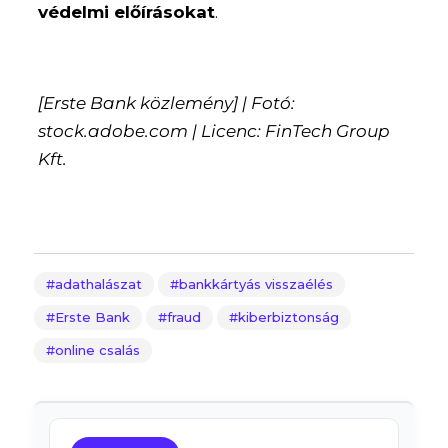
védelmi előírásokat
.
[Erste Bank közlemény] | Fotó:
stock.adobe.com | Licenc: FinTech Group
Kft.
adathalászat
bankkártyás visszaélés
Erste Bank
fraud
kiberbiztonság
online csalás