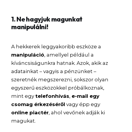
1. Ne hagyjuk magunkat
manipulálni!
A hekkerek leggyakoribb eszköze a
manipuláció
, amellyel például a
kíváncsiságunkra hatnak. Azok, akik az
adatainkat – vagyis a pénzünket –
szeretnék megszerezni, sokszor olyan
egyszerű eszközökkel próbálkoznak,
mint egy
telefonhívás
,
e-mail egy
csomag érkezéséről
vagy épp egy
online piactér
, ahol vevőnek adják ki
magukat.