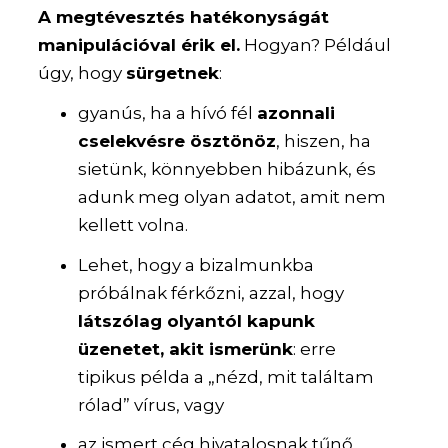
A megtévesztés hatékonyságát
manipulációval érik el.
Hogyan? Például
úgy, hogy
sürgetnek
:
gyanús, ha a hívó fél
azonnali
cselekvésre ösztönöz
, hiszen, ha
sietünk, könnyebben hibázunk, és
adunk meg olyan adatot, amit nem
kellett volna.
Lehet, hogy a bizalmunkba
próbálnak férkőzni, azzal, hogy
látszólag olyantól kapunk
üzenetet, akit ismerünk
: erre
tipikus példa a „nézd, mit találtam
rólad” vírus, vagy
az ismert cég hivatalosnak tűnő