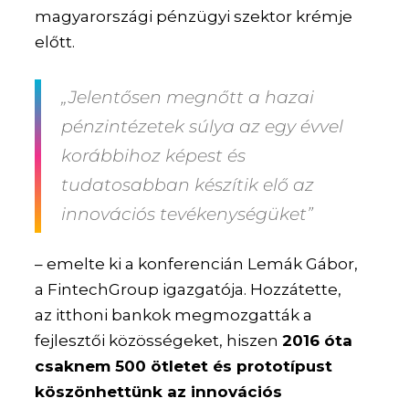
magyarországi pénzügyi szektor krémje
előtt.
„Jelentősen megnőtt a hazai
pénzintézetek súlya az egy évvel
korábbihoz képest és
tudatosabban készítik elő az
innovációs tevékenységüket”
– emelte ki a konferencián Lemák Gábor,
a FintechGroup igazgatója. Hozzátette,
az itthoni bankok megmozgatták a
fejlesztői közösségeket, hiszen
2016 óta
csaknem 500 ötletet és prototípust
köszönhettünk az innovációs