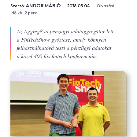
ANDOR MÁRIÓ
Szerző:
·
2018.05.04.
·
Olvasási
idő kb. 2 perc
Az Aggreg8.io pénzügyi adataggregátor lett
a FinTechShow győztese, amely könnyen
felhasználhatóvá teszi a pénzügyi adatokat
a közel 400 fős fintech konferencián.