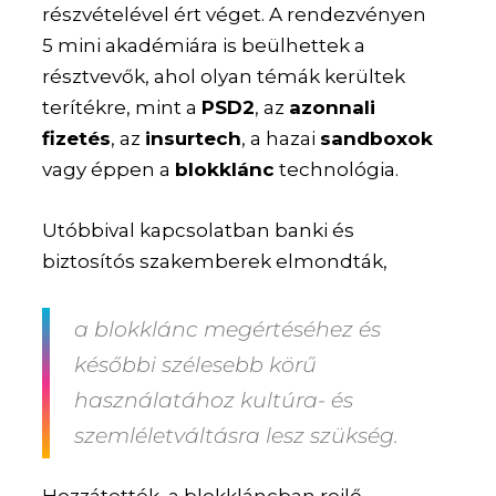
részvételével ért véget. A rendezvényen
5 mini akadémiára is beülhettek a
résztvevők, ahol olyan témák kerültek
terítékre, mint a
PSD2
, az
azonnali
fizetés
, az
insurtech
, a hazai
sandboxok
vagy éppen a
blokklánc
technológia.
Utóbbival kapcsolatban banki és
biztosítós szakemberek elmondták,
a blokklánc megértéséhez és
későbbi szélesebb körű
használatához kultúra- és
szemléletváltásra lesz szükség.
Hozzátették, a blokkláncban rejlő