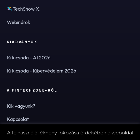
TechShow X.
Webinárok
KIADVÁNYOK
Ki kicsoda - AI 2026
Ki kicsoda - Kibervédelem 2026
A FINTECHZONE-RÓL
Kik vagyunk?
Kapcsolat
Hírlevél
A felhasználói élmény fokozása érdekében a weboldal