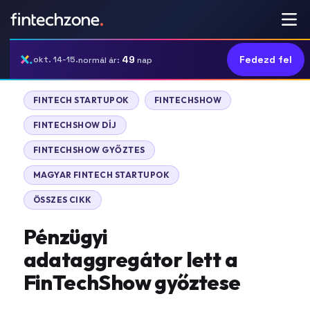
49
Fedezd fel
okt. 14-15.
normál ár:
nap
FINTECH STARTUPOK
FINTECHSHOW
FINTECHSHOW DÍJ
FINTECHSHOW GYŐZTES
MAGYAR FINTECH STARTUPOK
ÖSSZES CIKK
Pénzügyi
adataggregátor lett a
FinTechShow győztese