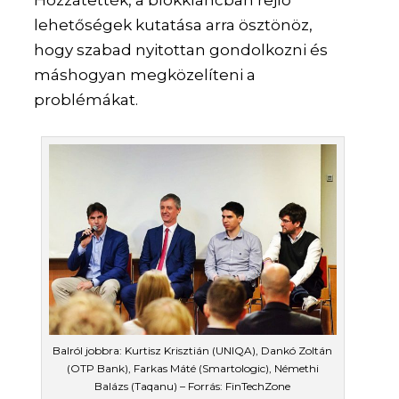
lehetőségek kutatása arra ösztönöz,
hogy szabad nyitottan gondolkozni és
máshogyan megközelíteni a
problémákat.
Balról jobbra: Kurtisz Krisztián (UNIQA), Dankó Zoltán
(OTP Bank), Farkas Máté (Smartologic), Némethi
Balázs (Taqanu) – Forrás: FinTechZone