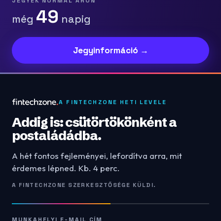
JEGYEK NORMÁL ÁRON
49
még
napig
Jegyinformáció →
A FINTECHZONE HETI LEVELE
Addig is: csütörtökönként a
postaládádba.
A hét fontos fejleményei, lefordítva arra, mit
érdemes lépned. Kb. 4 perc.
A FINTECHZONE SZERKESZTŐSÉGE KÜLDI.
MUNKAHELYI E-MAIL CÍM