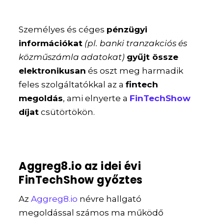
Személyes és céges
pénzügyi
információkat
(pl. banki tranzakciós és
közműszámla adatokat)
gyűjt össze
elektronikusan
és oszt meg harmadik
feles szolgáltatókkal az a
fintech
megoldás
, ami elnyerte a
FinTechShow
díjat
csütörtökön.
Aggreg8.io az idei évi
FinTechShow győztes
Az
Aggreg8.io
névre hallgató
megoldással számos ma működő