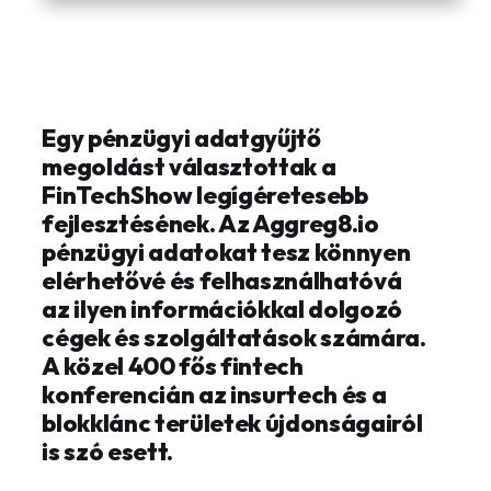
Egy pénzügyi adatgyűjtő
megoldást választottak a
FinTechShow legígéretesebb
fejlesztésének. Az Aggreg8.io
pénzügyi adatokat tesz könnyen
elérhetővé és felhasználhatóvá
az ilyen információkkal dolgozó
cégek és szolgáltatások számára.
A közel 400 fős fintech
konferencián az insurtech és a
blokklánc területek újdonságairól
is szó esett.