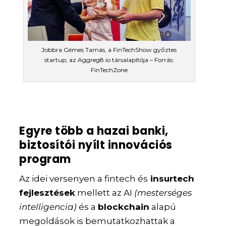
Jobbra Gémes Tamás, a FinTechShow győztes
startup, az Aggreg8.io társalapítója – Forrás:
FinTechZone
Egyre több a hazai banki,
biztosítói nyílt innovációs
program
Az idei versenyen a fintech és
insurtech
fejlesztések
mellett az AI
(mesterséges
intelligencia)
és a
blockchain
alapú
megoldások is bemutatkozhattak a