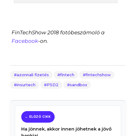
FinTechShow 2018 fotóbeszámoló a
Facebook
-on.
azonnali fizetés
fintech
fintechshow
insurtech
PSD2
sandbox
Ha jönnek, akkor innen jöhetnek a jövő
bankjai