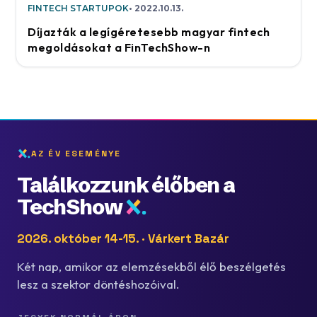
FINTECH STARTUPOK
2022.10.13.
Díjazták a legígéretesebb magyar fintech
megoldásokat a FinTechShow-n
AZ ÉV ESEMÉNYE
Találkozzunk élőben a
TechShow
2026. október 14-15. · Várkert Bazár
Két nap, amikor az elemzésekből élő beszélgetés
lesz a szektor döntéshozóival.