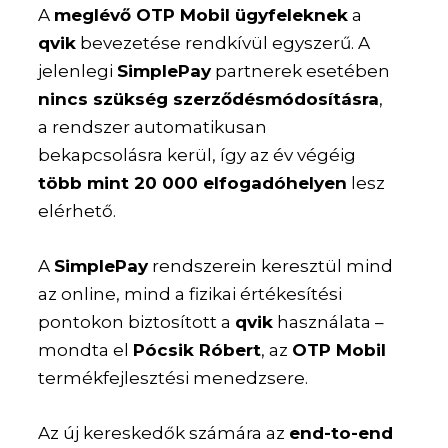
A
meglévő OTP Mobil ügyfeleknek
a
qvik
bevezetése rendkívül egyszerű. A
jelenlegi
SimplePay
partnerek esetében
nincs szükség szerződésmódosításra
,
a rendszer automatikusan
bekapcsolásra kerül, így az év végéig
több mint 20 000 elfogadóhelyen
lesz
elérhető.
A
SimplePay
rendszerein keresztül mind
az online, mind a fizikai értékesítési
pontokon biztosított a
qvik
használata –
mondta el
Pócsik Róbert
, az
OTP Mobil
termékfejlesztési menedzsere.
Az új kereskedők számára az
end-to-end