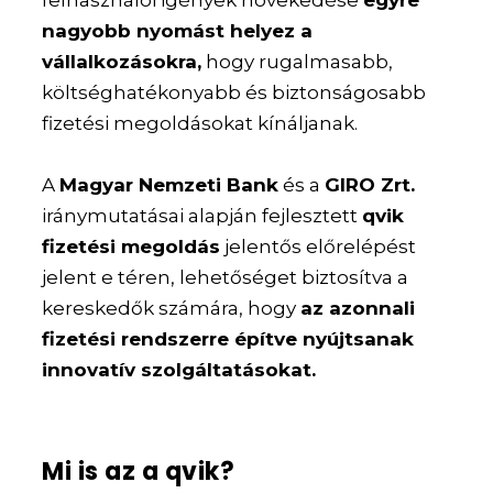
felhasználói igények növekedése
egyre
nagyobb nyomást helyez a
vállalkozásokra,
hogy rugalmasabb,
költséghatékonyabb és biztonságosabb
fizetési megoldásokat kínáljanak.
A
Magyar Nemzeti Bank
és a
GIRO Zrt.
iránymutatásai alapján fejlesztett
qvik
fizetési megoldás
jelentős előrelépést
jelent e téren, lehetőséget biztosítva a
kereskedők számára, hogy
az azonnali
fizetési rendszerre építve nyújtsanak
innovatív szolgáltatásokat.
Mi is az a qvik?