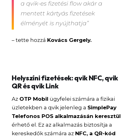
a qvik-es fizetési flow akár a
mentett kártyás fizetések
élményét is nyújthatja”
– tette hozzá
Kovács Gergely.
Helyszíni fizetések: qvik NFC, qvik
QR és qvik Link
Az
OTP Mobil
ügyfelei számára a fizikai
üzletekben a qvik jelenleg a
SimplePay
Telefonos POS alkalmazásán keresztül
érhető el. Ez az alkalmazás biztosítja a
kereskedők számára az
NFC, a QR-kód