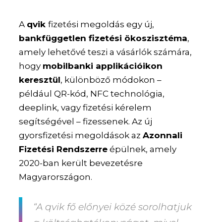
A
qvik
fizetési megoldás egy új,
bankfüggetlen fizetési ökoszisztéma
,
amely lehetővé teszi a vásárlók számára,
hogy
mobilbanki applikációikon
keresztül
, különböző módokon –
például QR-kód, NFC technológia,
deeplink, vagy fizetési kérelem
segítségével – fizessenek. Az új
gyorsfizetési megoldások az
Azonnali
Fizetési Rendszerre
épülnek, amely
2020-ban került bevezetésre
Magyarországon.
“A qvik fő előnyei közé sorolhatjuk