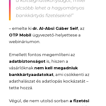
a költséghatékonyságot, mivel
olcsóbb lehet a hagyományos
bankkártyás fizetéseknél”
– emelte ki
dr. Al-Absi Gáber Seif
, az
OTP Mobil
ügyvezető-helyettese a
webináriumon.
Emellett fontos megemlíteni az
adatbiztonságot
is, hiszen a
vásárlóknak
nem kell megadniuk
bankkártyaadatokat
, ami csökkenti az
adathalászat és adatlopás kockázatát –
tette hozzá.
Végül, de nem utolsó sorban
a fizetési