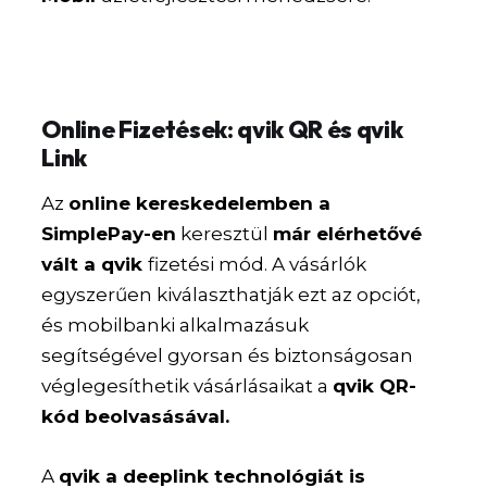
Online Fizetések: qvik QR és qvik
Link
Az
online kereskedelemben a
SimplePay-en
keresztül
már elérhetővé
vált a qvik
fizetési mód. A vásárlók
egyszerűen kiválaszthatják ezt az opciót,
és mobilbanki alkalmazásuk
segítségével gyorsan és biztonságosan
véglegesíthetik vásárlásaikat a
qvik QR-
kód beolvasásával.
A
qvik a deeplink technológiát is