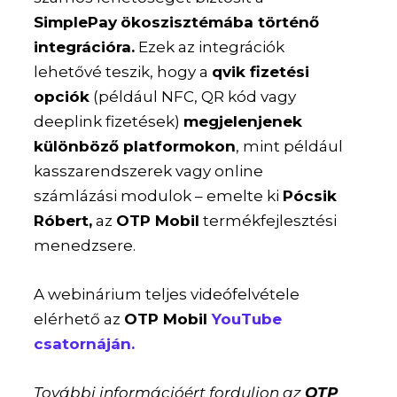
SimplePay
ökoszisztémába történő
integrációra.
Ezek az integrációk
lehetővé teszik, hogy a
qvik fizetési
opciók
(például NFC, QR kód vagy
deeplink fizetések)
megjelenjenek
különböző platformokon
, mint például
kasszarendszerek vagy online
számlázási modulok – emelte ki
Pócsik
Róbert,
az
OTP Mobil
termékfejlesztési
menedzsere.
A webinárium teljes videófelvétele
elérhető az
OTP Mobil
YouTube
csatornáján.
További információért forduljon az
OTP