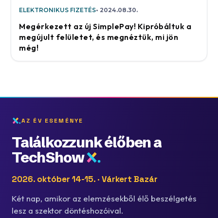
ELEKTRONIKUS FIZETÉS
2024.08.30.
Megérkezett az új SimplePay! Kipróbáltuk a
megújult felületet, és megnéztük, mi jön
még!
AZ ÉV ESEMÉNYE
Találkozzunk élőben a
TechShow
2026. október 14-15. · Várkert Bazár
Két nap, amikor az elemzésekből élő beszélgetés
lesz a szektor döntéshozóival.