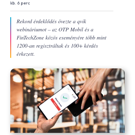
kb. 6 perc
Rekord érdeklődés övezte a qvik
webináriumot – az OTP Mobil és a
FinTechZone közös eseményére több mint
1200-an regisztráltak és 100+ kérdés
érkezett.