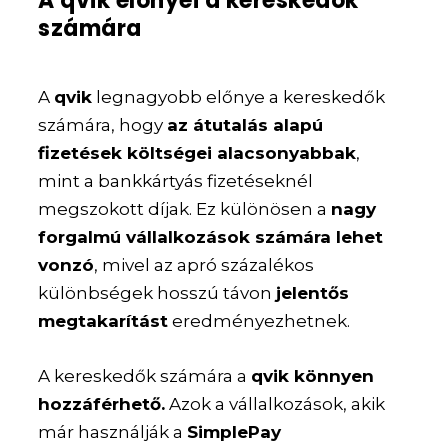
A qvik előnyei a kereskedők
számára
A
qvik
legnagyobb előnye a kereskedők
számára, hogy
az átutalás alapú
fizetések költségei alacsonyabbak
,
mint a bankkártyás fizetéseknél
megszokott díjak. Ez különösen a
nagy
forgalmú vállalkozások számára lehet
vonzó
, mivel az apró százalékos
különbségek hosszú távon
jelentős
megtakarítást
eredményezhetnek.
A kereskedők számára a
qvik könnyen
hozzáférhető.
Azok a vállalkozások, akik
már használják a
SimplePay