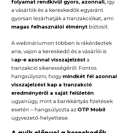
folyamat rendkívül gyors, azonnali,
így
a vásárlók és a kereskedők egyaránt
gyorsan lezárhatják a tranzakciókat, ami
magas felhasználói élményt
biztosít.
A webináriumon többen is rákérdeztek
arra, vajon a kereskedő és a vásárlói is
k
ap-e azonnal visszajelzést
a
tranzakció sikerességéről. Fontos
hangsúlyozni, hogy
mindkét fél azonnal
visszajelzést kap
a tranzakció
eredményéről a saját felületén
ugyanúgy, mint a bankkártyás fizetések
esetén – hangsúlyozta az
OTP Mobil
ügyvezető-helyettese.