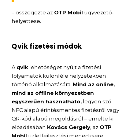
– összegezte az
OTP Mobil
ügyvezető-
helyettese.
Qvik fizetési módok
A
qvik
lehetőséget nyújt a fizetési
folyamatok különféle helyzetekben
történő alkalmazására.
Mind az online,
mind az offline környezetben
egyszerűen használható,
legyen szó
NFC alapú érintésmentes fizetésről vagy
QR-kód alapú megoldásról – emelte ki
előadásában
Kovács Gergely
, az
OTP
Mobil
üzletfejlesztési menedzsere.