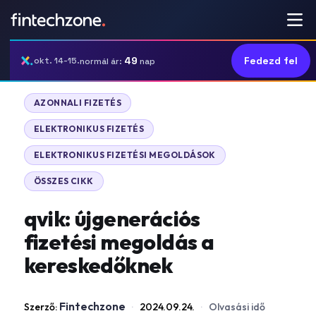
49
Fedezd fel
okt. 14-15.
normál ár:
nap
|
AZONNALI FIZETÉS
|
ELEKTRONIKUS FIZETÉS
|
ELEKTRONIKUS FIZETÉSI MEGOLDÁSOK
ÖSSZES CIKK
qvik: újgenerációs
fizetési megoldás a
kereskedőknek
Fintechzone
Szerző:
·
2024.09.24.
·
Olvasási idő