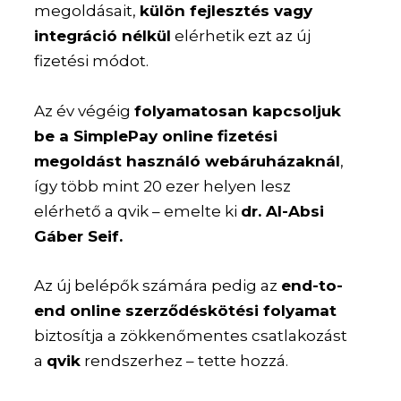
megoldásait,
külön fejlesztés vagy
integráció nélkül
elérhetik ezt az új
fizetési módot.
Az év végéig
folyamatosan kapcsoljuk
be a SimplePay online fizetési
megoldást használó webáruházaknál
,
így több mint 20 ezer helyen lesz
elérhető a qvik – emelte ki
dr. Al-Absi
Gáber Seif.
Az új belépők számára pedig az
end-to-
end online szerződéskötési folyamat
biztosítja a zökkenőmentes csatlakozást
a
qvik
rendszerhez – tette hozzá.