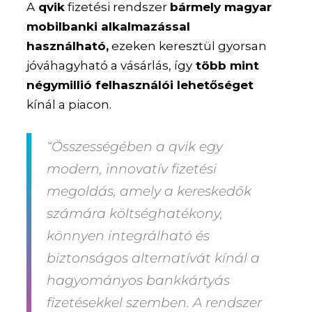
A
qvik
fizetési rendszer
bármely magyar
mobilbanki alkalmazással
használható,
ezeken keresztül gyorsan
jóváhagyható a vásárlás, így
több mint
négymillió felhasználói lehetőséget
kínál a piacon.
“Összességében a qvik egy
modern, innovatív fizetési
megoldás, amely a kereskedők
számára költséghatékony,
könnyen integrálható és
biztonságos alternatívát kínál a
hagyományos bankkártyás
fizetésekkel szemben. A rendszer