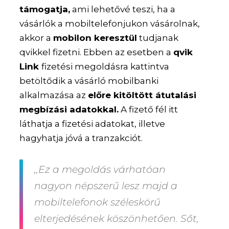
támogatja,
ami lehetővé teszi, ha a
vásárlók a mobiltelefonjukon vásárolnak,
akkor a
mobilon keresztül
tudjanak
qvikkel fizetni. Ebben az esetben a
qvik
Link
fizetési megoldásra kattintva
betöltődik a vásárló mobilbanki
alkalmazása az
előre kitöltött átutalási
megbízási adatokkal.
A fizető fél itt
láthatja a fizetési adatokat, illetve
hagyhatja jóvá a tranzakciót.
,,Ez a megoldás várhatóan
nagyon népszerű lesz majd a
mobiltelefonok széleskörű
elterjedésének köszönhetően. Sőt,