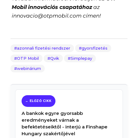
Mobil
innovációs csapatához
az
innovacio@otpmobil.com címen!
azonnali fizetési rendszer
gyorsfizetés
OTP Mobil
Qvik
Simplepay
webinárium
A bankok egyre gyorsabb
eredményeket várnak a
befektetéseiktől - interjú a Finshape
Hungary szakértőjével