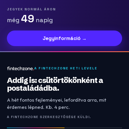
JEGYEK NORMÁL ÁRON
49
még
napig
Jegyinformáció →
A FINTECHZONE HETI LEVELE
Addig is: csütörtökönként a
postaládádba.
A hét fontos fejleményei, lefordítva arra, mit
érdemes lépned. Kb. 4 perc.
A FINTECHZONE SZERKESZTŐSÉGE KÜLDI.