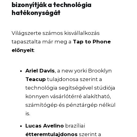
bizonyítják a technológia
hatékonyságát
Világszerte számos kisvállalkozás
tapasztalta már meg a
Tap to Phone
előnyeit
:
Ariel Davis
, a new yorki Brooklyn
Teacup
tulajdonosa szerint a
technológia segítségével stúdiója
könnyen vásárlótérré alakítható,
számítógép és pénztárgép nélkül
is.
Lucas Avelino
brazíliai
étteremtulajdonos
szerint a