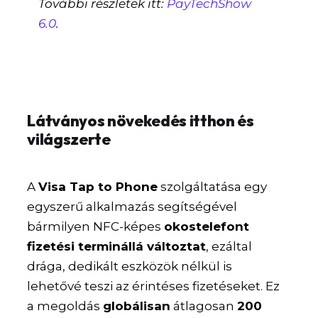
További részletek itt:
PayTechShow
6.0
.
Látványos növekedés itthon és
világszerte
A
Visa Tap to Phone
szolgáltatása egy
egyszerű alkalmazás segítségével
bármilyen NFC-képes
okostelefont
fizetési terminállá változtat
, ezáltal
drága, dedikált eszközök nélkül is
lehetővé teszi az érintéses fizetéseket. Ez
a megoldás
globálisan
átlagosan
200