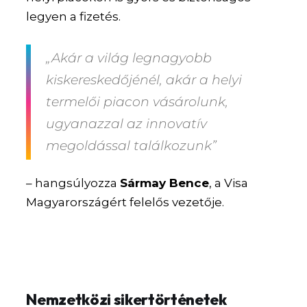
legyen a fizetés.
„Akár a világ legnagyobb
kiskereskedőjénél, akár a helyi
termelői piacon vásárolunk,
ugyanazzal az innovatív
megoldással találkozunk”
– hangsúlyozza
Sármay Bence
, a Visa
Magyarországért felelős vezetője.
Nemzetközi sikertörténetek