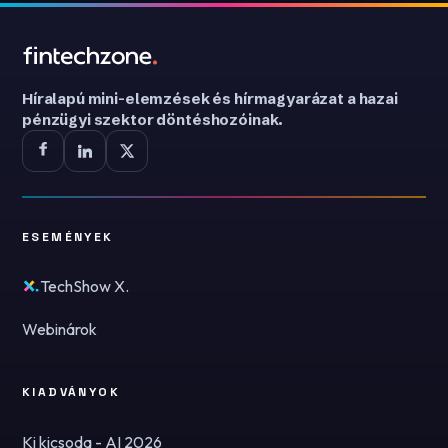
Híralapú mini-elemzések és hírmagyarázat a hazai
pénzügyi szektor döntéshozóinak.
ESEMÉNYEK
TechShow X.
Webinárok
KIADVÁNYOK
Ki kicsoda - AI 2026