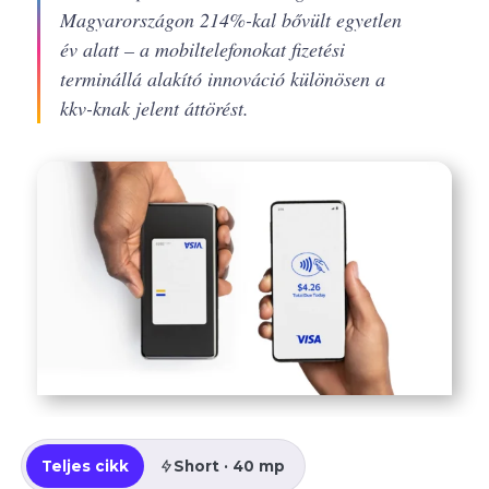
Magyarországon 214%-kal bővült egyetlen
év alatt – a mobiltelefonokat fizetési
terminállá alakító innováció különösen a
kkv-knak jelent áttörést.
Teljes cikk
Short · 40 mp