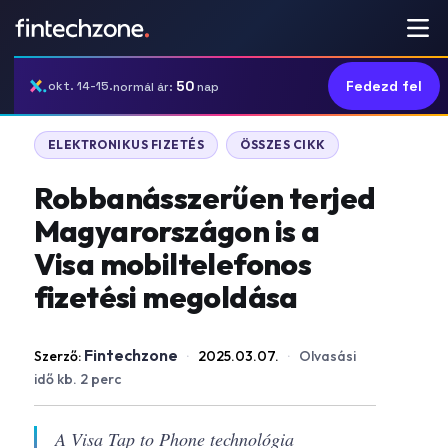
50
Fedezd fel
okt. 14-15.
normál ár:
nap
ELEKTRONIKUS FIZETÉS
ÖSSZES CIKK
Robbanásszerűen terjed
Magyarországon is a
Visa mobiltelefonos
fizetési megoldása
Fintechzone
Szerző:
·
2025.03.07.
·
Olvasási
idő kb. 2 perc
A Visa Tap to Phone technológia