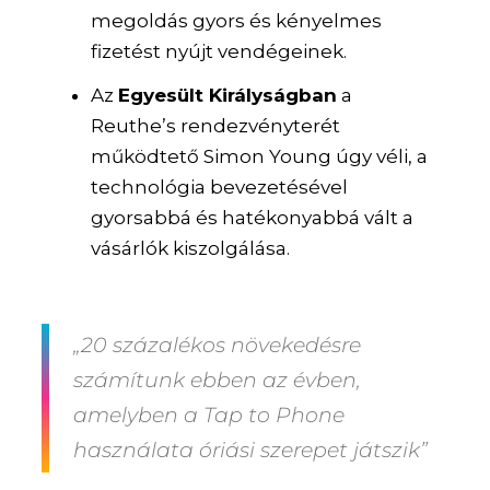
megoldás gyors és kényelmes
fizetést nyújt vendégeinek.
Az
Egyesült Királyságban
a
Reuthe’s rendezvényterét
működtető Simon Young úgy véli, a
technológia bevezetésével
gyorsabbá és hatékonyabbá vált a
vásárlók kiszolgálása.
„20 százalékos növekedésre
számítunk ebben az évben,
amelyben a Tap to Phone
használata óriási szerepet játszik”