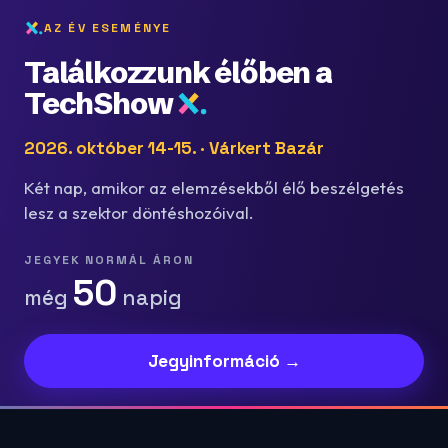
AZ ÉV ESEMÉNYE
Találkozzunk élőben a
TechShow
2026. október 14-15. · Várkert Bazár
Két nap, amikor az elemzésekből élő beszélgetés
lesz a szektor döntéshozóival.
JEGYEK NORMÁL ÁRON
50
még
napig
Jegyinformáció →