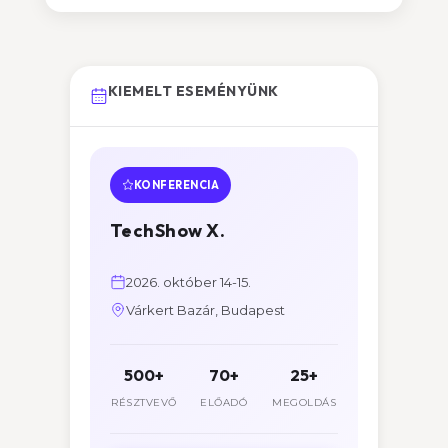
KIEMELT ESEMÉNYÜNK
KONFERENCIA
TechShow X.
2026. október 14-15.
Várkert Bazár, Budapest
500+
70+
25+
RÉSZTVEVŐ
ELŐADÓ
MEGOLDÁS