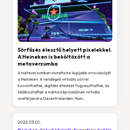
Sörfőzés élesztő helyett pixelekkel.
A Heineken is beköltözött a
metaverzumba
A metaverzumban mutatta be legújabb innovációját
a Heineken. A vendégek virtuális sörrel
koccinthattak, digitális ételeket fogyaszthattak, és
találkozhattak a márka képviselőinek virtuális
avatárjaival a Decentralanden. Nem...
2022.03.01.