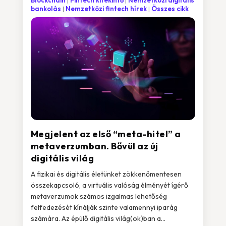
Blockchain
Fintech kitekintő
Nemzetközi digitális
bankolás
Nemzetközi fintech hírek
Összes cikk
Megjelent az első “meta-hitel” a
metaverzumban. Bővül az új
digitális világ
A fizikai és digitális életünket zökkenőmentesen
összekapcsoló, a virtuális valóság élményét ígérő
metaverzumok számos izgalmas lehetőség
felfedezését kínálják szinte valamennyi iparág
számára. Az épülő digitális világ(ok)ban a...