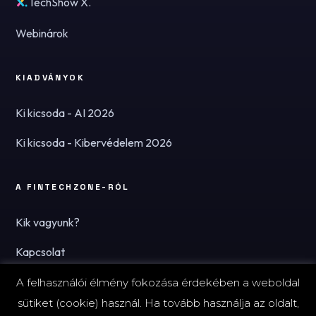
TechShow X.
Webinárok
KIADVÁNYOK
Ki kicsoda - AI 2026
Ki kicsoda - Kibervédelem 2026
A FINTECHZONE-RÓL
Kik vagyunk?
Kapcsolat
Hírlevél
A felhasználói élmény fokozása érdekében a weboldal
sütiket (cookie) használ. Ha tovább használja az oldalt,