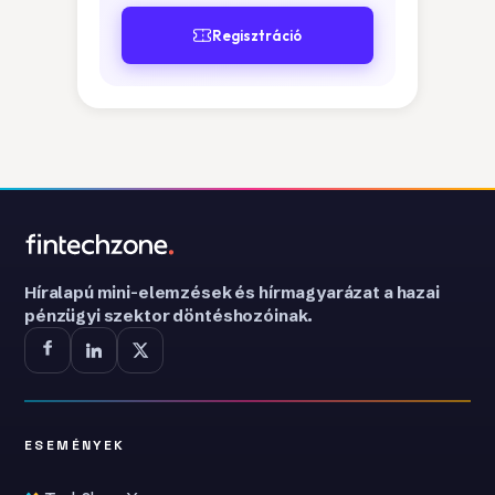
Regisztráció
Híralapú mini-elemzések és hírmagyarázat a hazai
pénzügyi szektor döntéshozóinak.
ESEMÉNYEK