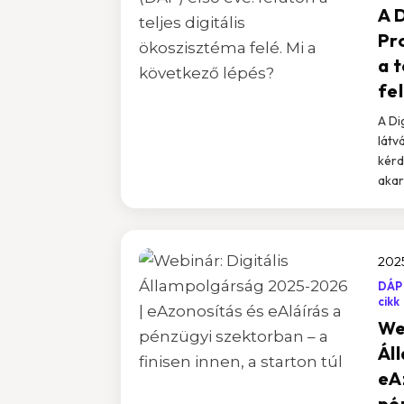
A 
Pr
a t
fe
A Di
látv
kérd
akar
2025
DÁP
cikk
Web
Ál
eA
pé