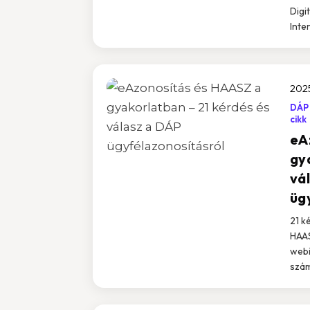
Digi
Inte
2025
DÁP
cikk
eA
gy
vá
üg
21 k
HAAS
webi
szám