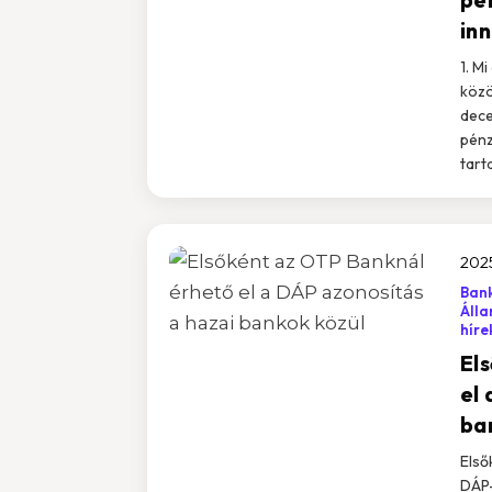
inn
1. M
közö
dece
pénz
tarta
2025
Bank
Áll
híre
El
el
ba
Első
DÁP-