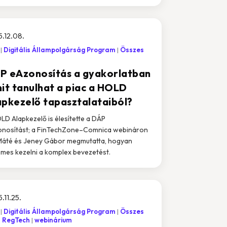
.12.08.
Digitális Állampolgárság Program
Összes
P eAzonosítás a gyakorlatban
mit tanulhat a piac a HOLD
apkezelő tapasztalataiból?
LD Alapkezelő is élesítette a DÁP
nosítást; a FinTechZone–Comnica webináron
Máté és Jeney Gábor megmutatta, hogyan
mes kezelni a komplex bevezetést.
.11.25.
Digitális Állampolgárság Program
Összes
RegTech
webinárium