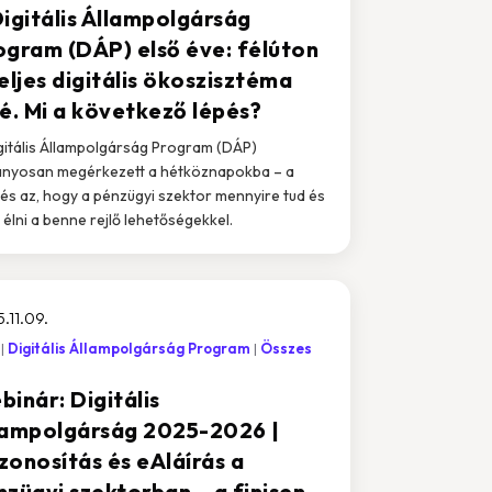
Digitális Állampolgárság
ogram (DÁP) első éve: félúton
eljes digitális ökoszisztéma
lé. Mi a következő lépés?
gitális Állampolgárság Program (DÁP)
ányosan megérkezett a hétköznapokba – a
és az, hogy a pénzügyi szektor mennyire tud és
 élni a benne rejlő lehetőségekkel.
.11.09.
Digitális Állampolgárság Program
Összes
inár: Digitális
lampolgárság 2025-2026 |
zonosítás és eAláírás a
nzügyi szektorban – a finisen