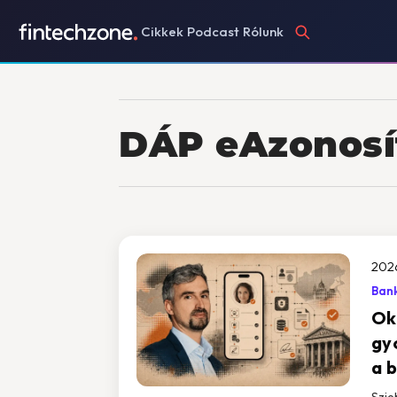
Cikkek
Podcast
Rólunk
DÁP eAzonosí
2026
Ban
Ok
gy
a 
Szie