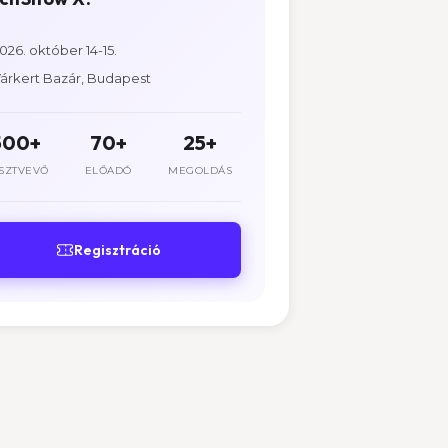
026. október 14-15.
árkert Bazár, Budapest
500+
70+
25+
SZTVEVŐ
ELŐADÓ
MEGOLDÁS
Regisztráció