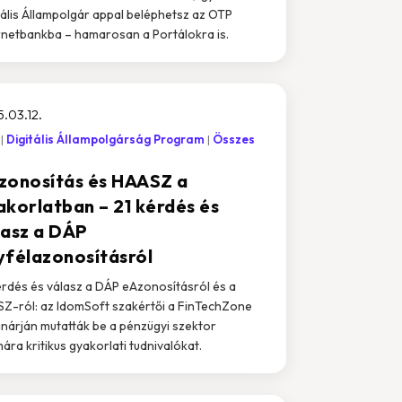
tális Állampolgár appal beléphetsz az OTP
rnetbankba – hamarosan a Portálokra is.
.03.12.
Digitális Állampolgárság Program
Összes
zonosítás és HAASZ a
akorlatban – 21 kérdés és
lasz a DÁP
yfélazonosításról
érdés és válasz a DÁP eAzonosításról és a
Z-ról: az IdomSoft szakértői a FinTechZone
nárján mutatták be a pénzügyi szektor
ára kritikus gyakorlati tudnivalókat.