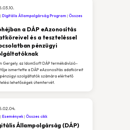
.03.10.
Digitális Állampolgárság Program
Összes
óhéjban a DÁP eAzonosítás
atköreivel és a teszteléssel
pcsolatban pénzügyi
olgáltatóknak
n Gergely, az IdomSoft DÁP termékdivízió-
tője ismertette a DÁP eAzonosítás adatköreit
 pénzügyi szolgáltatók számára elérhető
telési lehetőségek ütemtervét.
5.02.04.
Események
Összes cikk
gitális Állampolgárság (DÁP)