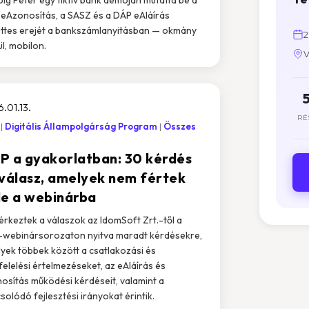
eAzonosítás, a SASZ és a DÁP eAláírás
ttes erejét a bankszámlanyitásban — okmány
2
ül, mobilon.
V
.01.13.
RÉ
Digitális Állampolgárság Program
Összes
P a gyakorlatban: 30 kérdés
 válasz, amelyek nem fértek
le a webinárba
rkeztek a válaszok az IdomSoft Zrt.-től a
webinársorozaton nyitva maradt kérdésekre,
yek többek között a csatlakozási és
elelési értelmezéseket, az eAláírás és
osítás működési kérdéseit, valamint a
solódó fejlesztési irányokat érintik.