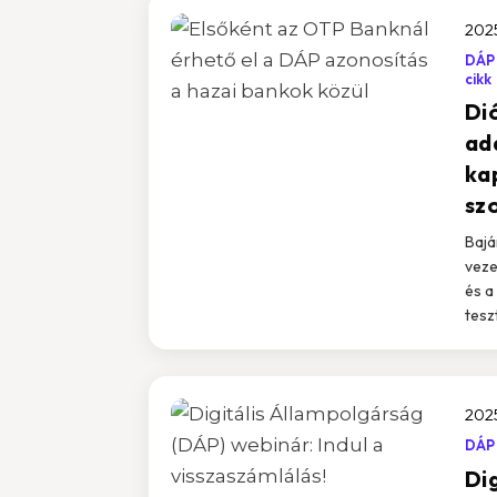
2025
DÁP
cikk
Di
ad
ka
sz
Bajá
veze
és a
tesz
202
DÁP
Di