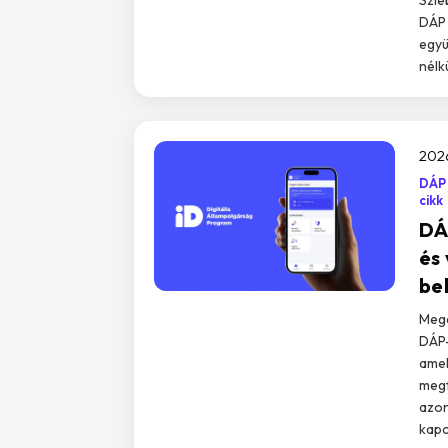
DÁP 
együ
nélk
2026
DÁP
cikk
DÁ
és
be
Megé
DÁP-
amel
megf
azon
kapc