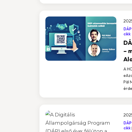
2025
DÁP
cikk
DÁ
– 
Al
A HO
eAzo
Pál 
érde
2025
DÁP
cikk