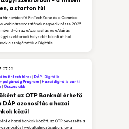
en, a starton túl
i a hír röviden?A FinTechZone és a Comnica
s webinársorozatának negyedik része 2025.
mber 3-án az eAzonosítás és eAláírás
ügyi szektorbeli helyzetét tekinti át: hol
nak a szolgáltatók a Digitális...
.07.29.
i és fintech hírek
DÁP
Digitális
ampolgárság Program
Hazai digitális banki
k
Összes cikk
sőként az OTP Banknál érhető
 a DÁP azonosítás a hazai
nkok közül
ként a hazai bankok között: az OTP bevezette a
azonosítást webalkalmazásaiban, így a