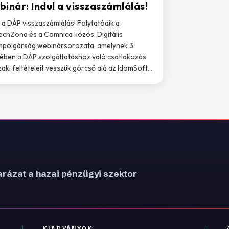
inár: Indul a visszaszámlálás!
l a DÁP visszaszámlálás! Folytatódik a
echZone és a Comnica közös, Digitális
mpolgárság webinársorozata, amelynek 3.
ében a DÁP szolgáltatáshoz való csatlakozás
aki feltételeit vesszük górcső alá az IdomSoft...
rázat a hazai pénzügyi szektor
KIADVÁNYOK