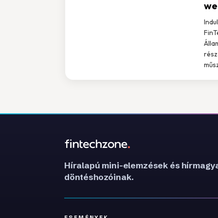
web
Indu
FinT
Álla
rész
műsz
Híralapú mini-elemzések és hírmagya
döntéshozóinak.
ESEMÉNYEK