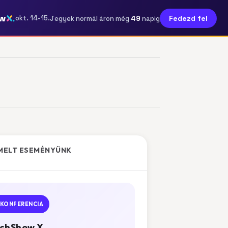
w
49
okt. 14-15.
Fedezd fel
Jegyek normál áron még
napig
MELT ESEMÉNYÜNK
KONFERENCIA
chShow X.