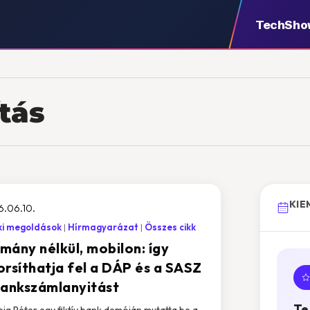
TechSho
tás
KIE
.06.10.
ki megoldások
Hírmagyarázat
Összes cikk
mány nélkül, mobilon: így
orsíthatja fel a DÁP és a SASZ
bankszámlanyitást
Te
big Péter egy fiktív bank demóján mutatta be a