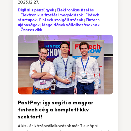
2023.12.27.
Digitális pénzügyek
Elektronikus fizetés
Elektronikus fizetési megoldások
Fintech
startupok
Fintech szolgáltatások
Fintech
újdonságok
Megoldások vállalkozásoknak
Összes cikk
PastPay: így segíti a magyar
fintech cég a komplett kkv
szektort!
A kis- és középvállalkozások már 7 európai