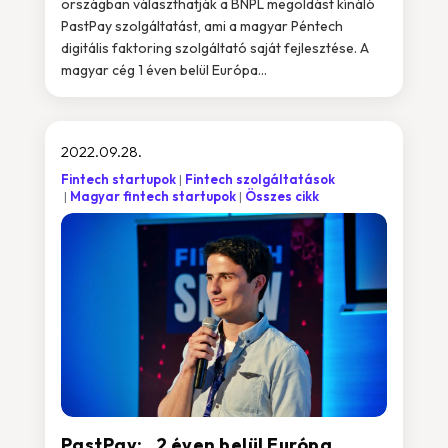
országban választhatják a BNPL megoldást kínáló
PastPay szolgáltatást, ami a magyar Péntech
digitális faktoring szolgáltató saját fejlesztése. A
magyar cég 1 éven belül Európa...
2022.09.28.
Fintech startupok
Fintech szolgáltatások
Magyar fintech startupok
Összes cikk
PastPay: „2 éven belül Európa