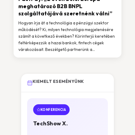
meghatározó B2B BNPL
szolgáltatójává szeretnénk válni”
Hogyan írja át a technológia a pénzügyi szektor
működését? Ki, milyen technológia megjelenésére
számít a következő években? Körinterjú keretében
feltérképezzük a hazai bankok, fintech cégek
várakozásait. Beszélgető partnerünk a...
KIEMELT ESEMÉNYÜNK
KONFERENCIA
TechShow X.