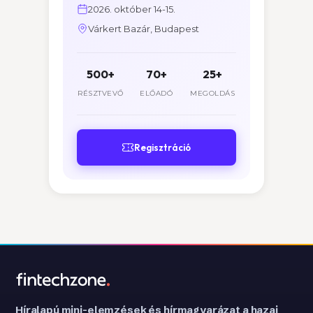
2026. október 14-15.
Várkert Bazár, Budapest
500+
70+
25+
RÉSZTVEVŐ
ELŐADÓ
MEGOLDÁS
Regisztráció
Híralapú mini-elemzések és hírmagyarázat a hazai