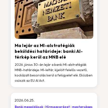
Ma lejár az MI-alstratégiák
beküldési határideje: banki AI-
térkép kerül az MNB elé
2026. június 30-án lejár a banki MI-alstratégiák
MNB-határideje: MI-leltár, kijelölt felelős vezető,
kockázati besorolás kerül a felügyelet elé. Eközben
csúszik az EU AI Act.
2026.06.25.
Banki megoldások
Hírmagyarázat
mesterséges