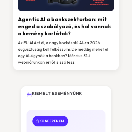
Agentic AI a bankszektorban: mit
enged a szabályozó, és hol vannak
a kemény korlátok?
Az EU AI Act él, a nagy kockázatú AI-ra 2026
augusztusáig kell felkészülni. De meddig mehet el
egy AI-ügynök a bankban? Március 31-i
webinárunkon erről is szó lesz.
KIEMELT ESEMÉNYÜNK
KONFERENCIA