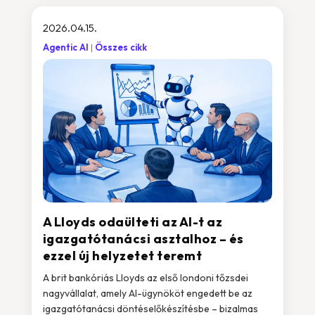
2026.04.15.
Agentic AI
Összes cikk
A Lloyds odaülteti az AI-t az
igazgatótanácsi asztalhoz – és
ezzel új helyzetet teremt
A brit bankóriás Lloyds az első londoni tőzsdei
nagyvállalat, amely AI-ügynököt engedett be az
igazgatótanácsi döntéselőkészítésbe – bizalmas