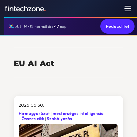
47
Fedezd fel
okt. 14-15.
normál ár:
nap
EU AI Act
2026.06.30.
Hírmagyarázat
mesterséges intelligencia
Összes cikk
Szabályozás