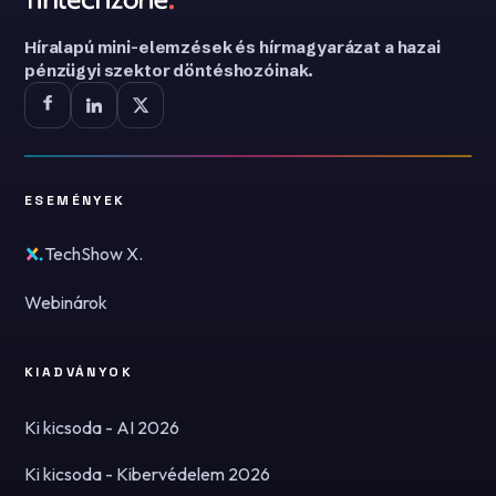
Híralapú mini-elemzések és hírmagyarázat a hazai
pénzügyi szektor döntéshozóinak.
ESEMÉNYEK
TechShow X.
Webinárok
KIADVÁNYOK
Ki kicsoda - AI 2026
Ki kicsoda - Kibervédelem 2026