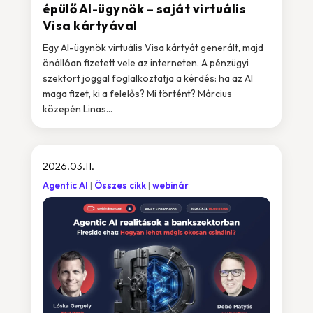
épülő AI-ügynök – saját virtuális
Visa kártyával
Egy AI-ügynök virtuális Visa kártyát generált, majd
önállóan fizetett vele az interneten. A pénzügyi
szektort joggal foglalkoztatja a kérdés: ha az AI
maga fizet, ki a felelős? Mi történt? Március
közepén Linas…
2026.03.11.
Agentic AI
Összes cikk
webinár