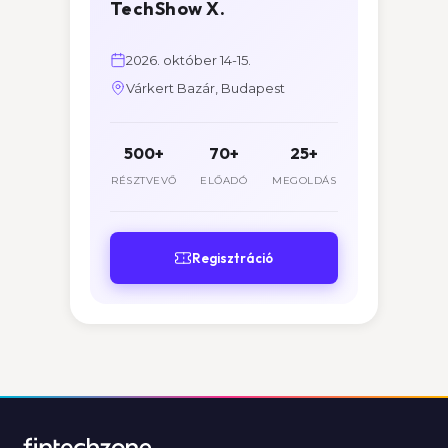
TechShow X.
2026. október 14-15.
Várkert Bazár, Budapest
500+
70+
25+
RÉSZTVEVŐ
ELŐADÓ
MEGOLDÁS
Regisztráció