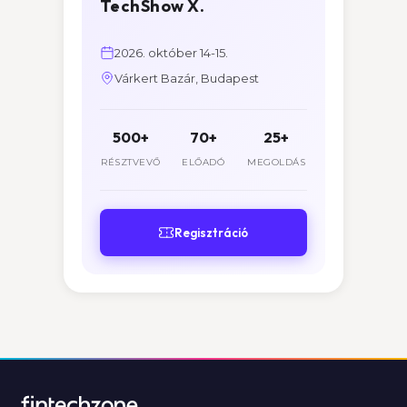
TechShow X.
2026. október 14-15.
Várkert Bazár, Budapest
500+
70+
25+
RÉSZTVEVŐ
ELŐADÓ
MEGOLDÁS
Regisztráció