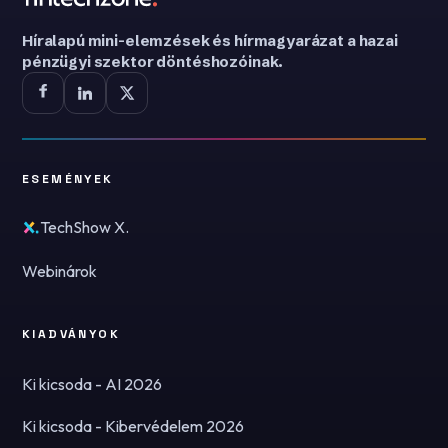
Híralapú mini-elemzések és hírmagyarázat a hazai
pénzügyi szektor döntéshozóinak.
ESEMÉNYEK
TechShow X.
Webinárok
KIADVÁNYOK
Ki kicsoda - AI 2026
Ki kicsoda - Kibervédelem 2026