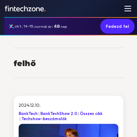
48
Fedezd fel
okt. 14-15.
normál ár:
nap
felhő
2024.12.10.
BankTech
BankTechShow 2.0
Összes cikk
Techshow-beszámolók