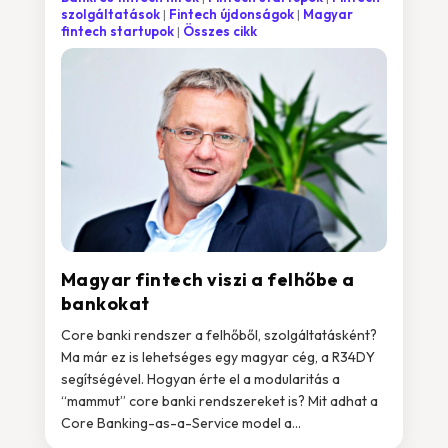
szolgáltatások
Fintech újdonságok
Magyar
fintech startupok
Összes cikk
Magyar fintech viszi a felhőbe a
bankokat
Core banki rendszer a felhőből, szolgáltatásként?
Ma már ez is lehetséges egy magyar cég, a R34DY
segítségével. Hogyan érte el a modularitás a
“mammut” core banki rendszereket is? Mit adhat a
Core Banking-as-a-Service model a...