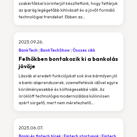
szakértőkkel körinterjút készítettünk, hogy feltárjuk
az iparág legégetőbb kihívásait és a jövőt formáló
technológiai trendeket. Ebben az...
2023.09.26.
BankTech
BankTechShow
Összes cikk
Felhőkben bontakozik ki a bankolás
jövője
Lássák el eredeti funkciójukat sok éve bármilyen jól
a banki alaprendszerek, üzemeltetésük idővel egyre
körülményesebbé és költségesebbé válik. Az
öröklött technológia modernizálása különösen
azért sürgető, mert nem méretezhető...
2023.06.07.
Banki és fintech hírek
Fintech startupok
Fintech