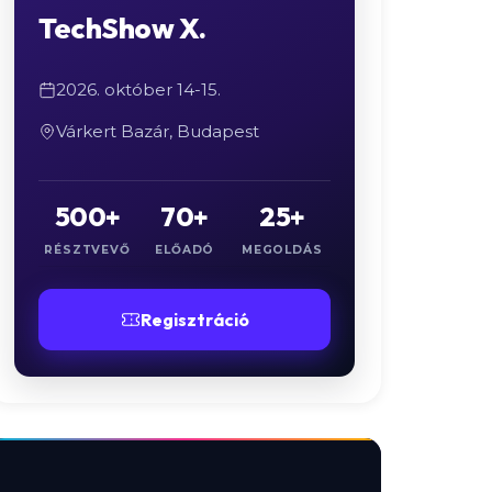
TechShow X.
2026. október 14-15.
Várkert Bazár, Budapest
500+
70+
25+
RÉSZTVEVŐ
ELŐADÓ
MEGOLDÁS
Regisztráció