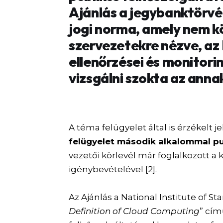
Ajánlás a jegybanktörvé
jogi norma, amely nem k
szervezetekre nézve, a
ellenőrzései és monitor
vizsgálni szokta az annak
A téma felügyelet által is érzékelt 
felügyelet második alkalommal pu
vezetői körlevél már foglalkozott a 
igénybevételével [2].
Az Ajánlás a National Institute of 
Definition of Cloud Computing
” cí