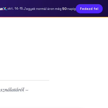
ow
50
okt. 14-15.
Fedezd fel
Jegyek normál áron még
napig
sználatáról –