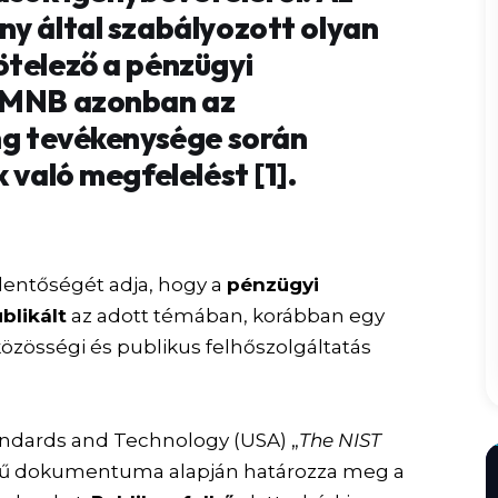
ny által szabályozott olyan
ötelező a pénzügyi
z MNB azonban az
ing tevékenysége során
 való megfelelést [1].
jelentőségét adja, hogy a
pénzügyi
blikált
az adott témában, korábban egy
közösségi és publikus felhőszolgáltatás
Standards and Technology (USA) „
The NIST
mű dokumentuma alapján határozza meg a