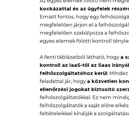
Az egyes elemek fölötti nem megfe
kockázattal és az ügyfelek részérő
Emiatt fontos, hogy egy felhőszolg
megfelelően járjon el a felhőszolgál
megfelelően szabályozza a felhőszo
egyes elemek fölötti kontroll tényle
A fenti táblázatból látható, hogy
a s
kontroll az IaaS-től az Saas irány
felhőszolgáltatóhoz kerül
. Mindez
feladattal jár, hogy
a közvetlen kon
ellenőrzési jogokat biztosító sz
felhőszolgáltatókkal. Ez nem mindig
felhőszolgáltatók a saját előre elké
feltételeikkel kínálják a szolgáltatás