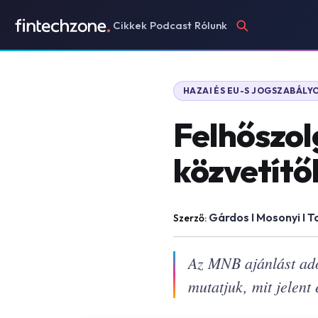
Cikkek
Podcast
Rólunk
HAZAI ÉS EU-S JOGSZABÁLY
Felhőszol
közvetítő
Gárdos I Mosonyi I T
Szerző:
Az MNB ajánlást adot
mutatjuk, mit jelent