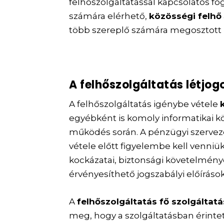
felhőszolgáltatással kapcsolatos f
számára elérhető,
közösségi felhő
több szereplő számára megosztott m
A felhőszolgáltatás létjog
A felhőszolgáltatás igénybe vétele
egyébként is komoly informatikai kö
működés során. A pénzügyi szervez
vétele előtt figyelembe kell venniük
kockázatai, biztonsági követelmény
érvényesíthető jogszabályi előírásoka
A
felhőszolgáltatás fő szolgáltatá
meg, hogy a szolgáltatásban érinte