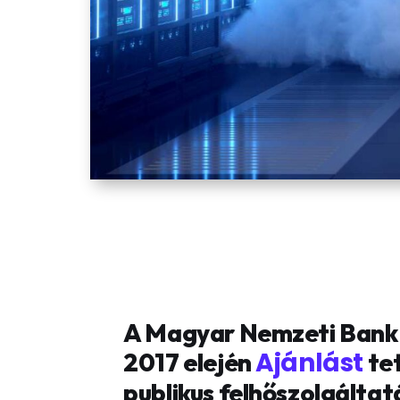
A Magyar Nemzeti Bank 
Ajánlást
2017 elején
tet
publikus felhőszolgáltat