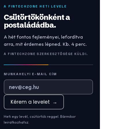
A FINTECHZONE HETI LEVELE
Csütörtökönként a
postaládádba.
A hét fontos fejleményei, lefordítva
arra, mit érdemes lépned. Kb. 4 perc.
A FINTECHZONE SZERKESZTŐSÉGE KÜLDI.
MUNKAHELYI E-MAIL CÍM
Kérem a levelet
→
Heti egy levél, csütörtök reggel. Bármikor
leiratkozhatsz.