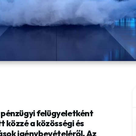
pénzügyi felügyeletként
t közzé a közösségi és
ások igénybevételéről. Az