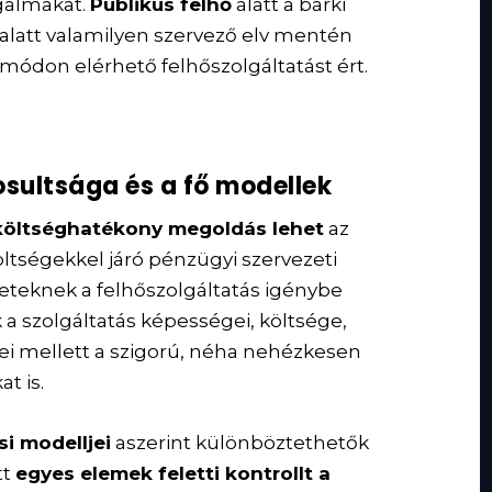
ogalmakat.
Publikus felhő
alatt a bárki
alatt valamilyen szervező elv mentén
ódon elérhető felhőszolgáltatást ért.
osultsága és a fő modellek
költséghatékony megoldás lehet
az
ltségekkel járó pénzügyi szervezeti
eteknek a felhőszolgáltatás igénybe
 a szolgáltatás képességei, költsége,
ei mellett a szigorú, néha nehézkesen
t is.
si modelljei
aszerint különböztethetők
tt
egyes elemek feletti kontrollt a