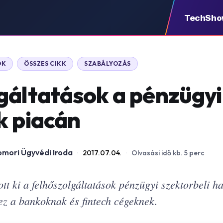
TechSh
OK
ÖSSZES CIKK
SZABÁLYOZÁS
gáltatások a pénzügyi
k piacán
omori Ügyvédi Iroda
·
2017.07.04.
·
Olvasási idő kb. 5 perc
t ki a felhőszolgáltatások pénzügyi szektorbeli ha
 ez a bankoknak és fintech cégeknek.