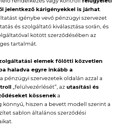
lelő rendelkezés vagy kontroll
felügyeleti
l jelentkező kárigényekkel is járhat
.
áltatást igénybe vevő pénzügyi szervezet
tatás és szolgáltató kiválasztása során, és
lgáltatóval kötött szerződésében az
ges tartalmát.
zolgáltatási elemek fölötti közvetlen
ába haladva egyre inkább a
 a pénzügyi szervezetek oldalán azzal a
troll
„felülvezérlését”, az
utasítási és
erződéseket kössenek
a
 könnyű, hiszen a bevett modell szerint a
szítet sablon általános szerződési
aikat.