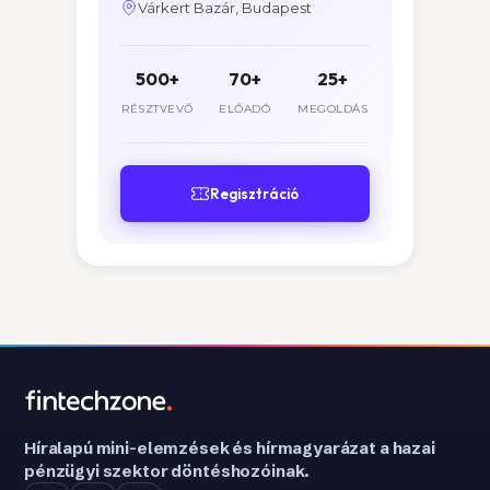
Várkert Bazár, Budapest
500+
70+
25+
RÉSZTVEVŐ
ELŐADÓ
MEGOLDÁS
Regisztráció
Híralapú mini-elemzések és hírmagyarázat a hazai
pénzügyi szektor döntéshozóinak.