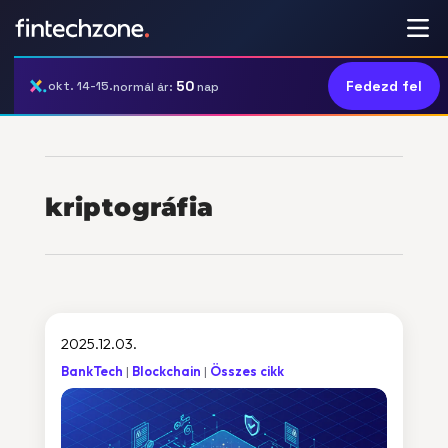
50
Fedezd fel
okt. 14-15.
normál ár:
nap
kriptográfia
2025.12.03.
BankTech
Blockchain
Összes cikk