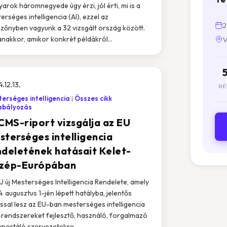
arok háromnegyede úgy érzi, jól érti, mi is a
erséges intelligencia (AI), ezzel az
2
zőnyben vagyunk a 32 vizsgált ország között.
nakkor, amikor konkrét példákról...
V
.12.13.
RÉ
erséges intelligencia
Összes cikk
abályozás
 CMS-riport vizsgálja az EU
sterséges intelligencia
ndeletének hatásait Kelet-
zép-Európában
U új Mesterséges Intelligencia Rendelete, amely
. augusztus 1-jén lépett hatályba, jelentős
ssal lesz az EU-ban mesterséges intelligencia
-rendszereket fejlesztő, használó, forgalmazó
mportáló szervezetekre....