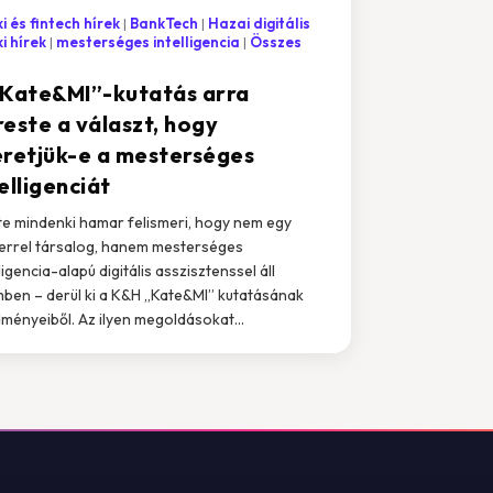
i és fintech hírek
BankTech
Hazai digitális
i hírek
mesterséges intelligencia
Összes
„Kate&MI”-kutatás arra
reste a választ, hogy
eretjük-e a mesterséges
elligenciát
te mindenki hamar felismeri, hogy nem egy
rrel társalog, hanem mesterséges
ligencia-alapú digitális asszisztenssel áll
ben – derül ki a K&H „Kate&MI” kutatásának
ményeiből. Az ilyen megoldásokat...