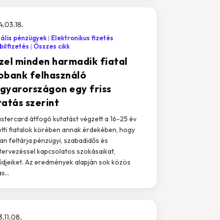
.03.18.
tális pénzügyek
Elektronikus fizetés
ilfizetés
Összes cikk
zel minden harmadik fiatal
obank felhasználó
gyarországon egy friss
tatás szerint
stercard átfogó kutatást végzett a 16-25 év
tti fiatalok körében annak érdekében, hogy
an feltárja pénzügyi, szabadidős és
tervezéssel kapcsolatos szokásaikat,
tűdjeiket. Az eredmények alapján sok közös
s...
.11.08.