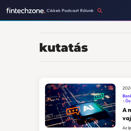
Cikkek
Podcast
Rólunk
kutatás
2024
Bank
Öss
A 
vaj
Az I