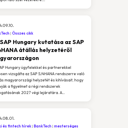
.09.10.
kTech
Összes cikk
 SAP Hungary kutatása az SAP
4HANA átállás helyzetéről
gyarországon
AP Hungary ügyfelekkel és partnerekkel
sen vizsgálta az SAP S/4HANA rendszerre való
lás magyarországi helyzetét és kihívásait, hogy
ívják a figyelmet a régi rendszerek
gatásának 2027 végi lejáratára. A...
.08.01.
i és fintech hírek
BankTech
mesterséges