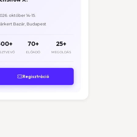
026. október 14-15.
árkert Bazár, Budapest
500+
70+
25+
SZTVEVŐ
ELŐADÓ
MEGOLDÁS
Regisztráció