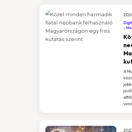
2024
Digi
Mob
Kö
ne
Ma
ku
A Ma
közö
jobb
jövő
atti
voná
2023