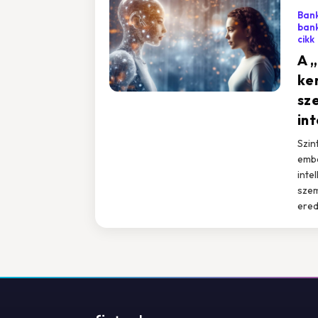
Bank
bank
cikk
A 
ke
sz
int
Szin
embe
intel
szem
ered