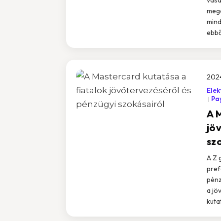
mege
mind
ebből
2024
Elek
Pa
A 
jö
sz
A Z 
pref
pénz
a jö
kuta