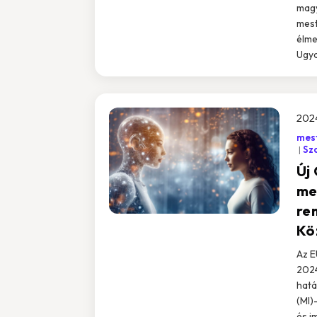
magy
mest
élme
Ugya
2024
mest
Sz
Új
me
re
Kö
Az E
2024
hatá
(MI)
és i