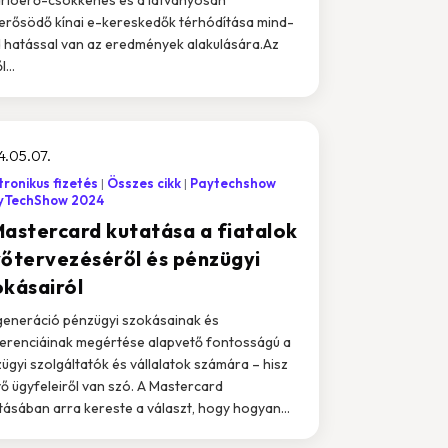
rősödő kínai e-kereskedők térhódítása mind-
 hatással van az eredmények alakulására.Az
...
.05.07.
tronikus fizetés
Összes cikk
Paytechshow
yTechShow 2024
Mastercard kutatása a fiatalok
vőtervezéséről és pénzügyi
okásairól
generáció pénzügyi szokásainak és
erenciáinak megértése alapvető fontosságú a
ügyi szolgáltatók és vállalatok számára – hisz
vő ügyfeleiről van szó. A Mastercard
tásában arra kereste a választ, hogy hogyan...