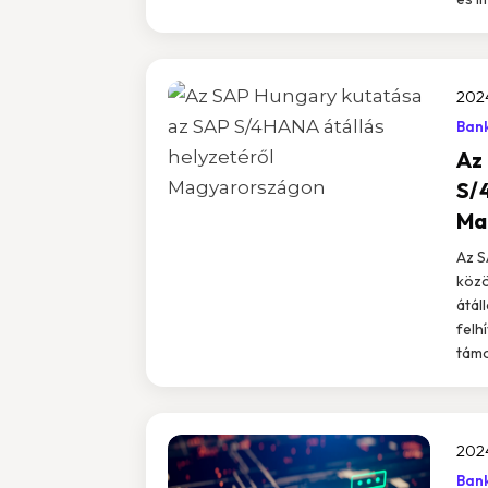
2024
Ban
Az
S/
Ma
Az S
közö
átál
felh
támo
2024
Bank