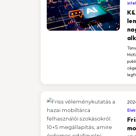
inte
K&
le
na
al
Tanu
McKi
publ
cége
legf
2024
Elek
Fr
mo