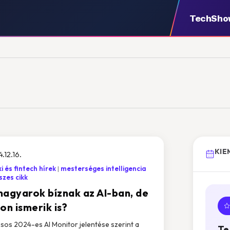
TechSho
KIE
.12.16.
i és fintech hírek
mesterséges intelligencia
zes cikk
magyarok bíznak az AI-ban, de
on ismerik is?
psos 2024-es AI Monitor jelentése szerint a
Te