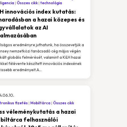
lligencia
Összes cikk
technológia
H innovációs index kutatás:
maradásban a hazai közepes és
gyvállalatok az AI
kalmazásában
lságos eredményre juthatunk, ha összevetjük a
nsey nemzetközi tanácsadó cég május végén
ikált globális felmérését, valamint a K&H hazai
kkel félévente készített innovációs indexének
rissebb eredményeit.A...
.06.10.
tronikus fizetés
Mobiltárca
Összes cikk
iss véleménykutatás a hazai
biltárca felhasználói