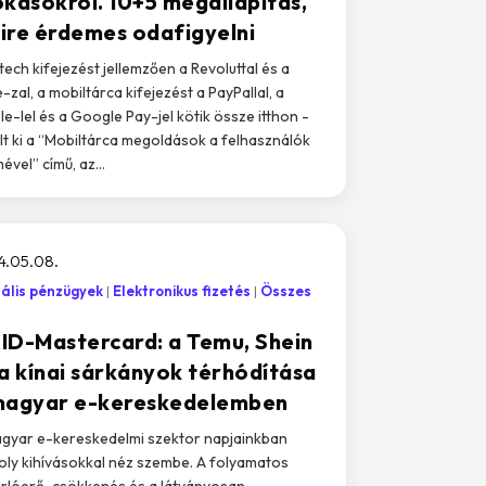
okásokról. 10+5 megállapítás,
ire érdemes odafigyelni
ntech kifejezést jellemzően a Revoluttal és a
-zal, a mobiltárca kifejezést a PayPallal, a
le-lel és a Google Pay-jel kötik össze itthon -
lt ki a “Mobiltárca megoldások a felhasználók
ével” című, az...
4.05.08.
tális pénzügyek
Elektronikus fizetés
Összes
ID-Mastercard: a Temu, Shein
 a kínai sárkányok térhódítása
magyar e-kereskedelemben
gyar e-kereskedelmi szektor napjainkban
ly kihívásokkal néz szembe. A folyamatos
rlóerő-csökkenés és a látványosan