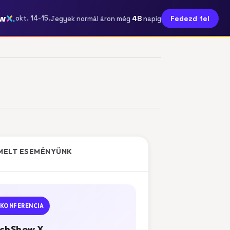
w
48
okt. 14-15.
Fedezd fel
Jegyek normál áron még
napig
MELT ESEMÉNYÜNK
KONFERENCIA
chShow X.