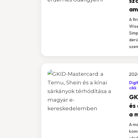
sz
am
A fi
Wise
Simp
derü
szem
202
Digi
cikk
GK
és
a 
A ma
komo
vásá