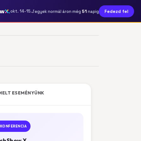
ow
51
okt. 14-15.
Fedezd fel
Jegyek normál áron még
napig
MELT ESEMÉNYÜNK
KONFERENCIA
chShow X.