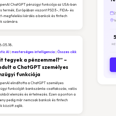
penAI ChatGPT pénzügyi funkciója az USA-ban
s termék, Európában viszont PSD3-, FIDA- és
2
ct-megfelelési kérdés a bankok és fintech
V
k számára.
.05.18.
RÉ
tic AI
mesterséges intelligencia
Összes cikk
it tegyek a pénzemmel?” –
indult a ChatGPT személyes
nzügyi funkciója
penAI elindította a ChatGPT személyes
ügyi funkcióját: bankszámla-csatlakozás, valós
okból elemzés és értelmezés. Ezen a ponton a
eny pedig már nemcsak bankok és fintech
k között zajlik.