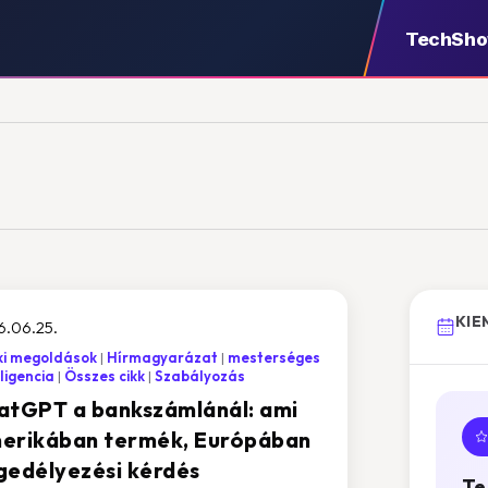
TechSh
KIE
6.06.25.
ki megoldások
Hírmagyarázat
mesterséges
lligencia
Összes cikk
Szabályozás
atGPT a bankszámlánál: ami
erikában termék, Európában
gedélyezési kérdés
Te