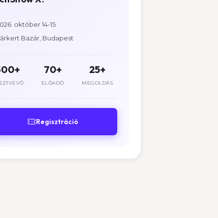
026. október 14-15.
árkert Bazár, Budapest
500+
70+
25+
SZTVEVŐ
ELŐADÓ
MEGOLDÁS
Regisztráció