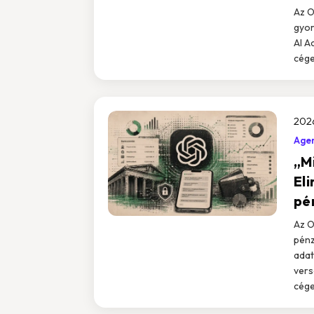
Az O
gyor
AI A
cége
2026
Agen
„M
El
pé
Az O
pénz
adat
vers
cége