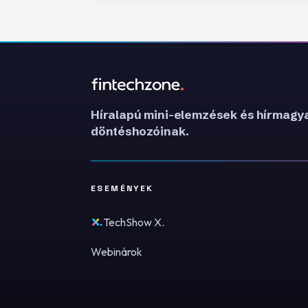
Híralapú mini-elemzések és hírmagya
döntéshozóinak.
ESEMÉNYEK
TechShow X.
Webinárok