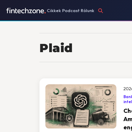
Cikkek
Podcast
Rólunk
Plaid
202
Ban
inte
Ch
Am
en