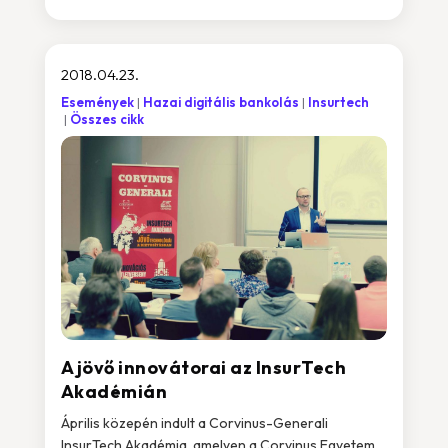
2018.04.23.
Események
Hazai digitális bankolás
Insurtech
Összes cikk
A jövő innovátorai az InsurTech
Akadémián
Április közepén indult a Corvinus-Generali
InsurTech Akadémia, amelyen a Corvinus Egyetem