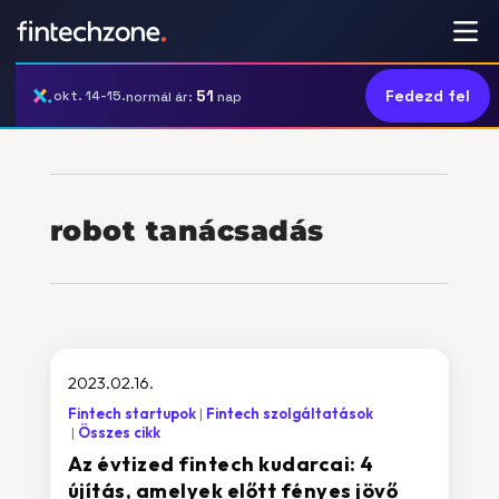
51
Fedezd fel
okt. 14-15.
normál ár:
nap
robot tanácsadás
2023.02.16.
Fintech startupok
Fintech szolgáltatások
Összes cikk
Az évtized fintech kudarcai: 4
újítás, amelyek előtt fényes jövő