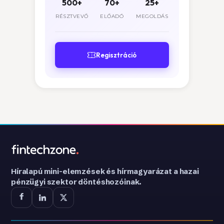
500+
70+
25+
RÉSZTVEVŐ
ELŐADÓ
MEGOLDÁS
Regisztráció
Híralapú mini-elemzések és hírmagyarázat a hazai
pénzügyi szektor döntéshozóinak.