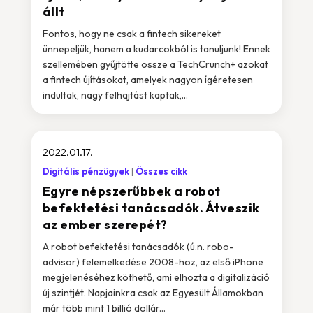
állt
Fontos, hogy ne csak a fintech sikereket
ünnepeljük, hanem a kudarcokból is tanuljunk! Ennek
szellemében gyűjtötte össze a TechCrunch+ azokat
a fintech újításokat, amelyek nagyon ígéretesen
indultak, nagy felhajtást kaptak,...
2022.01.17.
Digitális pénzügyek
Összes cikk
Egyre népszerűbbek a robot
befektetési tanácsadók. Átveszik
az ember szerepét?
A robot befektetési tanácsadók (ú.n. robo-
advisor) felemelkedése 2008-hoz, az első iPhone
megjelenéséhez köthető, ami elhozta a digitalizáció
új szintjét. Napjainkra csak az Egyesült Államokban
már több mint 1 billió dollár...