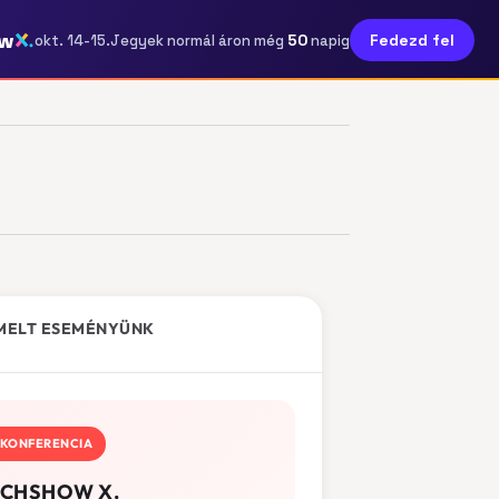
ow
50
Fedezd fel
okt. 14-15.
Jegyek normál áron még
napig
MELT ESEMÉNYÜNK
KONFERENCIA
CHSHOW X.