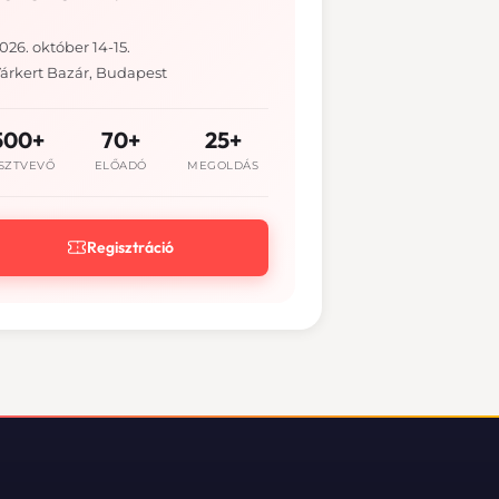
026. október 14-15.
árkert Bazár, Budapest
500+
70+
25+
SZTVEVŐ
ELŐADÓ
MEGOLDÁS
Regisztráció