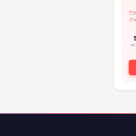
2
V
RÉ