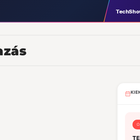
TechSh
azás
KIE
TE